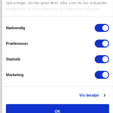
oplysninger, du har givet dem, eller som de har indsamlet
fra din brug af deres tjenester. Du samtykker til vores
cookies, hvis du fortsætter med at anvende vores
hjemmeside.
Samtykkevalg
Nødvendig
Præferencer
Statistik
BUSINESS
Ny HR-chef skal koble kultur og forretning i
Seges Innovation
Marketing
Vis detaljer
OK