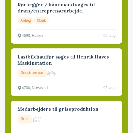
Rørlægger / håndmand søges til
dræn/entreprenørarbejde.
Anlæg
Kloak
4690, Haslev
06. aug.
Lastbilchauffør søges til Henrik Haves
Maskinstation
Godstransport
4700, Næstved
03. aug.
Medarbejdere til griseproduktion
Grise