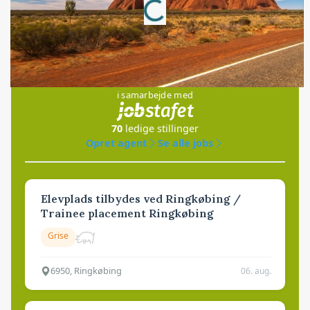
Loading...
Jobs
i samarbejde med
70
ledige stillinger
Opret agent
Se alle jobs
Elevplads tilbydes ved Ringkøbing /
Trainee placement Ringkøbing
Grise
6950, Ringkøbing
06. aug.