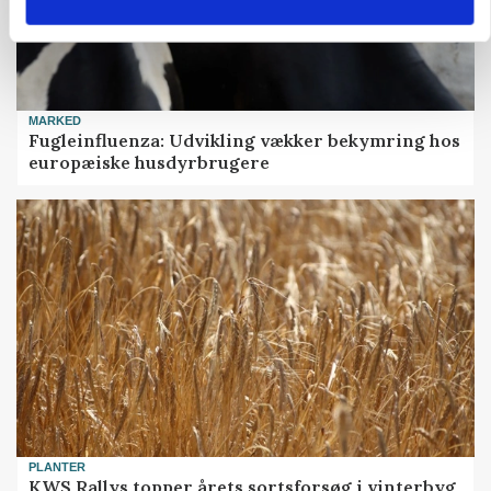
MARKED
Fugleinfluenza: Udvikling vækker bekymring hos
europæiske husdyrbrugere
PLANTER
KWS Rallys topper årets sortsforsøg i vinterbyg