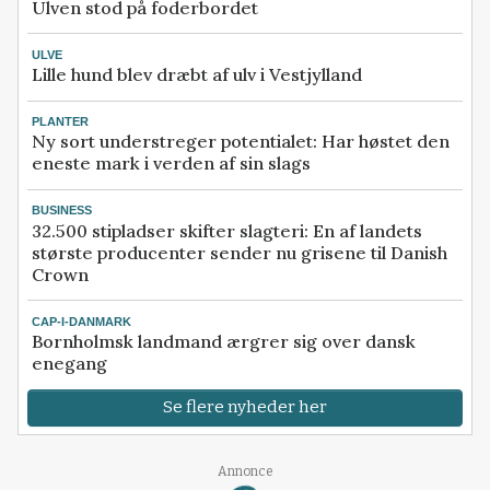
Ulven stod på foderbordet
ULVE
Lille hund blev dræbt af ulv i Vestjylland
PLANTER
Ny sort understreger potentialet: Har høstet den
eneste mark i verden af sin slags
BUSINESS
32.500 stipladser skifter slagteri: En af landets
største producenter sender nu grisene til Danish
Crown
CAP-I-DANMARK
Bornholmsk landmand ærgrer sig over dansk
enegang
Se flere nyheder her
Annonce