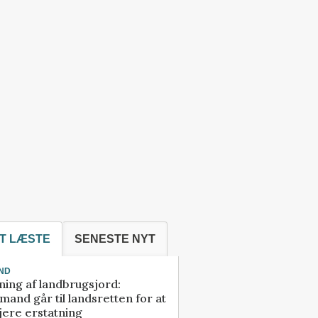
T LÆSTE
SENESTE NYT
ND
ning af landbrugsjord:
and går til landsretten for at
jere erstatning