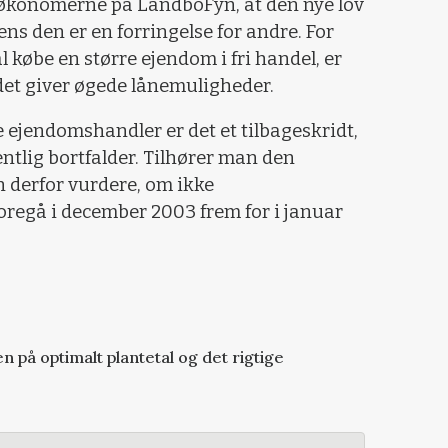
tsøkonomerne på LandboFyn, at den nye lov
ens den er en forringelse for andre. For
købe en større ejendom i fri handel, er
 det giver øgede lånemuligheder.
 ejendomshandler er det et tilbageskridt,
ntlig bortfalder. Tilhører man den
 derfor vurdere, om ikke
oregå i december 2003 frem for i januar
 på optimalt plantetal og det rigtige