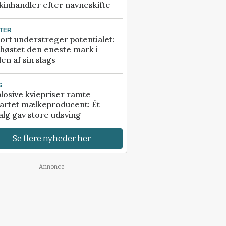
inhandler efter navneskifte
TER
ort understreger potentialet:
høstet den eneste mark i
en af sin slags
G
losive kviepriser ramte
artet mælkeproducent: Ét
alg gav store udsving
Se flere nyheder her
Annonce