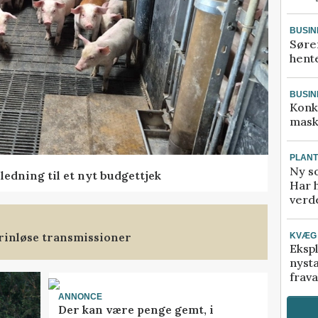
BUSIN
Søre
hente
BUSIN
Konk
mask
PLAN
Ny so
edning til et nyt budgettjek
Har 
verde
trinløse transmissioner
KVÆG
Ekspl
nyst
frava
ANNONCE
Der kan være penge gemt, i