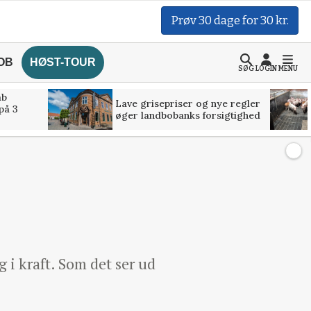
Prøv 30 dage for 30 kr.
OB
HØST-TOUR
SØG
LOGIN
MENU
åb
Lave grisepriser og nye regler
på 3
øger landbobanks forsigtighed
i kraft. Som det ser ud