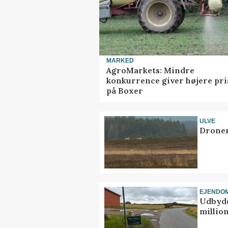
MARKED
AgroMarkets: Mindre
konkurrence giver højere pri
på Boxer
ULVE
Droner
EJENDO
Udbyde
million