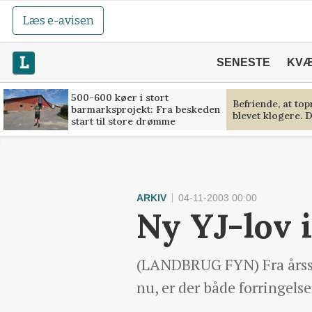
Læs e-avisen
SENESTE
KV
500-600 køer i stort
Befriende, at to
barmarksprojekt: Fra beskeden
blevet klogere. D
start til store drømme
ARKIV
04-11-2003 00:00
Ny YJ-lov 
(LANDBRUG FYN) Fra årsski
nu, er der både forringelse