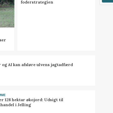
foderstrategien
ser
 og AI kan afsløre ulvens jagtadfærd
MME
r 128 hektar økojord: Udsigt til
handel i Jelling