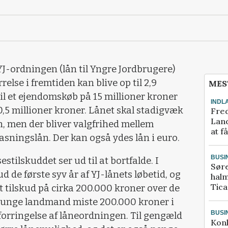
YJ-ordningen (lån til Yngre Jordbrugere)
else i fremtiden kan blive op til 2,9
MES
til et ejendomskøb på 15 millioner kroner
INDL
,5 millioner kroner. Lånet skal stadigvæk
Fred
Land
n, men der bliver valgfrihed mellem
at f
pasningslån. Der kan også ydes lån i euro.
BUSI
estilskuddet ser ud til at bortfalde. I
Sør
ud de første syv år af YJ-lånets løbetid, og
halm
Tic
t tilskud på cirka 200.000 kroner over de
n unge landmand miste 200.000 kroner i
BUSI
r forringelse af låneordningen. Til gengæld
Kon