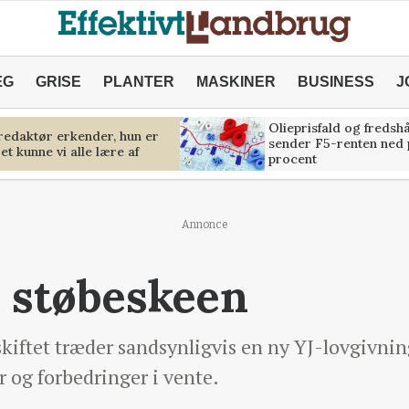
ÆG
GRISE
PLANTER
MASKINER
BUSINESS
J
Olieprisfald og fredsh
predaktør erkender, hun er
sender F5-renten ned 
et kunne vi alle lære af
procent
Annonce
i støbeskeen
ftet træder sandsynligvis en ny YJ-lovgivning 
r og forbedringer i vente.