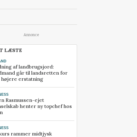
Annonce
T LÆSTE
AND
ning af landbrugsjord:
mand går til landsretten for
å højere erstatning
NESS
en Rasmussen-ejet
selskab henter ny topchef hos
an
NESS
kurs rammer midtjysk