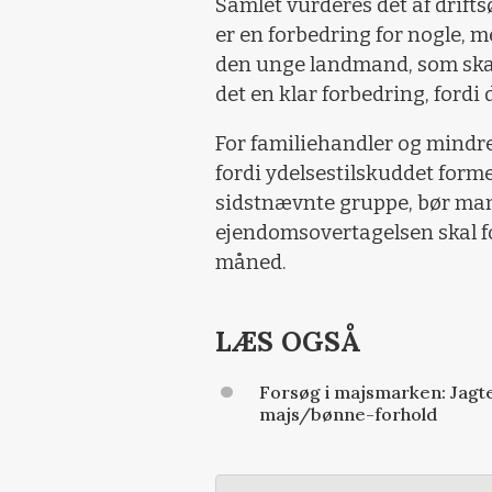
Samlet vurderes det af drif
er en forbedring for nogle, m
den unge landmand, som skal 
det en klar forbedring, fordi
For familiehandler og mindre
fordi ydelsestilskuddet forme
sidstnævnte gruppe, bør man
ejendomsovertagelsen skal f
måned.
LÆS OGSÅ
Forsøg i majsmarken: Jagten
majs/bønne-forhold