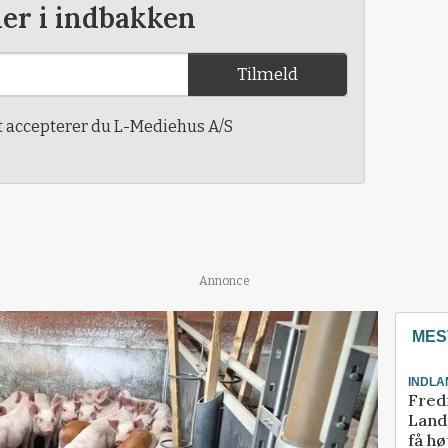
der i indbakken
Tilmeld
t accepterer du L-Mediehus A/S
Annonce
MES
INDLA
Fred
Landm
få hø