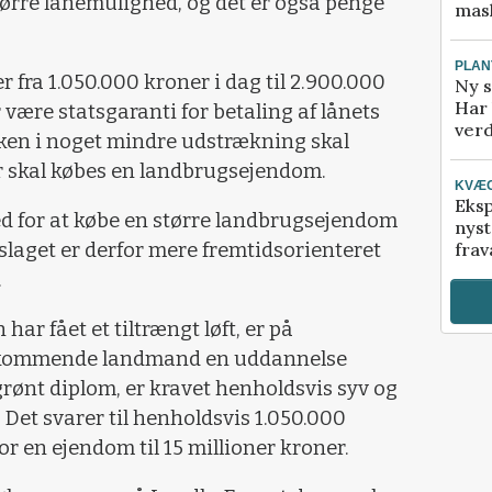
ørre lånemulighed, og det er også penge
mask
PLAN
r fra 1.050.000 kroner i dag til 2.900.000
Ny s
Har 
 være statsgaranti for betaling af lånets
verd
nken i noget mindre udstrækning skal
r skal købes en landbrugsejendom.
KVÆ
Eksp
ed for at købe en større landbrugsejendom
nyst
laget er derfor mere fremtidsorienteret
frav
.
har fået et tiltrængt løft, er på
n kommende landmand en uddannelse
r grønt diplom, er kravet henholdsvis syv og
et svarer til henholdsvis 1.050.000
or en ejendom til 15 millioner kroner.