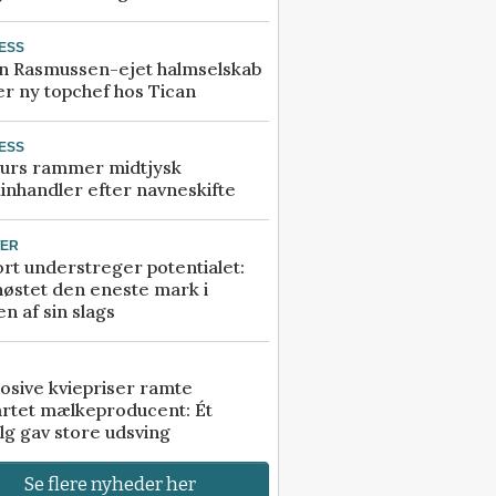
ESS
n Rasmussen-ejet halmselskab
r ny topchef hos Tican
ESS
urs rammer midtjysk
inhandler efter navneskifte
TER
rt understreger potentialet:
høstet den eneste mark i
n af sin slags
osive kviepriser ramte
artet mælkeproducent: Ét
lg gav store udsving
Se flere nyheder her