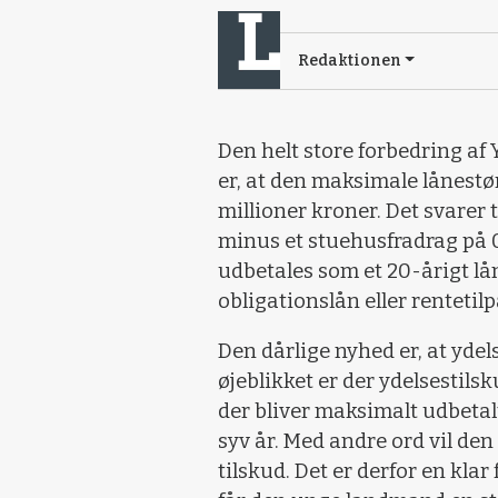
Redaktionen
Den helt store forbedring af 
er, at den maksimale lånestørr
millioner kroner. Det svarer 
minus et stuehusfradrag på 0
udbetales som et 20-årigt lå
obligationslån eller rentetil
Den dårlige nyhed er, at ydels
øjeblikket er der ydelsestilsk
der bliver maksimalt udbetal
syv år. Med andre ord vil de
tilskud. Det er derfor en kla