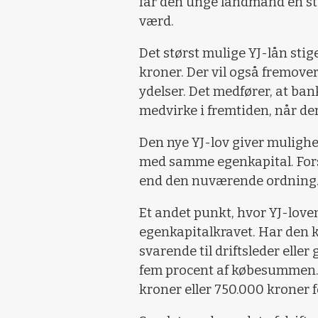
får den unge landmand en st
værd.
Det størst mulige YJ-lån stige
kroner. Der vil også fremover
ydelser. Det medfører, at ba
medvirke i fremtiden, når de
Den nye YJ-lov giver muligh
med samme egenkapital. Fors
end den nuværende ordning
Et andet punkt, hvor YJ-loven 
egenkapitalkravet. Har de
svarende til driftsleder elle
fem procent af købesummen. D
kroner eller 750.000 kroner f