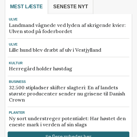
MEST LÆSTE
SENESTE NYT
ULVE
Landmand vågnede ved lyden af skrigende kvier:
Ulven stod på foderbordet
ULVE
Lille hund blev dræbt af ulv i Vestjylland
KULTUR
Herregård holder høstdag
BUSINESS
32.500 stipladser skifter slagteri: En af landets
største producenter sender nu grisene til Danish
Crown
PLANTER
Ny sort understreger potentialet: Har høstet den
eneste mark i verden af sin slags
Se flere nyheder her