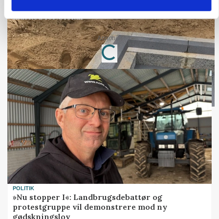
Fra mark til mur: Byggeriet kan åbne nyt
marked for biokul
Loading...
Annonce
POLITIK
»Nu stopper I«: Landbrugsdebattør og
protestgruppe vil demonstrere mod ny
gødskningslov