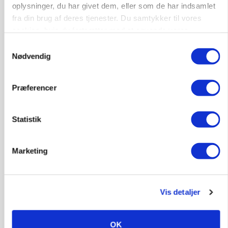
Ejer eller medejer? Nyt tv-format udfordrer
oplysninger, du har givet dem, eller som de har indsamlet
landbrugets ejerstruktur
fra din brug af deres tjenester. Du samtykker til vores
cookies, hvis du fortsætter med at anvende vores
Annonce
hjemmeside.
Samtykkevalg
Nødvendig
Præferencer
Statistik
Marketing
MARKED
Russisk mælkepris dykker 23 procent
Vis detaljer
Annonce
OK
BUSINESS