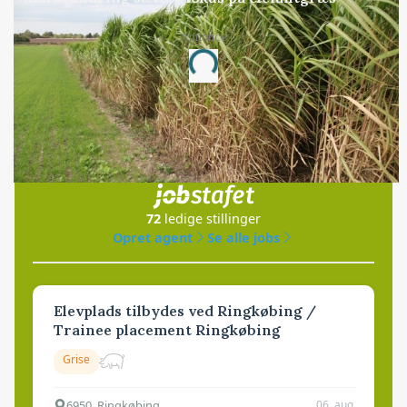
Annonce
Loading...
Jobs
i samarbejde med
72
ledige stillinger
Opret agent
Se alle jobs
Elevplads tilbydes ved Ringkøbing /
Trainee placement Ringkøbing
Grise
6950, Ringkøbing
06. aug.