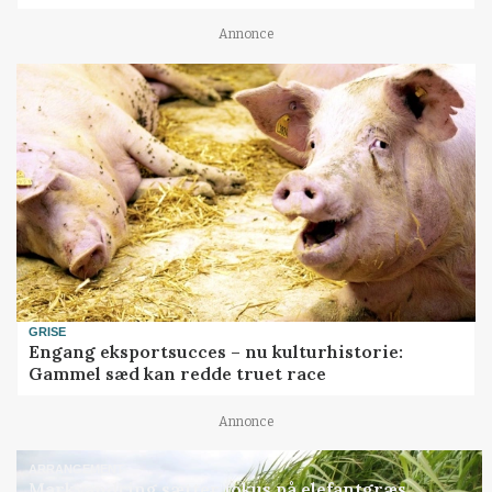
Annonce
GRISE
Engang eksportsucces – nu kulturhistorie:
Gammel sæd kan redde truet race
Annonce
ARRANGEMENT
Markvandring sætter fokus på elefantgræs