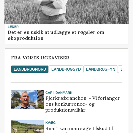
LEDER
Det er en uskik at udlægge et røgslør om
økoproduktion
FRA VORES UGEAVISER
LANDBRUGNORD
LANDBRUGSYD
LANDBRUGFYN
LAND
CAP-I-DANMARK
Fjerkræbranchen: - Vi forlanger
ens konkurrence- og
produktionsvilkår
KVÆG
Snart kan man søge tilskud til