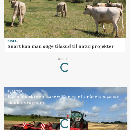
KVÆG
Snart kan man søge tilskud til naturprojekter
Loading...
Annonce
PLANTER
Før såmaskinen kører: Her er efterårets største
skadedyrsrisici
Loading...
Annonce