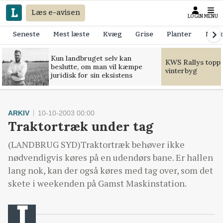
Læs e-avisen
LOGIN
MENU
Seneste
Mest læste
Kvæg
Grise
Planter
Mask
Kun landbruget selv kan
KWS Rallys toppe
beslutte, om man vil kæmpe
vinterbyg
juridisk for sin eksistens
ARKIV
10-10-2003 00:00
Traktortræk under tag
(LANDBRUG SYD)Traktortræk behøver ikke
nødvendigvis køres på en udendørs bane. Er hallen
lang nok, kan der også køres med tag over, som det
skete i weekenden på Gamst Maskinstation.