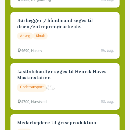
Rørlægger / håndmand søges til
dræn/entreprenørarbejde.
Anlæg
Kloak
4690, Haslev
06. aug.
Lastbilchauffør søges til Henrik Haves
Maskinstation
Godstransport
4700, Næstved
03. aug.
Medarbejdere til griseproduktion