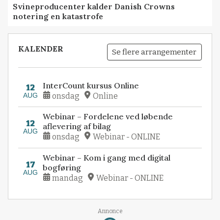
Svineproducenter kalder Danish Crowns
notering en katastrofe
KALENDER
Se flere arrangementer
InterCount kursus Online
12
AUG
onsdag
Online
Webinar – Fordelene ved løbende
12
aflevering af bilag
AUG
onsdag
Webinar - ONLINE
Webinar – Kom i gang med digital
17
bogføring
AUG
mandag
Webinar - ONLINE
Loading...
Annonce