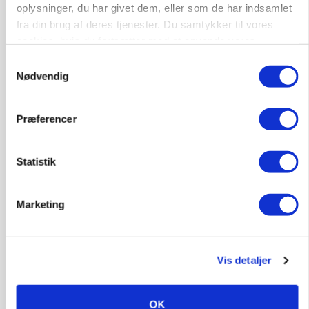
oplysninger, du har givet dem, eller som de har indsamlet
fra din brug af deres tjenester. Du samtykker til vores
cookies, hvis du fortsætter med at anvende vores
hjemmeside.
Samtykkevalg
LEDER
Nødvendig
Det er en uskik at udlægge et røgslør om
økoproduktion
Loading...
Præferencer
Annonce
Statistik
Marketing
HØST-TOUR
Vis detaljer
OK