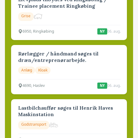
Trainee placement Ringkøbing
Grise
6950, Ringkøbing
06. aug.
NY
Rørlægger / håndmand søges til
dræn/entreprenørarbejde.
Anlæg
Kloak
4690, Haslev
06. aug.
NY
Lastbilchauffør søges til Henrik Haves
Maskinstation
Godstransport