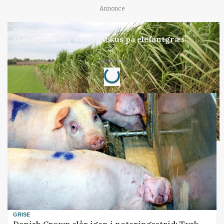
Annonce
ARRANGEMENT
Markvandring sætter fokus på elefantgræs
Loading...
Annonce
GRISE
Danish Crown slår igen i noteringsstrid: Tysk