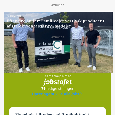
Annonce
BUSINESS
Efter fire årtier: Familieejet vestjysk producent
af staldinventar får ny medejer
Loading...
Annonce
Jobs
i samarbejde med
79
ledige stillinger
Opret agent
Se alle jobs
Elevplads tilbydes ved Ringkøbing /