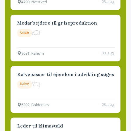
4700, Næstved
03. aug.
Medarbejdere til griseproduktion
Grise
9681, Ranum
03. aug.
Kalvepasser til ejendom i udvikling søges
Kalve
6392, Bolderslev
03. aug.
Leder til klimastald