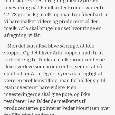
man skære vores afregning med 12 øre. En
investering på 1,6 milliarder kroner svarer til
27-28 øre pr. kg mælk, og man tror åbenbart, at
vi bare malker videre og producerer al den
mælk, Arla skal bruge, uanset hvor ringe en
afregning, vi får.
- Men det kan altså blive så ringe, at folk
stopper. Og det bliver Arla-toppen nødt til at
forholde sig til. For kan mælkeproducenterne
ikke overleve som producenter, ser det altså
skidt ud for Arla. Og det synes ikke rigtigt at
være en problemstilling, man forholder sig til.
Man investerer bare videre. Men
investeringerne skal give pote, og ikke
resulterer i en faldende mælkepris til
producenterne, pointerer Peder Mouritsen over