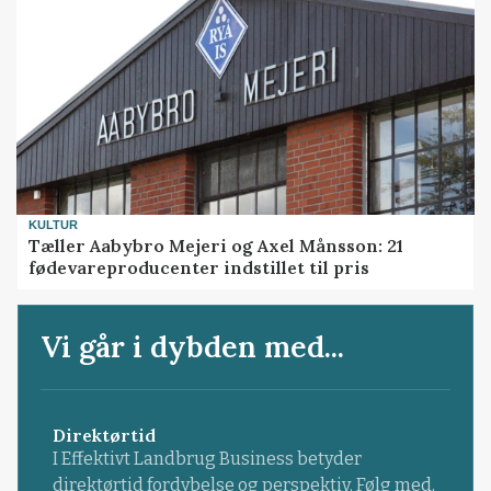
KULTUR
Tæller Aabybro Mejeri og Axel Månsson: 21
fødevareproducenter indstillet til pris
Vi går i dybden med...
Direktørtid
I Effektivt Landbrug Business betyder
direktørtid fordybelse og perspektiv. Følg med,