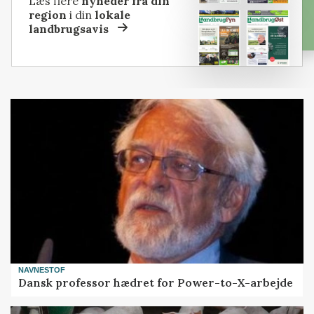
Læs flere
nyheder fra din
region
i din
lokale
landbrugsavis
NAVNESTOF
Dansk professor hædret for Power-to-X-arbejde