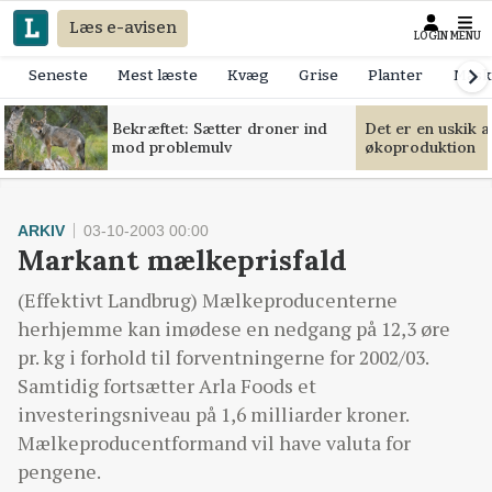
Læs e-avisen
LOGIN
MENU
Seneste
Mest læste
Kvæg
Grise
Planter
Mask
Bekræftet: Sætter droner ind
Det er en uskik 
mod problemulv
økoproduktion
ARKIV
03-10-2003 00:00
Markant mælkeprisfald
(Effektivt Landbrug) Mælkeproducenterne
herhjemme kan imødese en nedgang på 12,3 øre
pr. kg i forhold til forventningerne for 2002/03.
Samtidig fortsætter Arla Foods et
investeringsniveau på 1,6 milliarder kroner.
Mælkeproducentformand vil have valuta for
pengene.