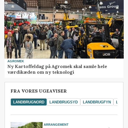
AGROMEK
Ny Kartoffeldag på Agromek skal samle hele
værdikæden om ny teknologi
FRA VORES UGEAVISER
LANDBRUGNORD
LANDBRUGSYD
LANDBRUGFYN
LAND
ARRANGEMENT