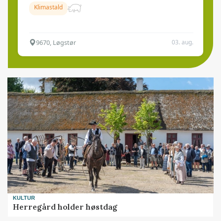
Klimastald
9670, Løgstør
03. aug.
KULTUR
Herregård holder høstdag