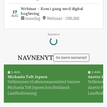
Webinar – Kom i gang med digital
17
bogføring
AUG
mandag
Webinar - ONLINE
Loading...
Annonce
NAVNENYT
Se mere navnenyt
3. AUG.
3. AUG.
Michaela Toft Jepsen
Anette Pl
Velkommen til økonomiassistent trainee
Velkommen 
Michaela Toft Jepsen hos Østdansk
Anette Pl
Landboforening
Landbofor