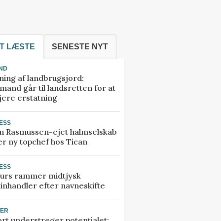
T LÆSTE
SENESTE NYT
ND
ning af landbrugsjord:
and går til landsretten for at
jere erstatning
ESS
n Rasmussen-ejet halmselskab
r ny topchef hos Tican
ESS
urs rammer midtjysk
inhandler efter navneskifte
TER
rt understreger potentialet: