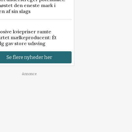
høstet den eneste mark i
n af sin slags
osive kviepriser ramte
artet mælkeproducent: Ét
lg gav store udsving
Se flere nyheder her
Annonce