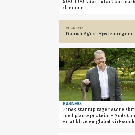
500-600 køer i stort barmarks
drømme
PLANTER
Danish Agro: Høsten tegner t
BUSINESS
Finsk startup tager store skr
med planteprotein: - Ambiti
er at blive en global virksom