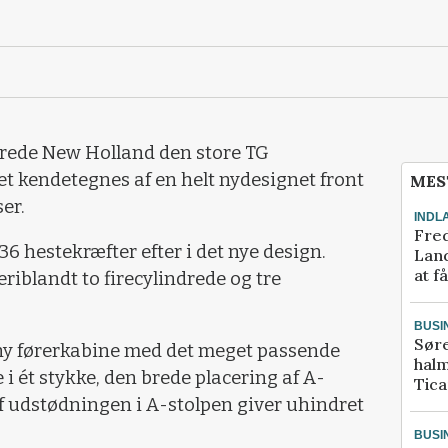
cerede New Holland den store TG
et kendetegnes af en helt nydesignet front
MES
er.
INDL
Fred
136 hestekræfter efter i det nye design.
Land
at f
eriblandt to firecylindrede og tre
BUSI
Sør
 ny førerkabine med det meget passende
halm
i ét stykke, den brede placering af A-
Tic
f udstødningen i A-stolpen giver uhindret
BUSI