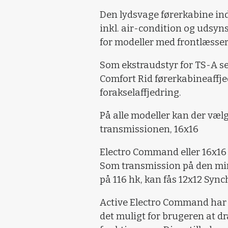
Den lydsvage førerkabine i
inkl. air-condition og udsyns
for modeller med frontlæsser
Som ekstraudstyr for TS-A s
Comfort Rid førerkabineaffjed
forakselaffjedring.
På alle modeller kan der v
transmissionen, 16x16
Electro Command eller 16x16
Som transmission på den min
på 116 hk, kan fås 12x12 S
Active Electro Command har 
det muligt for brugeren at dr