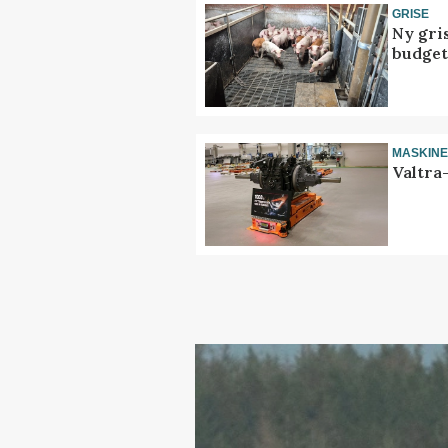
GRISE
Ny gri
budget
MASKIN
Valtra