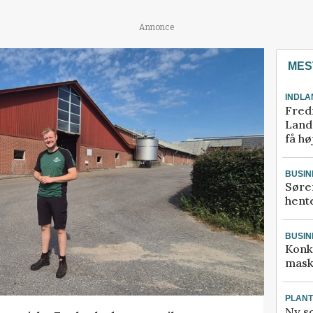
Annonce
MES
INDLA
Fred
Landm
få hø
BUSIN
Søre
hente
BUSIN
Konk
mask
PLAN
Ny so