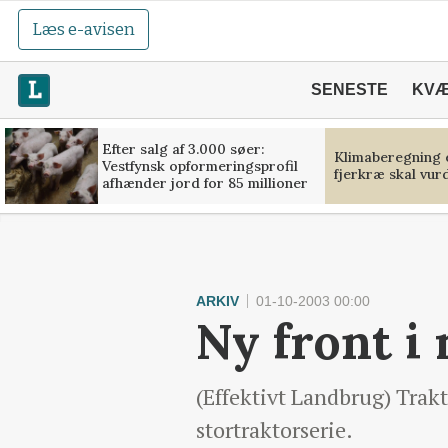
Læs e-avisen
SENESTE
KV
Efter salg af 3.000 søer:
Klimaberegning 
Vestfynsk opformeringsprofil
fjerkræ skal vur
afhænder jord for 85 millioner
ARKIV
01-10-2003 00:00
Ny front i
(Effektivt Landbrug) Trakt
stortraktorserie.