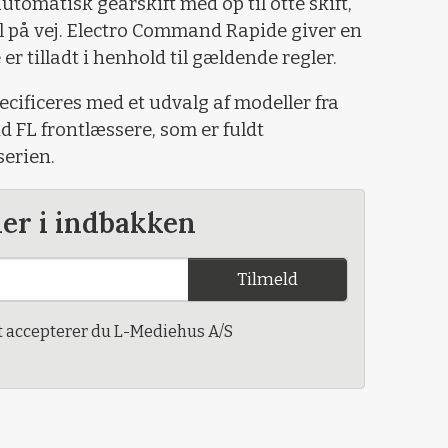
utomatisk gearskift med op til otte skift,
l på vej. Electro Command Rapide giver en
er tilladt i henhold til gældende regler.
ecificeres med et udvalg af modeller fra
 FL frontlæssere, som er fuldt
serien.
der i indbakken
Tilmeld
t accepterer du L-Mediehus A/S