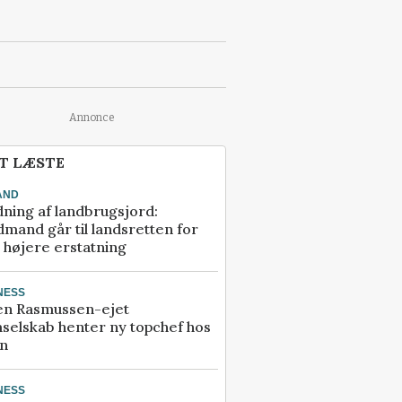
Annonce
T LÆSTE
AND
ning af landbrugsjord:
mand går til landsretten for
å højere erstatning
NESS
en Rasmussen-ejet
selskab henter ny topchef hos
an
NESS