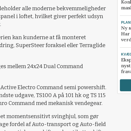
Kon
mask
ndeholder alle moderne bekvemmeligheder
panel i loftet, hvilket giver perfekt udsyn
PLAN
.
Ny s
Har 
erien kan kunderne at få monteret
verd
ring, SuperSteer foraksel eller Terraglide
KVÆ
Eksp
nyst
ælges mellem 24x24 Dual Command
frav
 Active Electro Command semi powershift.
dste udgave, TS100 A på 101 hk og TS 115
ynchro Command med mekanisk vendegear.
et momentsensitivt svinghjul, som gør
age fordel af Auto-transport og Auto-field