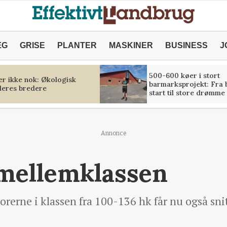
ÆG
GRISE
PLANTER
MASKINER
BUSINESS
J
500-600 køer i stort
er ikke nok: Økologisk
barmarksprojekt: Fra
deres bredere
start til store drømme
Annonce
 mellemklassen
orerne i klassen fra 100-136 hk får nu også sn