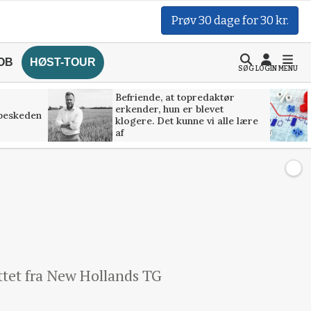
Prøv 30 dage for 30 kr.
OB
HØST-TOUR
SØG
LOGIN
MENU
Befriende, at topredaktør
erkender, hun er blevet
 beskeden
klogere. Det kunne vi alle lære
af
ittet fra New Hollands TG