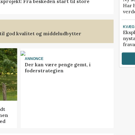
projekt: Fra beskeden start til store
Har 
verde
KVÆG
Ekspl
il god kvalitet og middeludbytter
nyst
frava
ANNONCE
Der kan være penge gemt, i
foderstrategien
idt
onen
hed