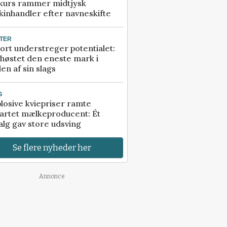
kurs rammer midtjysk
inhandler efter navneskifte
TER
ort understreger potentialet:
høstet den eneste mark i
en af sin slags
G
losive kviepriser ramte
artet mælkeproducent: Ét
alg gav store udsving
Se flere nyheder her
Annonce