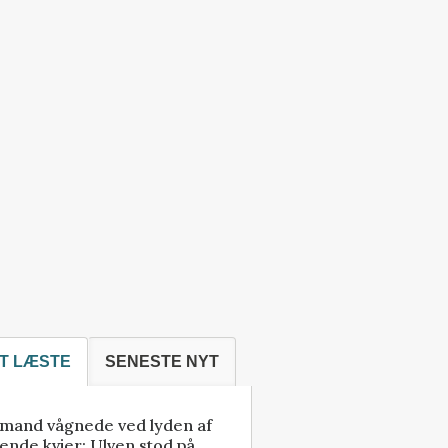
T LÆSTE
SENESTE NYT
mand vågnede ved lyden af
ende kvier: Ulven stod på