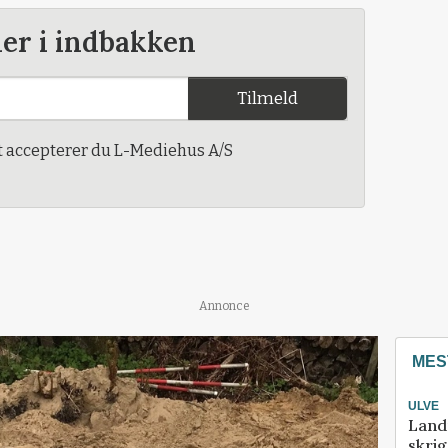
der i indbakken
Tilmeld
t accepterer du L-Mediehus A/S
Annonce
MES
ULVE
Land
skrig