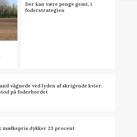
Der kan være penge gemt, i
foderstrategien
n
nd vågnede ved lyden af skrigende kvier:
stod på foderbordet
k mælkepris dykker 23 procent