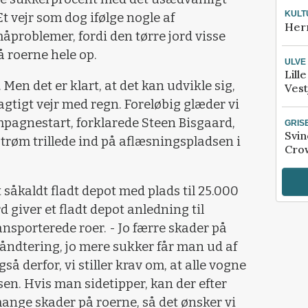
KULT
t vejr som dog ifølge nogle af
Her
åproblemer, fordi den tørre jord visse
å roerne hele op.
ULVE
Lill
. Men det er klart, at det kan udvikle sig,
Vest
sagtigt vejr med regn. Foreløbig glæder vi
mpagnestart, forklarede Steen Bisgaard,
GRIS
Svin
røm trillede ind på aflæsningspladsen i
Crow
såkaldt fladt depot med plads til 25.000
d giver et fladt depot anledning til
nsporterede roer. - Jo færre skader på
åndtering, jo mere sukker får man ud af
så derfor, vi stiller krav om, at alle vogne
en. Hvis man sidetipper, kan der efter
 mange skader på roerne, så det ønsker vi