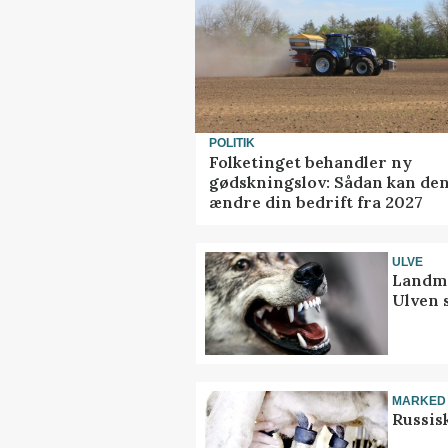
POLITIK
Folketinget behandler ny
gødskningslov: Sådan kan de
ændre din bedrift fra 2027
ULVE
Landma
Ulven 
MARKED
Russis