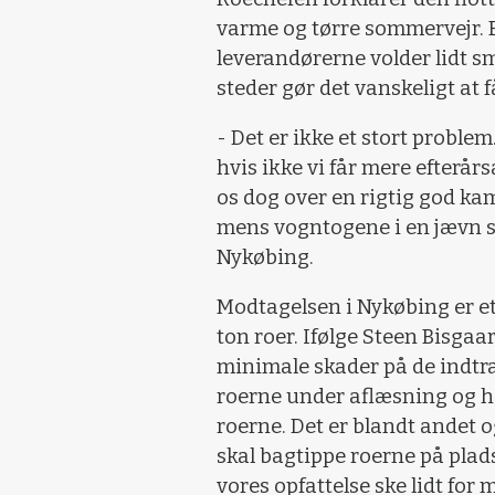
varme og tørre sommervejr. E
leverandørerne volder lidt sm
steder gør det vanskeligt at f
- Det er ikke et stort problem
hvis ikke vi får mere efterår
os dog over en rigtig god ka
mens vogntogene i en jævn st
Nykøbing.
Modtagelsen i Nykøbing er et 
ton roer. Ifølge Steen Bisgaar
minimale skader på de indtra
roerne under aflæsning og h
roerne. Det er blandt andet og
skal bagtippe roerne på plads
vores opfattelse ske lidt for