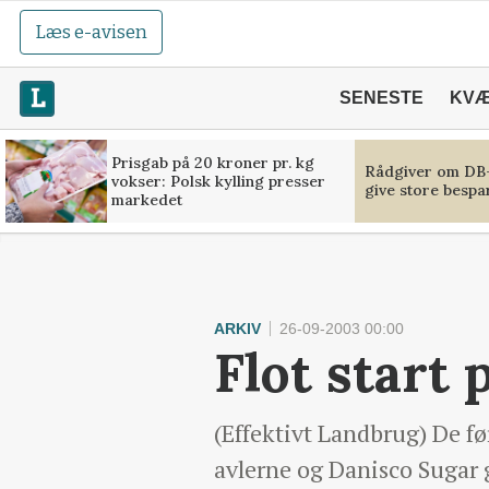
Læs e-avisen
SENESTE
KV
Prisgab på 20 kroner pr. kg
Rådgiver om DB-
vokser: Polsk kylling presser
give store bespa
markedet
ARKIV
26-09-2003 00:00
Flot start
(Effektivt Landbrug) De fø
avlerne og Danisco Sugar