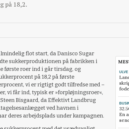
ag på 18,2.
mindelig flot start, da Danisco Sugar
dte sukkerproduktionen på fabrikken i
MES
e første roer ind i går tirsdag, og
ULVE
ukkerprocent på 18,2 på første
Lan
skri
rprocent, vi er rigtigt godt tilfredse med –
fod
er, vi får ind, typisk er »forpløjningsroer«,
Steen Bisgaard, da Effektivt Landbrug
BUSI
tagelsesanlægget ved havnen i
32.5
En a
har deres arbejdsplads under kampagnen.
send
tte sukkerprocent med det usædvanligt