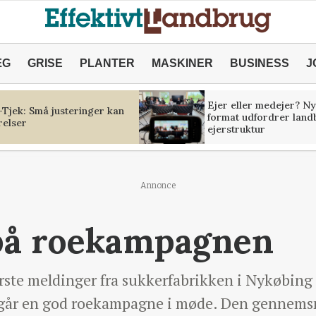
ÆG
GRISE
PLANTER
MASKINER
BUSINESS
J
Ejer eller medejer? Ny
Tjek: Små justeringer kan
format udfordrer land
relser
ejerstruktur
Annonce
 på roekampagnen
rste meldinger fra sukkerfabrikken i Nykøbing p
 går en god roekampagne i møde. Den gennemsn