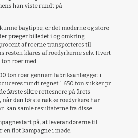
mens han viste rundt på
 kunne bagtippe, er det moderne og store
der præger billedet i og omkring
rocent af roerne transporteres til
resten klares af roedyrkerne selv. Hvert
 ton roer med.
.000 ton roer gennem fabriksanlægget i
oduceres rundt regnet 1.650 ton sukker pr.
e første sikre rettesnore på årets
r, når den første række roedyrkere har
an kan samle resultaterne fra disse.
pagnestart på, at leverandørerne til
r en flot kampagne i møde.