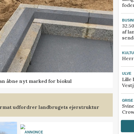
fode
BUSIN
32.50
af la
sende
KULT
Herr
ULVE
Lille
kan åbne nyt marked for biokul
Vestj
GRISE
Svin
format udfordrer landbrugets ejerstruktur
Crow
ANNONCE