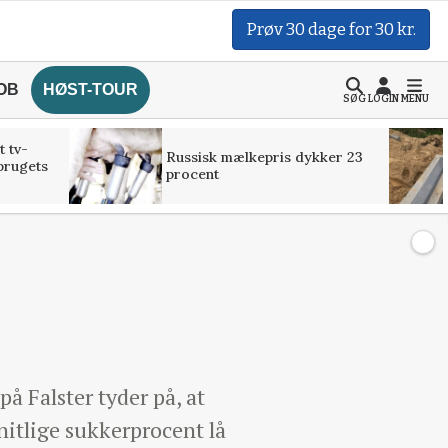
Prøv 30 dage for 30 kr.
OB
HØST-TOUR
SØG
LOGIN
MENU
t tv-
Russisk mælkepris dykker 23
brugets
procent
å Falster tyder på, at
itlige sukkerprocent lå