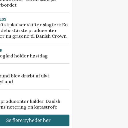
rbordet
ESS
0 stipladser skifter slagteri: En
ndets største producenter
r nu grisene til Danish Crown
UR
egård holder høstdag
 hund blev dræbt af ulv i
ylland
eproducenter kalder Danish
ns notering en katastrofe
Se flere nyheder her