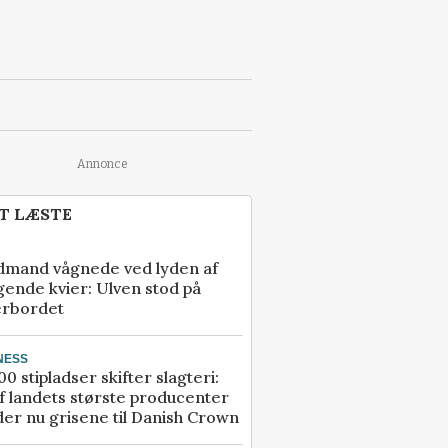
Annonce
T LÆSTE
dmand vågnede ved lyden af
gende kvier: Ulven stod på
erbordet
NESS
00 stipladser skifter slagteri:
f landets største producenter
er nu grisene til Danish Crown