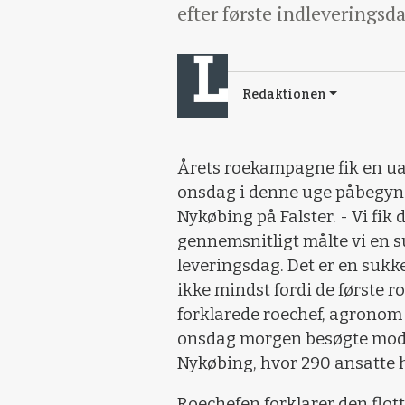
efter første indleveringsd
Redaktionen
Årets roekampagne fik en ual
onsdag i denne uge påbegyn
Nykøbing på Falster. - Vi fik d
gennemsnitligt målte vi en s
leveringsdag. Det er en sukke
ikke mindst fordi de første ro
forklarede roechef, agronom 
onsdag morgen besøgte mod
Nykøbing, hvor 290 ansatte 
Roechefen forklarer den flo