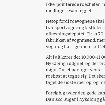
ikke, pointerede roechefen, 
modtagelsesanlægget.
Netop fordi roevognene skal
transportvogne og lastbiler, 
aflæsningsdepotet. Cirka 70 p
fabrikken af vognmænd, mens 
vogntog har i gennemsnit 24
Alt i alt køres der 10.000-11
Nykøbing i døgnet, og der pr
døgn. Om et par uger ventes d
roehøst at tegne sig. Det ske
taget de sidste roer op, og m
Foreløbig tyder den gode kam
Danisco Sugar i Nykøbing gå