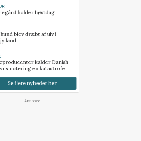
UR
regård holder høstdag
e hund blev dræbt af ulv i
jylland
E
eproducenter kalder Danish
ns notering en katastrofe
Se flere nyheder her
Annonce