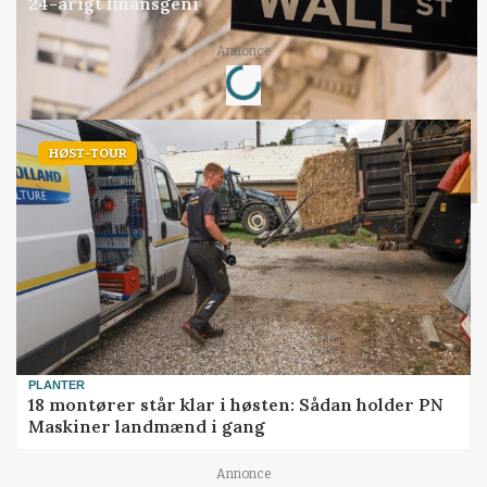
24-årigt finansgeni
Loading...
Annonce
HØST-TOUR
PLANTER
18 montører står klar i høsten: Sådan holder PN
Maskiner landmænd i gang
Annonce