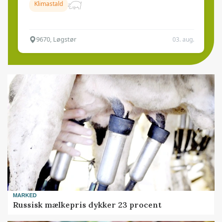
Klimastald
9670, Løgstør
03. aug.
MARKED
Russisk mælkepris dykker 23 procent