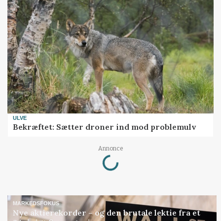
ULVE
Bekræftet: Sætter droner ind mod problemulv
Loading...
Annonce
MARKEDSFOKUS
Nye aktierekorder – og den brutale lektie fra et