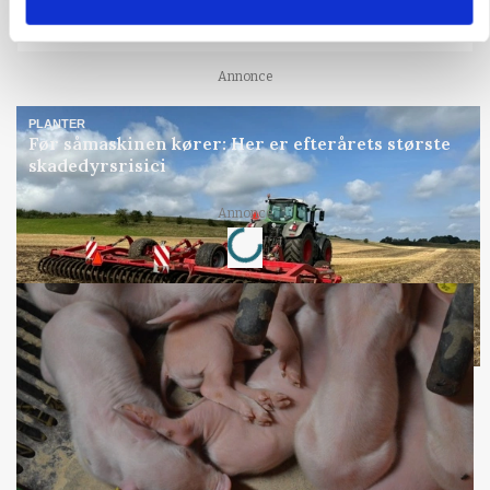
KVÆG
Snart kan man søge tilskud til naturprojekter
Annonce
PLANTER
Før såmaskinen kører: Her er efterårets største
skadedyrsrisici
Loading...
Annonce