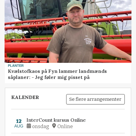
PLANTER
Kvælstofkaos på Fyn lammer landmænds
såplaner: - Jeg føler mig pisset på
KALENDER
Se flere arrangementer
InterCount kursus Online
12
AUG
onsdag
Online