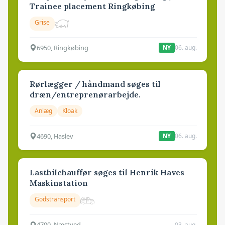
Trainee placement Ringkøbing
Grise
6950, Ringkøbing
06. aug.
NY
Rørlægger / håndmand søges til
dræn/entreprenørarbejde.
Anlæg
Kloak
4690, Haslev
06. aug.
NY
Lastbilchauffør søges til Henrik Haves
Maskinstation
Godstransport
4700, Næstved
03. aug.