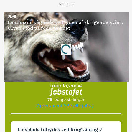
Annonce
ULVE
Landmand vågnede ved lyden af skrigende kvier:
Ulven stod på foderbordet
Annonce
Loading...
Jobs
i samarbejde med
76
ledige stillinger
Opret agent
Se alle jobs
Elevplads tilbydes ved Ringkøbing /