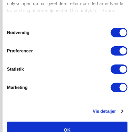
oplysninger, du har givet dem, eller som de har indsamlet
fra din brug af deres tjenester. Du samtykker til vores
cookies, hvis du fortsætter med at anvende vores
hjemmeside.
POLITIK
Samtykkevalg
»Nu stopper I«: Landbrugsdebattør og
Nødvendig
protestgruppe vil demonstrere mod ny
gødskningslov
Præferencer
Annonce
Statistik
Marketing
Vis detaljer
OK