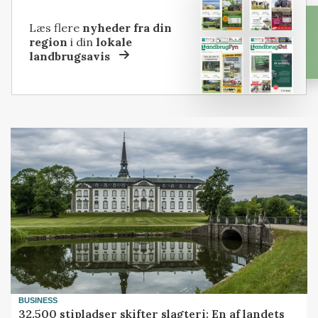
Læs flere
nyheder fra din
region
i din
lokale
landbrugsavis
BUSINESS
32.500 stipladser skifter slagteri: En af landets