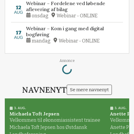
Webinar – Fordelene ved løbende
12
aflevering af bilag
AUG
onsdag
Webinar - ONLINE
Webinar – Kom i gang med digital
17
bogføring
AUG
mandag
Webinar - ONLINE
Loading...
Annonce
NAVNENYT
Se mere navnenyt
3. AUG.
3. AUG.
Michaela Toft Jepsen
Anette Pl
Velkommen til økonomiassistent trainee
Velkommen 
Michaela Toft Jepsen hos Østdansk
Anette Pl