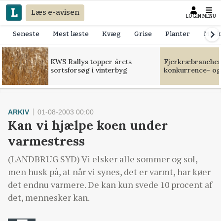
Læs e-avisen
LOGIN
MENU
Seneste
Mest læste
Kvæg
Grise
Planter
Mask
KWS Rallys topper årets
Fjerkræbranchen:
sortsforsøg i vinterbyg
konkurrence- og
ARKIV
01-08-2003 00:00
Kan vi hjælpe koen under
varmestress
(LANDBRUG SYD) Vi elsker alle sommer og sol,
men husk på, at når vi synes, det er varmt, har køer
det endnu varmere. De kan kun svede 10 procent af
det, mennesker kan.