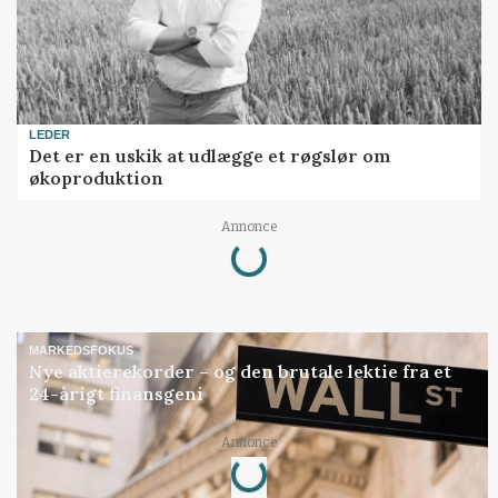
LEDER
Det er en uskik at udlægge et røgslør om
økoproduktion
Loading...
Annonce
MARKEDSFOKUS
Nye aktierekorder – og den brutale lektie fra et
24-årigt finansgeni
Loading...
Annonce