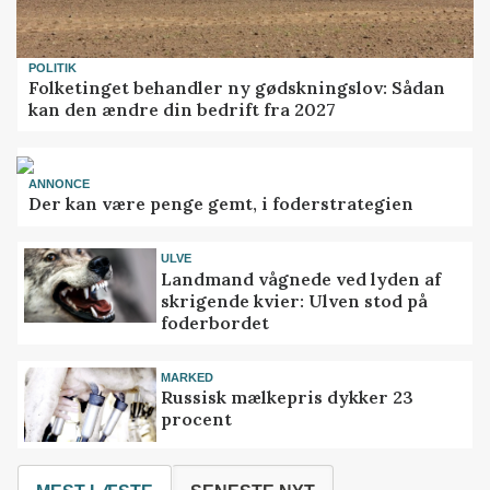
POLITIK
Folketinget behandler ny gødskningslov: Sådan
kan den ændre din bedrift fra 2027
ANNONCE
Der kan være penge gemt, i foderstrategien
ULVE
Landmand vågnede ved lyden af
skrigende kvier: Ulven stod på
foderbordet
MARKED
Russisk mælkepris dykker 23
procent