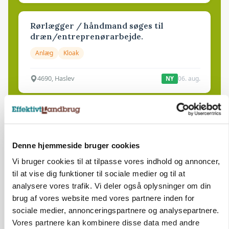
Rørlægger / håndmand søges til
dræn/entreprenørarbejde.
Anlæg
Kloak
4690, Haslev
06. aug.
NY
Lastbilchauffør søges til Henrik Haves
Maskinstation
Godstransport
Denne hjemmeside bruger cookies
Vi bruger cookies til at tilpasse vores indhold og annoncer,
4700, Næstved
03. aug.
til at vise dig funktioner til sociale medier og til at
analysere vores trafik. Vi deler også oplysninger om din
brug af vores website med vores partnere inden for
Medarbejdere til griseproduktion
sociale medier, annonceringspartnere og analysepartnere.
Grise
Vores partnere kan kombinere disse data med andre