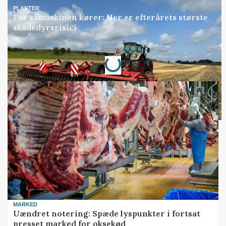
PLANTER
Før såmaskinen kører: Her er efterårets største
skadedyrsrisici
Loading...
Annonce
MARKED
Uændret notering: Spæde lyspunkter i fortsat
presset marked for oksekød