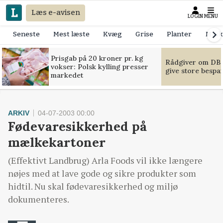
Læs e-avisen
LOGIN
MENU
Seneste
Mest læste
Kvæg
Grise
Planter
Mask
Prisgab på 20 kroner pr. kg
Rådgiver om DB-
vokser: Polsk kylling presser
give store bespa
markedet
ARKIV
04-07-2003 00:00
Fødevaresikkerhed på
mælkekartoner
(Effektivt Landbrug) Arla Foods vil ikke længere
nøjes med at lave gode og sikre produkter som
hidtil. Nu skal fødevaresikkerhed og miljø
dokumenteres.