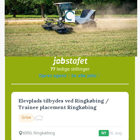
Annonce
Loading...
Jobs
i samarbejde med
77
ledige stillinger
Opret agent
Se alle jobs
Elevplads tilbydes ved Ringkøbing /
Trainee placement Ringkøbing
Grise
6950, Ringkøbing
06. aug.
NY