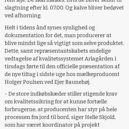
rent leje. De skal malkes, hvis de bliver sendt til
slagtning efter kl. 07.00. Og kalve bliver bedøvet
ved afhorning.
Helt i tidens ånd synes synlighed og
dokumentation for det, man producerer at
blive mindst lige så vigtigt som selve produktet.
Dette, samt repræsentantskabets endelige
vedtagelse af kvalitetssystemet Arlagården i
tirsdags førte til den officielle præsentation af
de nye tiltag i sidste uge hos mælkeproducent
Holger Poulsen ved Ejer Baunehøj.
- De store indkøbskæder stiller stigende krav
om kvalitetssikring for at kunne fortælle
forbrugerne, at producenten har styr på hele
processen fra jord til bord, siger Helle Skjold,
som har været koordinator på projekt