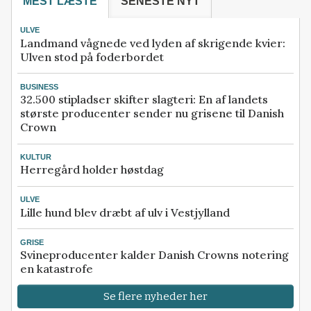
MEST LÆSTE
SENESTE NYT
ULVE
Landmand vågnede ved lyden af skrigende kvier:
Ulven stod på foderbordet
BUSINESS
32.500 stipladser skifter slagteri: En af landets
største producenter sender nu grisene til Danish
Crown
KULTUR
Herregård holder høstdag
ULVE
Lille hund blev dræbt af ulv i Vestjylland
GRISE
Svineproducenter kalder Danish Crowns notering
en katastrofe
Se flere nyheder her