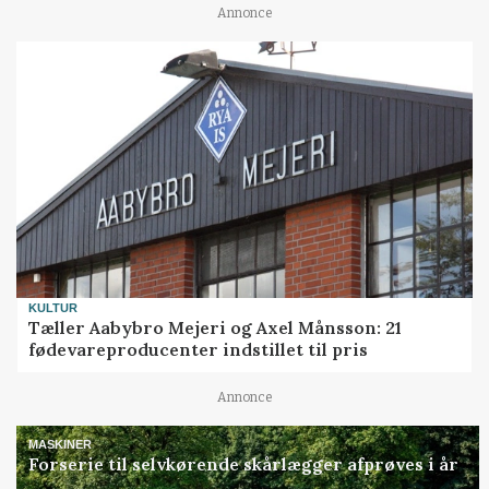
Annonce
KULTUR
Tæller Aabybro Mejeri og Axel Månsson: 21
fødevareproducenter indstillet til pris
Annonce
MASKINER
Forserie til selvkørende skårlægger afprøves i år