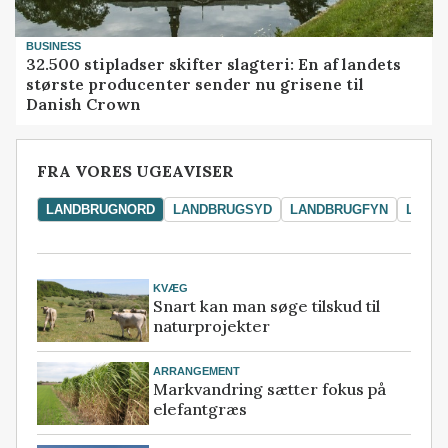
BUSINESS
32.500 stipladser skifter slagteri: En af landets
største producenter sender nu grisene til
Danish Crown
FRA VORES UGEAVISER
LANDBRUGNORD
LANDBRUGSYD
LANDBRUGFYN
LAND
KVÆG
Snart kan man søge tilskud til
naturprojekter
ARRANGEMENT
Markvandring sætter fokus på
elefantgræs