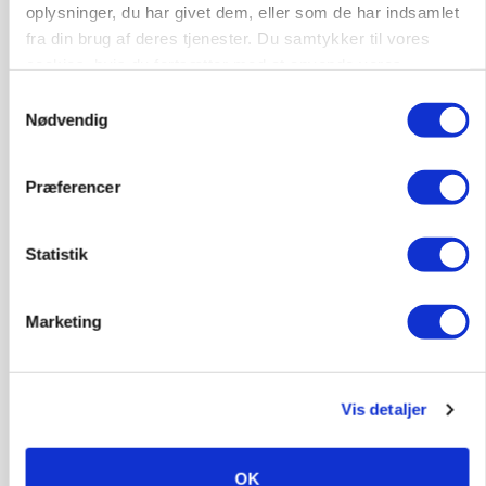
oplysninger, du har givet dem, eller som de har indsamlet
fra din brug af deres tjenester. Du samtykker til vores
9681, Ranum
03. aug.
cookies, hvis du fortsætter med at anvende vores
hjemmeside.
Samtykkevalg
Nødvendig
Kalvepasser til ejendom i udvikling søges
Kalve
Præferencer
6392, Bolderslev
Statistik
03. aug.
Marketing
Leder til klimastald
Klimastald
Vis detaljer
9670, Løgstør
03. aug.
OK