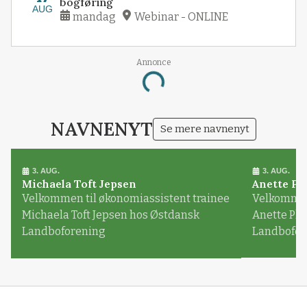
bogføring
AUG
mandag
Webinar - ONLINE
Annonce
Loading...
NAVNENYT
Se mere navnenyt
3. AUG.
3. AUG.
Michaela Toft Jepsen
Anette Pl
Velkommen til økonomiassistent trainee
Velkommen 
Michaela Toft Jepsen hos Østdansk
Anette Pl
Landboforening
Landbofor