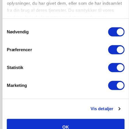
oplysninger, du har givet dem, eller som de har indsamlet
fra din brug af deres tjenester. Du samtykker til vores
cookies, hvis du fortsætter med at anvende vores
PLANTER
hjemmeside.
Samtykkevalg
På døgnvagt i høsten
Nødvendig
Annonce
Præferencer
Statistik
Marketing
Vis detaljer
GRISE
Svineproducenter kalder Danish Crowns pris en
OK