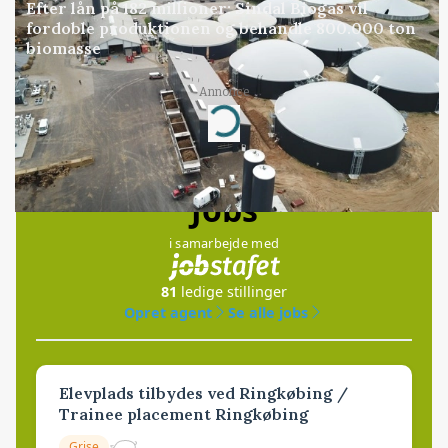
Efter lån på 182 millioner: Sindal Biogas vil
fordoble produktionen og behandle 800.000 ton
biomasse
Annonce
Loading...
Jobs
i samarbejde med
81
ledige stillinger
Opret agent
Se alle jobs
Elevplads tilbydes ved Ringkøbing /
Trainee placement Ringkøbing
Grise