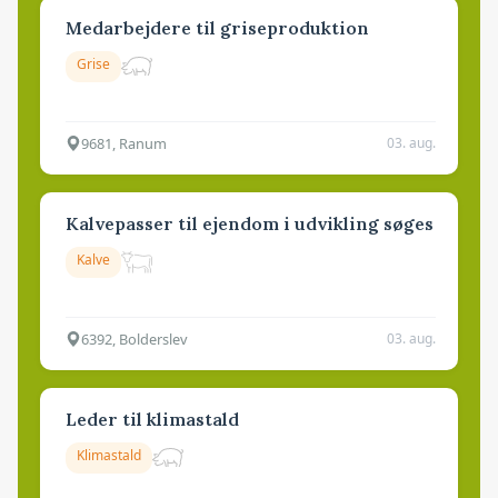
Medarbejdere til griseproduktion
Grise
9681, Ranum
03. aug.
Kalvepasser til ejendom i udvikling søges
Kalve
6392, Bolderslev
03. aug.
Leder til klimastald
Klimastald