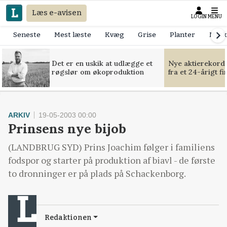
Læs e-avisen
LOGIN
MENU
Seneste
Mest læste
Kvæg
Grise
Planter
Mask
Det er en uskik at udlægge et
Nye aktierekorde
røgslør om økoproduktion
fra et 24-årigt f
ARKIV
19-05-2003 00:00
Prinsens nye bijob
(LANDBRUG SYD) Prins Joachim følger i familiens
fodspor og starter på produktion af biavl - de første
to dronninger er på plads på Schackenborg.
Redaktionen