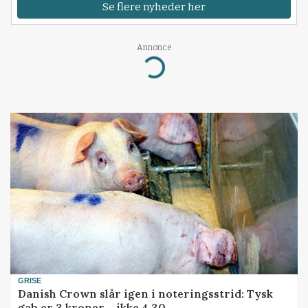
Se flere nyheder her
Annonce
Loading...
GRISE
Danish Crown slår igen i noteringsstrid: Tysk
gab er 3 kroner – ikke 4,30