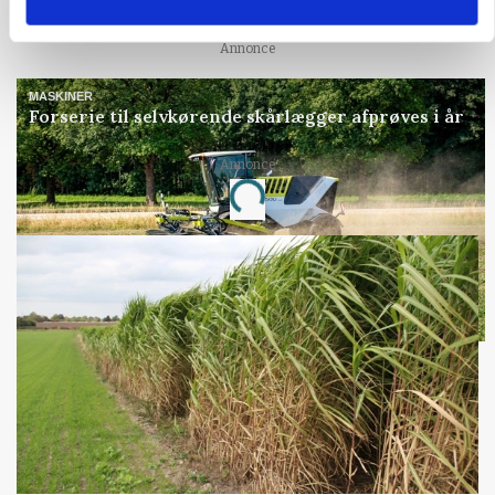
katastrofe
Annonce
MASKINER
Forserie til selvkørende skårlægger afprøves i år
Annonce
Loading...