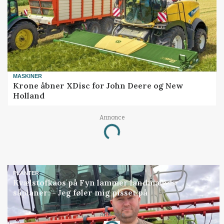
MASKINER
Krone åbner XDisc for John Deere og New
Holland
Annonce
Loading...
PLANTER
Kvælstofkaos på Fyn lammer landmænds
såplaner: - Jeg føler mig pisset på
Annonce