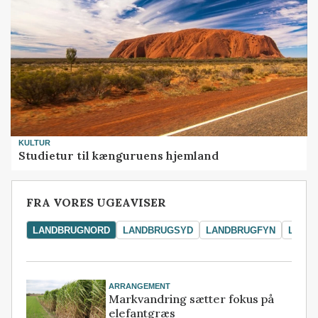
KULTUR
Studietur til kænguruens hjemland
FRA VORES UGEAVISER
LANDBRUGNORD
LANDBRUGSYD
LANDBRUGFYN
LAND
ARRANGEMENT
Markvandring sætter fokus på
elefantgræs