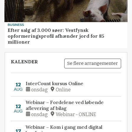
BUSINESS
Efter salg af 3.000 søer: Vestfynsk
opformeringsprofil afhænder jord for 85
millioner
KALENDER
Se flere arrangementer
InterCount kursus Online
12
AUG
onsdag
Online
Webinar – Fordelene ved løbende
12
aflevering af bilag
AUG
onsdag
Webinar - ONLINE
Webinar – Kom i gang med digital
17