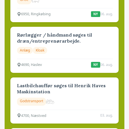
6950, Ringkøbing
06. aug.
NY
Rørlægger / håndmand søges til
dræn/entreprenørarbejde.
Anlæg
Kloak
4690, Haslev
06. aug.
NY
Lastbilchauffør søges til Henrik Haves
Maskinstation
Godstransport
4700, Næstved
03. aug.