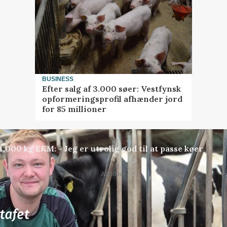
BUSINESS
Efter salg af 3.000 søer: Vestfynsk
opformeringsprofil afhænder jord
for 85 millioner
000 kg EKM: - Jeg er utrolig god til at passe køer
Annonce
81
ledige stillinger