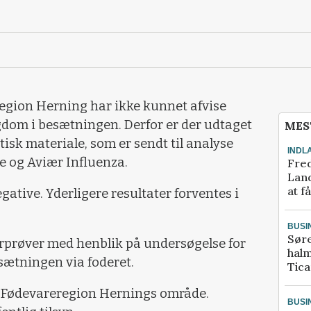
egion Herning har ikke kunnet afvise
om i besætningen. Derfor er der udtaget
MES
isk materiale, som er sendt til analyse
INDL
e og Aviær Influenza.
Fred
Land
at f
gative. Yderligere resultater forventes i
BUSI
Sør
erprøver med henblik på undersøgelse for
halm
esætningen via foderet.
Tic
i Fødevareregion Hernings område.
BUSI