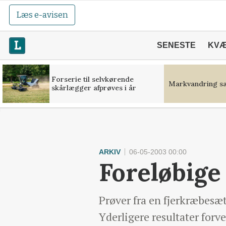
Læs e-avisen
SENESTE
KV
Forserie til selvkørende
Markvandring sæ
skårlægger afprøves i år
ARKIV
06-05-2003 00:00
Foreløbige
Prøver fra en fjerkræbesæ
Yderligere resultater forv