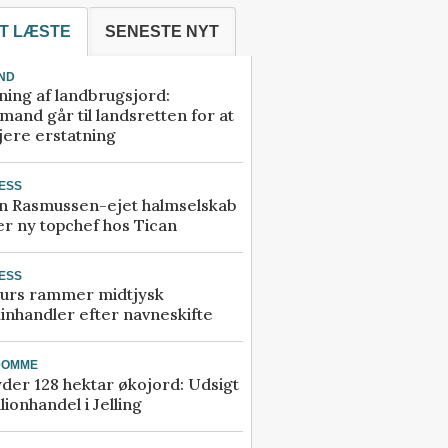
T LÆSTE
SENESTE NYT
ND
ning af landbrugsjord:
and går til landsretten for at
jere erstatning
ESS
n Rasmussen-ejet halmselskab
r ny topchef hos Tican
ESS
urs rammer midtjysk
inhandler efter navneskifte
DOMME
der 128 hektar økojord: Udsigt
illionhandel i Jelling