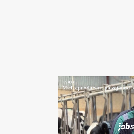
KVÆG
Mælkeproducent på vej mod 14.
Jobs
i samarbejde med