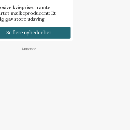
osive kviepriser ramte
artet mælkeproducent: Ét
lg gav store udsving
Se flere nyheder her
Annonce