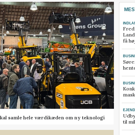
MES
INDLA
Fred
Landm
få hø
BUSIN
Søre
hente
BUSIN
Konk
mask
EJEN
Udby
kal samle hele værdikæden om ny teknologi
til m