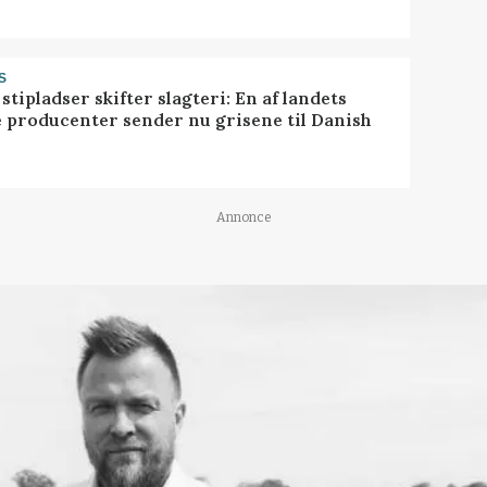
S
stipladser skifter slagteri: En af landets
e producenter sender nu grisene til Danish
Annonce