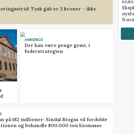
KVÆG
Ekspl
eringsstrid: Tysk gab er 3 kroner – ikke
nyst
frava
ANNONCE
Der kan være penge gemt, i
foderstrategien
r
ed
S
ån på 182 millioner: Sindal Biogas vil fordoble
tionen og behandle 800.000 ton biomasse