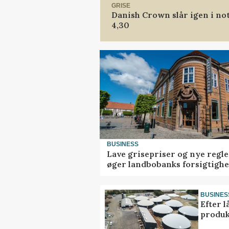
GRISE
Danish Crown slår igen i not
4,30
BUSINESS
Lave grisepriser og nye regle
øger landbobanks forsigtigh
BUSINES
Efter l
produk