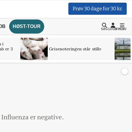
Prøv 30 dage for 30 kr.
OB
HØST-TOUR
SØG
LOGIN
MENU
 i
ab er 3
Grisenoteringen står stille
Influenza er negative.