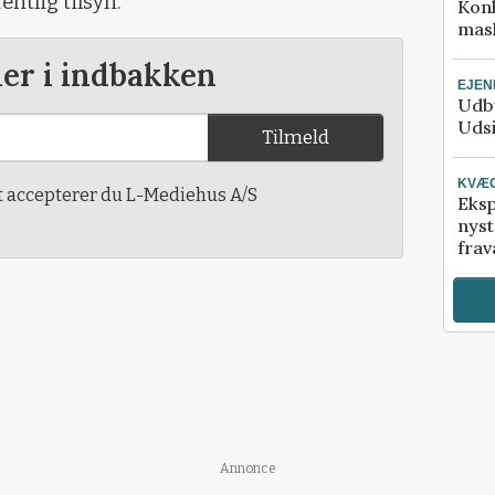
ntlig tilsyn.
Kon
mask
der i indbakken
EJE
Udby
Udsi
Tilmeld
KVÆ
t accepterer du L-Mediehus A/S
Eksp
nyst
frav
Annonce