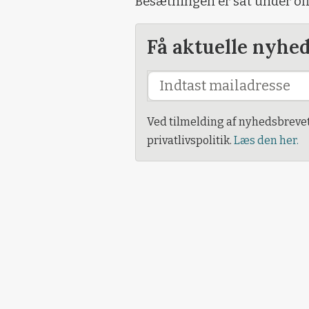
Besætningen er sat under offe
Få aktuelle nyhe
Ved tilmelding af nyhedsbreve
privatlivspolitik.
Læs den her.