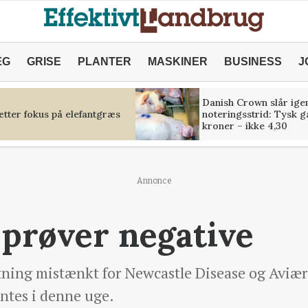
ÆG
GRISE
PLANTER
MASKINER
BUSINESS
J
Danish Crown slår igen
tter fokus på elefantgræs
noteringsstrid: Tysk g
kroner – ikke 4,30
Annonce
 prøver negative
tning mistænkt for Newcastle Disease og Aviær 
entes i denne uge.