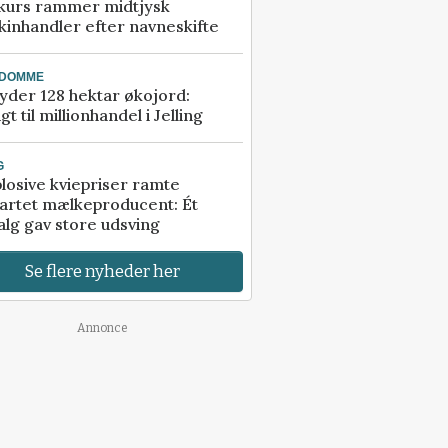
kurs rammer midtjysk
inhandler efter navneskifte
NDOMME
der 128 hektar økojord:
gt til millionhandel i Jelling
G
losive kviepriser ramte
artet mælkeproducent: Ét
alg gav store udsving
Se flere nyheder her
Annonce