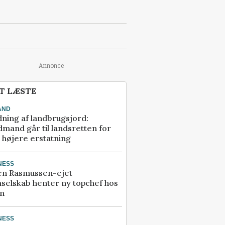
Annonce
T LÆSTE
AND
ning af landbrugsjord:
mand går til landsretten for
å højere erstatning
NESS
en Rasmussen-ejet
selskab henter ny topchef hos
an
NESS