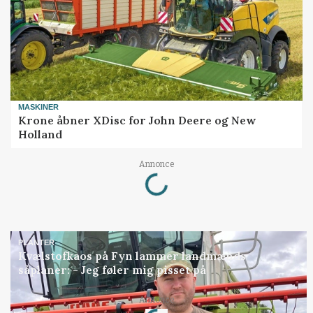
MASKINER
Krone åbner XDisc for John Deere og New
Holland
Loading...
Annonce
PLANTER
Kvælstofkaos på Fyn lammer landmænds
såplaner: - Jeg føler mig pisset på
Loading...
Annonce