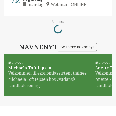
AUG
mandag
Webinar - ONLINE
Loading...
Annonce
NAVNENYT
Se mere navnenyt
3. AUG.
3. AUG.
Michaela Toft Jepsen
Anette Pl
Velkommen til økonomiassistent trainee
Velkommen 
Michaela Toft Jepsen hos Østdansk
Anette Pl
Landboforening
Landbofor