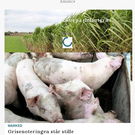
Annonce
ARRANGEMENT
Markvandring sætter fokus på elefantgræs
Loading...
Annonce
MARKED
Grisenoteringen står stille