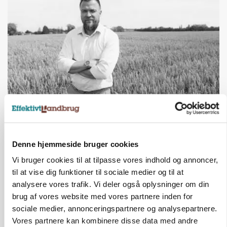
LEDER
Det er en uskik at udlægge et røgslør om
økoproduktion
Denne hjemmeside bruger cookies
Vi bruger cookies til at tilpasse vores indhold og annoncer,
HØST-TOUR
til at vise dig funktioner til sociale medier og til at
analysere vores trafik. Vi deler også oplysninger om din
brug af vores website med vores partnere inden for
sociale medier, annonceringspartnere og analysepartnere.
Vores partnere kan kombinere disse data med andre