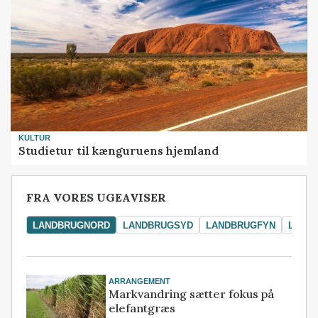
KULTUR
Studietur til kænguruens hjemland
FRA VORES UGEAVISER
LANDBRUGNORD
LANDBRUGSYD
LANDBRUGFYN
LAND
ARRANGEMENT
Markvandring sætter fokus på
elefantgræs