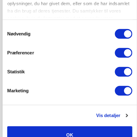
oplysninger, du har givet dem, eller som de har indsamlet
fra din brug af deres tjenester. Du samtykker til vores
cookies, hvis du fortsætter med at anvende vores
hjemmeside.
PLANTER
Samtykkevalg
På døgnvagt i høsten
Nødvendig
Loading...
Annonce
Præferencer
Statistik
Marketing
Vis detaljer
OK