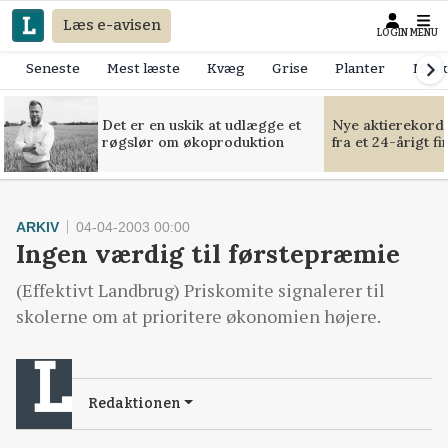
Læs e-avisen
LOGIN
MENU
Seneste
Mest læste
Kvæg
Grise
Planter
Mask
Det er en uskik at udlægge et
Nye aktierekorde
røgslør om økoproduktion
fra et 24-årigt f
ARKIV
04-04-2003 00:00
Ingen værdig til førstepræmie
(Effektivt Landbrug) Priskomite signalerer til
skolerne om at prioritere økonomien højere.
Redaktionen