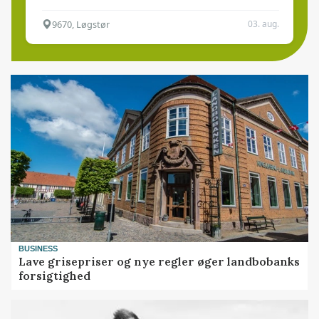
9670, Løgstør
03. aug.
BUSINESS
Lave grisepriser og nye regler øger landbobanks
forsigtighed