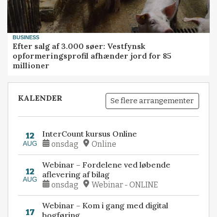
BUSINESS
Efter salg af 3.000 søer: Vestfynsk
opformeringsprofil afhænder jord for 85
millioner
KALENDER
Se flere arrangementer
InterCount kursus Online
12
AUG
onsdag
Online
Webinar – Fordelene ved løbende
12
aflevering af bilag
AUG
onsdag
Webinar - ONLINE
Webinar – Kom i gang med digital
17
bogføring