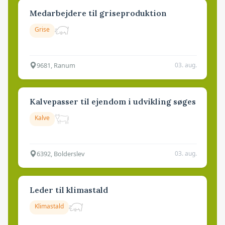
Medarbejdere til griseproduktion
Grise
9681, Ranum
03. aug.
Kalvepasser til ejendom i udvikling søges
Kalve
6392, Bolderslev
03. aug.
Leder til klimastald
Klimastald