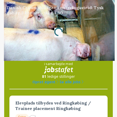
GRISE
Danish Crown slår igen i noteringsstrid: Tysk
gab er 3 kroner – ikke 4,30
Annonce
Loading...
Jobs
i samarbejde med
81
ledige stillinger
Opret agent
Se alle jobs
Elevplads tilbydes ved Ringkøbing /
Trainee placement Ringkøbing
Grise