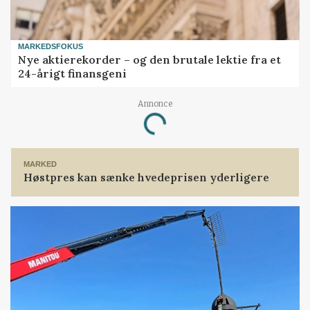
MARKEDSFOKUS
Nye aktierekorder – og den brutale lektie fra et
24-årigt finansgeni
Annonce
Loading...
MARKED
Høstpres kan sænke hvedeprisen yderligere