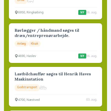
6950, Ringkøbing
06. aug.
NY
Rørlægger / håndmand søges til
dræn/entreprenørarbejde.
Anlæg
Kloak
4690, Haslev
06. aug.
NY
Lastbilchauffør søges til Henrik Haves
Maskinstation
Godstransport
4700, Næstved
03. aug.