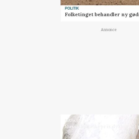
POLITIK
Folketinget behandler ny gød
Annonce
MARKED
Russisk mælkepris dykker 23