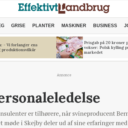
ÆG
GRISE
PLANTER
MASKINER
BUSINESS
J
Prisgab på 20 kroner p
 - Vi forlanger ens
vokser: Polsk kylling 
 produktionsvilkår
markedet
Annonce
ersonaleledelse
onsulenter er tilhørere, når svineproducent Be
 møde i Skejby deler ud af sine erfaringer med