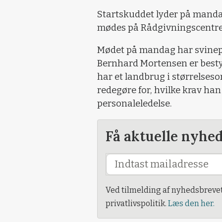
Startskuddet lyder på mandag
mødes på Rådgivningscentret
Mødet på mandag har svinep
Bernhard Mortensen er besty
har et landbrug i størrelseso
redegøre for, hvilke krav han s
personaleledelse.
Få aktuelle nyhe
Ved tilmelding af nyhedsbreve
privatlivspolitik.
Læs den her.