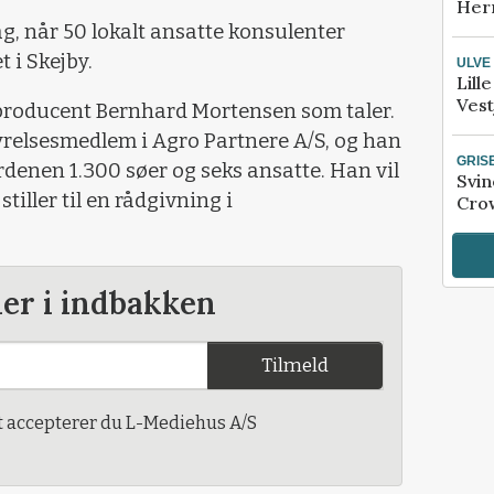
Her
, når 50 lokalt ansatte konsulenter
 i Skejby.
ULVE
Lill
Vest
roducent Bernhard Mortensen som taler.
relsesmedlem i Agro Partnere A/S, og han
GRIS
rdenen 1.300 søer og seks ansatte. Han vil
Svin
tiller til en rådgivning i
Crow
der i indbakken
Tilmeld
t accepterer du L-Mediehus A/S