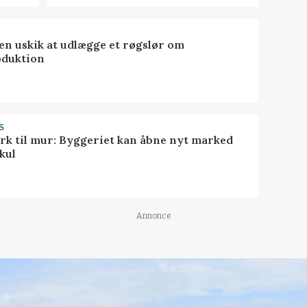
 en uskik at udlægge et røgslør om
oduktion
S
rk til mur: Byggeriet kan åbne nyt marked
kul
Annonce