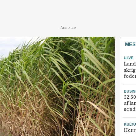
Annonce
MES
ULVE
Land
skrig
fode
BUSIN
32.50
af la
sende
KULT
Herr