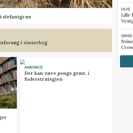
ULVE
Lille
å elefantgræs
Vestj
GRISE
Svin
tsforsøg i vinterbyg
Crow
ANNONCE
Der kan være penge gemt, i
foderstrategien
ger