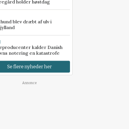
regård holder høstdag
e hund blev dræbt af ulv i
jylland
E
eproducenter kalder Danish
ns notering en katastrofe
Se flere nyheder her
Annonce