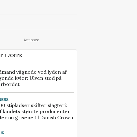
Annonce
T LÆSTE
dmand vågnede ved lyden af
gende kvier: Ulven stod på
erbordet
NESS
00 stipladser skifter slagteri:
f landets største producenter
er nu grisene til Danish Crown
UR