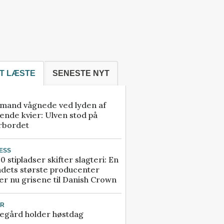
T LÆSTE
SENESTE NYT
mand vågnede ved lyden af
ende kvier: Ulven stod på
rbordet
ESS
0 stipladser skifter slagteri: En
ndets største producenter
r nu grisene til Danish Crown
UR
egård holder høstdag