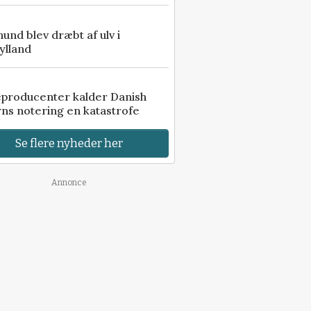
 hund blev dræbt af ulv i
ylland
eproducenter kalder Danish
ns notering en katastrofe
Se flere nyheder her
Annonce