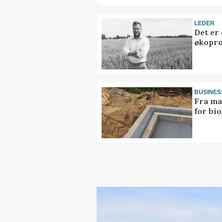
LEDER
Det er
økopr
BUSINES
Fra ma
for bio