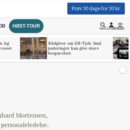
Prøv 30 dage for 30 kr.
OB
HØST-TOUR
SØG
LOGIN
MENU
r. kg
Rådgiver om DB-Tjek: Små
presser
justeringer kan give store
besparelser
rnhard Mortensen,
 personaleledelse.