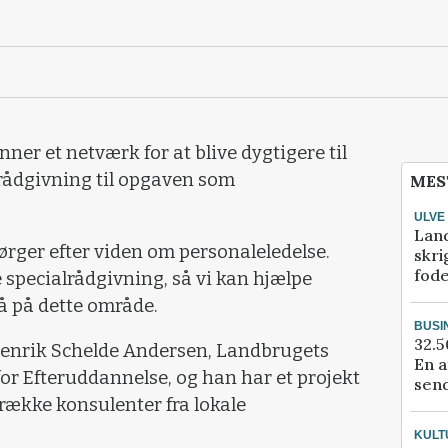
ner et netværk for at blive dygtigere til
r rådgivning til opgaven som
MES
ULVE
Lan
ørger efter viden om personaleledelse.
skri
fod
 specialrådgivning, så vi kan hjælpe
så på dette område.
BUSI
32.5
Henrik Schelde Andersen, Landbrugets
En a
or Efteruddannelse, og han har et projekt
send
ække konsulenter fra lokale
KULT