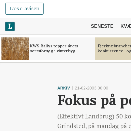
Læs e-avisen
SENESTE
KV
KWS Rallys topper årets
Fjerkræbranchen:
sortsforsøg i vinterbyg
konkurrence- og
ARKIV
21-02-2003 00:00
Fokus på p
(Effektivt Landbrug) 50 k
Grindsted, på mandag på et