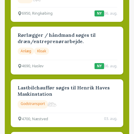
6950, Ringkøbing
06. aug.
NY
Rørlægger / håndmand søges til
dræn/entreprenørarbejde.
Anlæg
Kloak
4690, Haslev
06. aug.
NY
Lastbilchauffør søges til Henrik Haves
Maskinstation
Godstransport
4700, Næstved
03. aug.