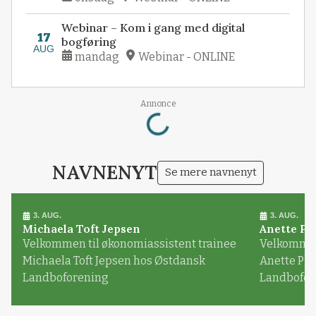
Webinar – Kom i gang med digital
17
bogføring
AUG
mandag
Webinar - ONLINE
Loading...
Annonce
NAVNENYT
Se mere navnenyt
3. AUG.
3. AUG.
Michaela Toft Jepsen
Anette Pl
Velkommen til økonomiassistent trainee
Velkommen 
Michaela Toft Jepsen hos Østdansk
Anette Pl
Landboforening
Landbofor