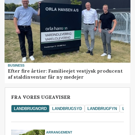
BUSINESS
Efter fire årtier: Familieejet vestjysk producent
af staldinventar får ny medejer
FRA VORES UGEAVISER
LANDBRUGNORD
LANDBRUGSYD
LANDBRUGFYN
LAND
ARRANGEMENT