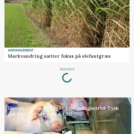
ARRANGEMENT
Markvandring sætter fokus på elefantgræs
Loading...
Annonce
GRISE
Danish Crown slår igen i noteringsstrid: Tysk
gab er 3 kroner – ikke 4,30
Loading...
Annonce