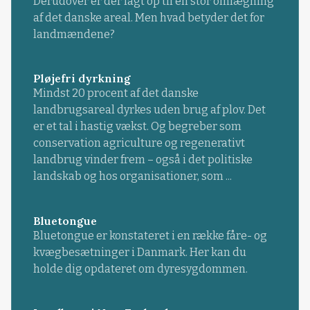
Derudover er der lagt op til en stor omlægning
af det danske areal. Men hvad betyder det for
landmændene?
Pløjefri dyrkning
Mindst 20 procent af det danske
landbrugsareal dyrkes uden brug af plov. Det
er et tal i hastig vækst. Og begreber som
conservation agriculture og regenerativt
landbrug vinder frem – også i det politiske
landskab og hos organisationer, som ...
Bluetongue
Bluetongue er konstateret i en række fåre- og
kvægbesætninger i Danmark. Her kan du
holde dig opdateret om dyresygdommen.