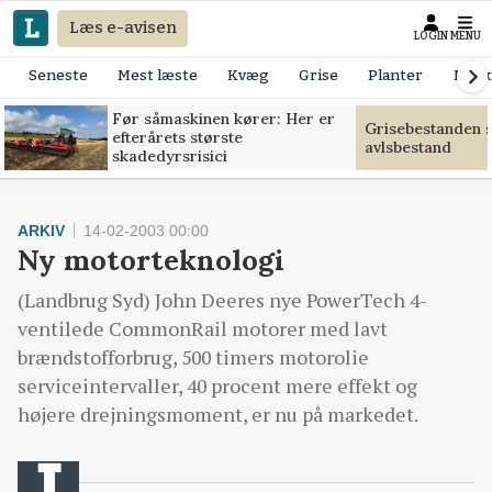
Læs e-avisen
LOGIN
MENU
Seneste
Mest læste
Kvæg
Grise
Planter
Mask
Før såmaskinen kører: Her er
Grisebestanden s
efterårets største
avlsbestand
skadedyrsrisici
ARKIV
14-02-2003 00:00
Ny motorteknologi
(Landbrug Syd) John Deeres nye PowerTech 4-
ventilede CommonRail motorer med lavt
brændstofforbrug, 500 timers motorolie
serviceintervaller, 40 procent mere effekt og
højere drejningsmoment, er nu på markedet.