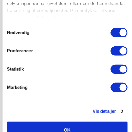
oplysninger, du har givet dem, eller som de har indsamlet
Annonce
fra din brug af deres tjenester. Du samtykker til vores
cookies, hvis du fortsætter med at anvende vores
ULVE
Landmand vågnede ved lyden af skrigende kvier:
hjemmeside.
Samtykkevalg
Ulven stod på foderbordet
Nødvendig
Loading...
Annonce
Præferencer
Statistik
Marketing
Vis detaljer
OK