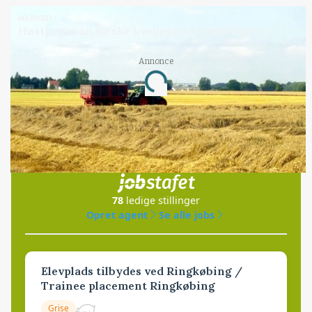
MARKED
Høstpres kan sænke hvedeprisen yderligere
Annonce
Loading...
Jobs
i samarbejde med
78
ledige stillinger
Opret agent
Se alle jobs
Elevplads tilbydes ved Ringkøbing /
Trainee placement Ringkøbing
Grise