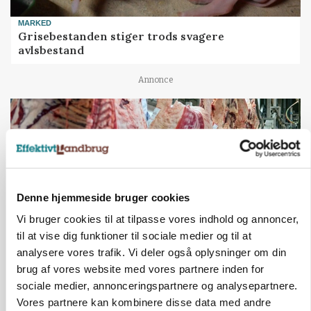
MARKED
Grisebestanden stiger trods svagere
avlsbestand
Annonce
Denne hjemmeside bruger cookies
Vi bruger cookies til at tilpasse vores indhold og annoncer,
til at vise dig funktioner til sociale medier og til at
analysere vores trafik. Vi deler også oplysninger om din
brug af vores website med vores partnere inden for
MARKED
Uændret notering: Spæde lyspunkter i fortsat
sociale medier, annonceringspartnere og analysepartnere.
presset marked for oksekød
Vores partnere kan kombinere disse data med andre