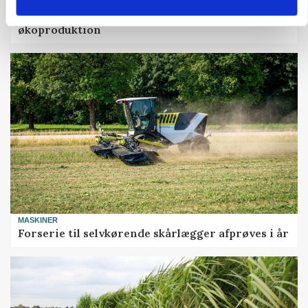
LEDER
Det er en uskik at udlægge et røgslør om
økoproduktion
MASKINER
Forserie til selvkørende skårlægger afprøves i år