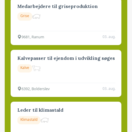
Medarbejdere til griseproduktion
Grise
9681, Ranum
03. aug.
Kalvepasser til ejendom i udvikling søges
Kalve
6392, Bolderslev
03. aug.
Leder til klimastald
Klimastald