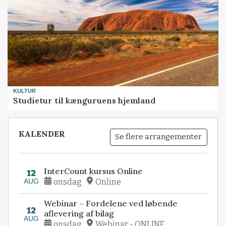
KULTUR
Studietur til kænguruens hjemland
KALENDER
Se flere arrangementer
InterCount kursus Online
12
AUG
onsdag
Online
Webinar – Fordelene ved løbende
12
aflevering af bilag
AUG
onsdag
Webinar - ONLINE