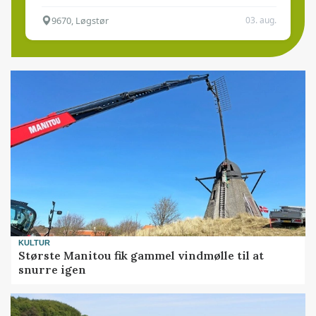
9670, Løgstør
03. aug.
KULTUR
Største Manitou fik gammel vindmølle til at
snurre igen