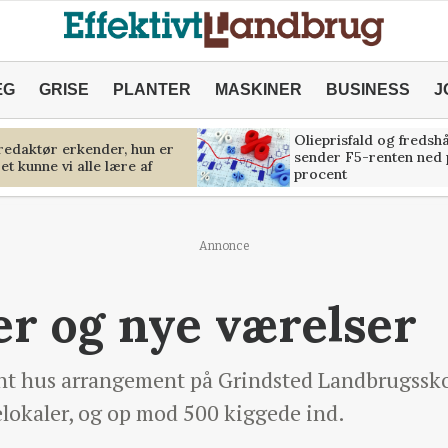
ÆG
GRISE
PLANTER
MASKINER
BUSINESS
J
Olieprisfald og fredsh
predaktør erkender, hun er
sender F5-renten ned 
et kunne vi alle lære af
procent
Annonce
er og nye værelser
nt hus arrangement på Grindsted Landbrugssk
elokaler, og op mod 500 kiggede ind.