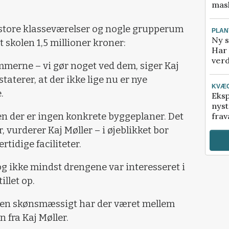
mask
to store klasseværelser og nogle grupperum
PLAN
Ny s
t skolen 1,5 millioner kroner:
Har 
verd
mmerne – vi gør noget ved dem, siger Kaj
aterer, at der ikke lige nu er nye
KVÆ
.
Eksp
nyst
men der er ingen konkrete byggeplaner. Det
frav
, vurderer Kaj Møller – i øjeblikket bor
rtidige faciliteter.
og ikke mindst drengene var interesseret i
illet op.
 men skønsmæssigt har der været mellem
 fra Kaj Møller.