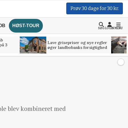
Prøv 30 dage for 30 kr.
OB
HØST-TOUR
SØG
LOGIN
MENU
åb
Lave grisepriser og nye regler
på 3
øger landbobanks forsigtighed
ole blev kombineret med