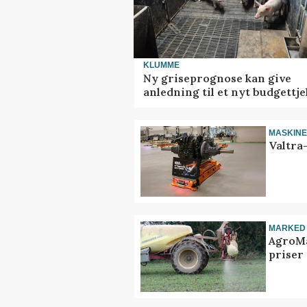
KLUMME
Ny griseprognose kan give
anledning til et nyt budgettje
MASKIN
Valtra
MARKED
AgroMa
priser