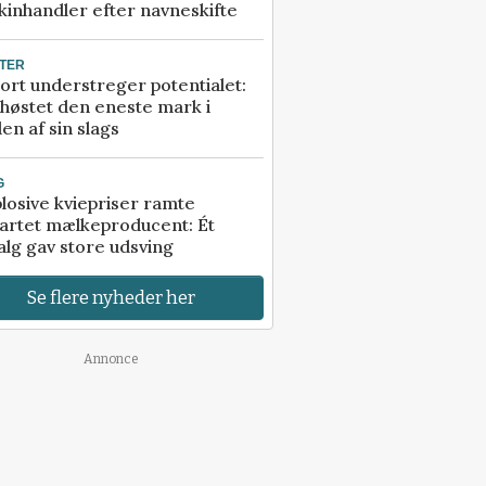
inhandler efter navneskifte
TER
ort understreger potentialet:
høstet den eneste mark i
en af sin slags
G
losive kviepriser ramte
artet mælkeproducent: Ét
alg gav store udsving
Se flere nyheder her
Annonce