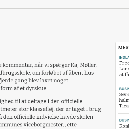
MES
INDL
Fred
 kommentar, når vi spørger Kaj Møller,
Land
dbrugsskole, om forløbet af åbent hus
at f
fjerde gang blev lavet noget
form af et dyrskue.
BUSI
Sør
halm
ghed til at deltage i den officielle
Tic
meter stor klassefløj, der er taget i brug
stå den officielle indvielse havde skolen
BUSI
Kommunes viceborgmester, Jette
Kon