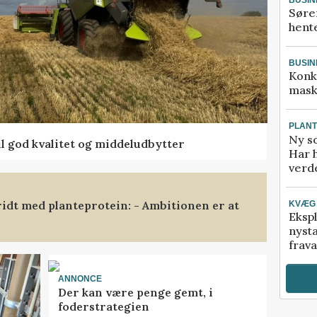
Søre
hente
BUSIN
Konk
mask
PLAN
Ny so
l god kvalitet og middeludbytter
Har 
verde
ridt med planteprotein: - Ambitionen er at
KVÆG
Ekspl
nyst
frava
ANNONCE
Der kan være penge gemt, i
foderstrategien