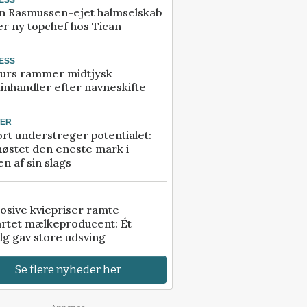
n Rasmussen-ejet halmselskab
r ny topchef hos Tican
ESS
urs rammer midtjysk
inhandler efter navneskifte
TER
rt understreger potentialet:
høstet den eneste mark i
n af sin slags
osive kviepriser ramte
artet mælkeproducent: Ét
lg gav store udsving
Se flere nyheder her