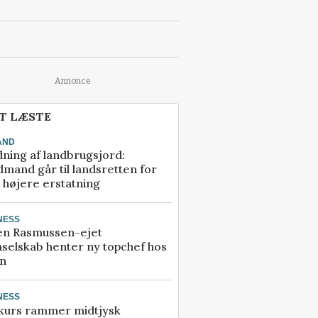
Annonce
T LÆSTE
AND
ning af landbrugsjord:
mand går til landsretten for
å højere erstatning
NESS
en Rasmussen-ejet
selskab henter ny topchef hos
an
NESS
kurs rammer midtjysk