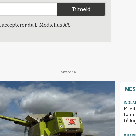
Tilmeld
t accepterer du L-Mediehus A/S
Annonce
MES
INDLA
Fred
Landm
få hø
BUSIN