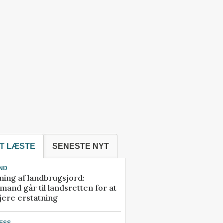
T LÆSTE
SENESTE NYT
ND
ning af landbrugsjord:
and går til landsretten for at
jere erstatning
ESS