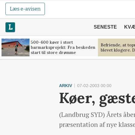
Læs e-avisen
SENESTE
KV
500-600 køer i stort
Befriende, at to
barmarksprojekt: Fra beskeden
blevet klogere. D
start til store drømme
ARKIV
07-02-2003 00:00
Køer, gæst
(Landbrug SYD) Årets åbe
præsentation af nye klass