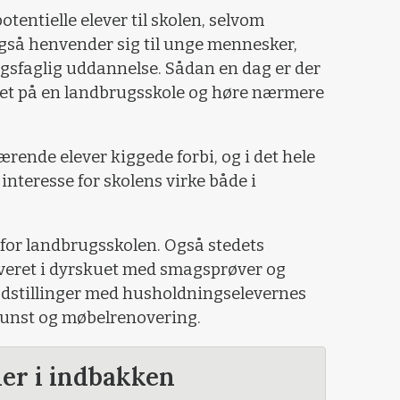
potentielle elever til skolen, selvom
gså henvender sig til unge mennesker,
ugsfaglig uddannelse. Sådan en dag er der
l livet på en landbrugsskole og høre nærmere
rende elever kiggede forbi, og i det hele
 interesse for skolens virke både i
for landbrugsskolen. Også stedets
veret i dyrskuet med smagsprøver og
stillinger med husholdningselevernes
kunst og møbelrenovering.
der i indbakken