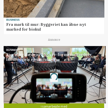
BUSINESS
Fra mark til mur: Byggeriet kan åbne nyt
marked for biokul
Annonce
BUSINESS
Ejer eller medejer? Nyt tv-format udfordrer
landbrugets ejerstruktur
Annonce
Loading...
Jobs
i samarbejde med