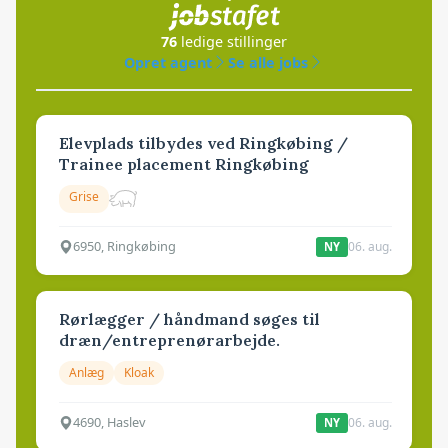
76
ledige stillinger
Opret agent
Se alle jobs
Elevplads tilbydes ved Ringkøbing /
Trainee placement Ringkøbing
Grise
6950, Ringkøbing
06. aug.
NY
Rørlægger / håndmand søges til
dræn/entreprenørarbejde.
Anlæg
Kloak
4690, Haslev
06. aug.
NY