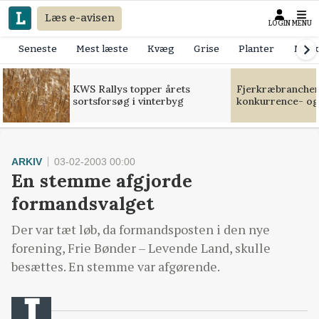
Læs e-avisen
LOGIN
MENU
Seneste
Mest læste
Kvæg
Grise
Planter
Mask
KWS Rallys topper årets
Fjerkræbranchen:
sortsforsøg i vinterbyg
konkurrence- og
ARKIV
03-02-2003 00:00
En stemme afgjorde
formandsvalget
Der var tæt løb, da formandsposten i den nye
forening, Frie Bønder – Levende Land, skulle
besættes. En stemme var afgørende.