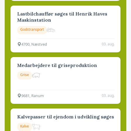
Lastbilchauffør søges til Henrik Haves
Maskinstation
Godstransport
4700, Næstved
03. aug.
Medarbejdere til griseproduktion
Grise
9681, Ranum
03. aug.
Kalvepasser til ejendom i udvikling søges
Kalve