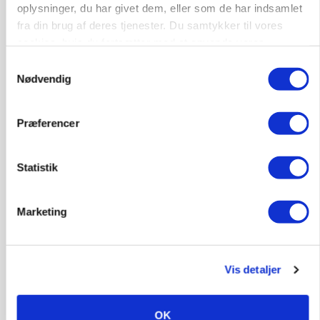
oplysninger, du har givet dem, eller som de har indsamlet
fra din brug af deres tjenester. Du samtykker til vores
cookies, hvis du fortsætter med at anvende vores
hjemmeside.
Samtykkevalg
POLITIK
Nødvendig
Folketinget behandler ny gødskningslov: Sådan
kan den ændre din bedrift fra 2027
Præferencer
Statistik
Marketing
Vis detaljer
MARKEDSFOKUS
Prisgab på 20 kroner pr. kg vokser: Polsk kylling
OK