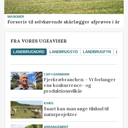
MASKINER
Forserie til selvkørende skårlægger afprøves i år
FRA VORES UGEAVISER
LANDBRUGNORD
LANDBRUGSYD
LANDBRUGFYN
LAND
CAP-I-DANMARK
Fjerkræbranchen: - Vi forlanger
ens konkurrence- og
produktionsvilkår
KVÆG
Snart kan man søge tilskud til
naturprojekter
ARRANGEMENT