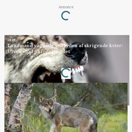
Annonce
Loading...
ULVE
Landmand vågnede ved lyden af skrigende kvier:
Ulven stod på foderbordet
Annonce
Loading...