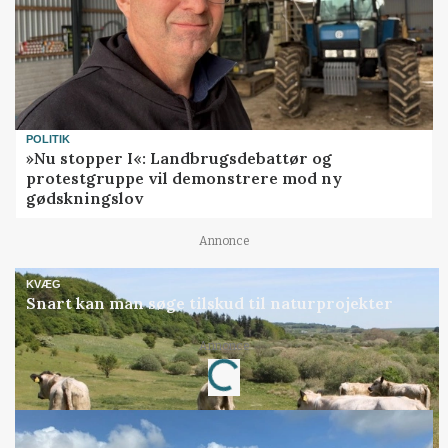
POLITIK
»Nu stopper I«: Landbrugsdebattør og
protestgruppe vil demonstrere mod ny
gødskningslov
Annonce
KVÆG
Snart kan man søge tilskud til naturprojekter
Annonce
Loading...