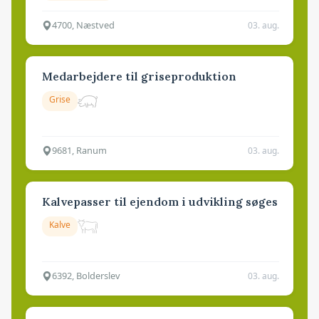
4700, Næstved
03. aug.
Medarbejdere til griseproduktion
Grise
9681, Ranum
03. aug.
Kalvepasser til ejendom i udvikling søges
Kalve
6392, Bolderslev
03. aug.