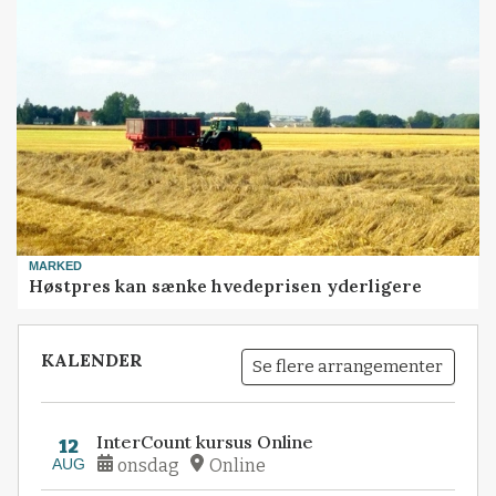
MARKED
Høstpres kan sænke hvedeprisen yderligere
KALENDER
Se flere arrangementer
InterCount kursus Online
12
AUG
onsdag
Online