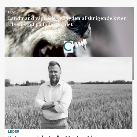
ULVE
Landmand vågnede ved lyden af skrigende kvier:
Ulven stod på foderbordet
Annonce
Loading...
LEDER