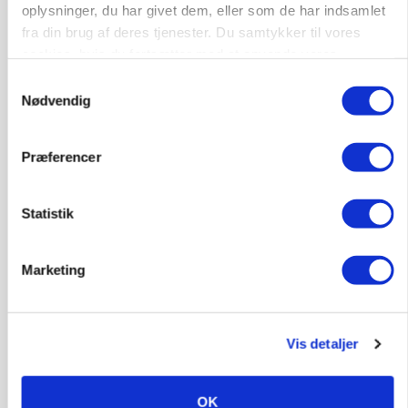
oplysninger, du har givet dem, eller som de har indsamlet
fra din brug af deres tjenester. Du samtykker til vores
cookies, hvis du fortsætter med at anvende vores
hjemmeside.
Samtykkevalg
Nødvendig
BUSINESS
Præferencer
Ejer eller medejer? Nyt tv-format udfordrer
landbrugets ejerstruktur
Statistik
Annonce
Loading...
Marketing
Vis detaljer
OK