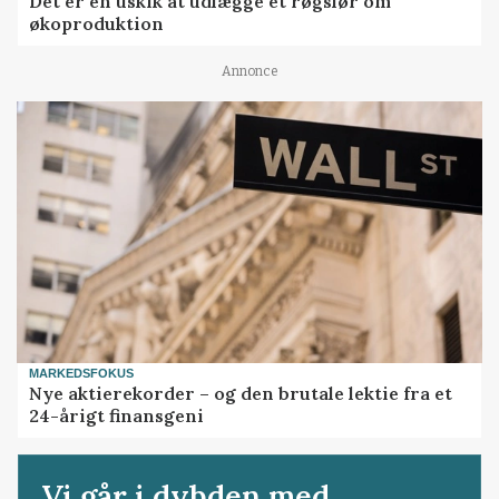
Det er en uskik at udlægge et røgslør om
økoproduktion
Annonce
MARKEDSFOKUS
Nye aktierekorder – og den brutale lektie fra et
24-årigt finansgeni
Vi går i dybden med...