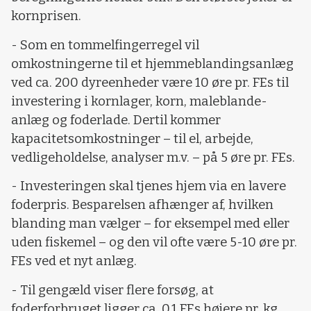
kornprisen.
- Som en tommelfingerregel vil
omkostningerne til et hjemmeblandingsanlæg
ved ca. 200 dyreenheder være 10 øre pr. FEs til
investering i kornlager, korn, maleblande-
anlæg og foderlade. Dertil kommer
kapacitetsomkostninger – til el, arbejde,
vedligeholdelse, analyser m.v. – på 5 øre pr. FEs.
- Investeringen skal tjenes hjem via en lavere
foderpris. Besparelsen afhænger af, hvilken
blanding man vælger – for eksempel med eller
uden fiskemel – og den vil ofte være 5-10 øre pr.
FEs ved et nyt anlæg.
- Til gengæld viser flere forsøg, at
foderforbruget ligger ca. 0,1 FEs højere pr. kg