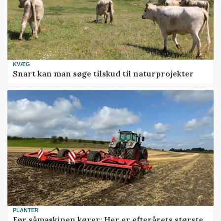
KVÆG
Snart kan man søge tilskud til naturprojekter
PLANTER
Før såmaskinen kører: Her er efterårets største