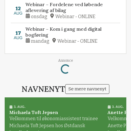
Webinar – Fordelene ved løbende
12
aflevering af bilag
AUG
onsdag
Webinar - ONLINE
Webinar – Kom i gang med digital
17
bogføring
AUG
mandag
Webinar - ONLINE
Annonce
Loading...
NAVNENYT
Se mere navnenyt
3. AUG.
3. AUG.
Michaela Toft Jepsen
Anette Pl
Velkommen til økonomiassistent trainee
Velkommen 
Michaela Toft Jepsen hos Østdansk
Anette Pl