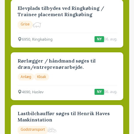
Elevplads tilbydes ved Ringkøbing /
Trainee placement Ringkøbing
Grise
6950, Ringkøbing
06. aug.
NY
Rørlægger / håndmand søges til
dræn/entreprenørarbejde.
Anlæg
Kloak
4690, Haslev
06. aug.
NY
Lastbilchauffør søges til Henrik Haves
Maskinstation
Godstransport