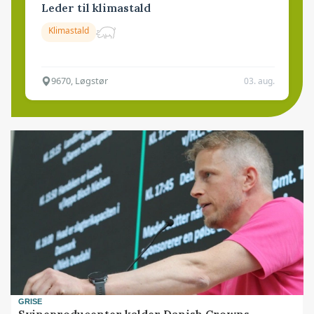
Leder til klimastald
Klimastald
9670, Løgstør
03. aug.
GRISE