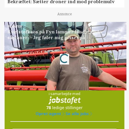
Bekræftet: Sætter droner ind mod problemulv
Annonce
PLANTER
Kvælstofkaos på Fyn lammer landmænds
såplaner: - Jeg føler mig pisset på
Annonce
Loading...
Jobs
i samarbejde med
78
ledige stillinger
Opret agent
Se alle jobs