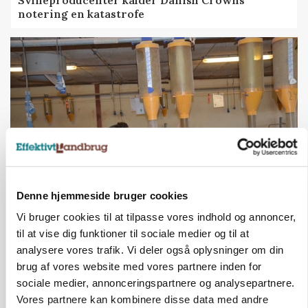
Svineproducenter kalder Danish Crowns
notering en katastrofe
Denne hjemmeside bruger cookies
GRISE
Rådgiver om DB-Tjek: Små justeringer kan give
Vi bruger cookies til at tilpasse vores indhold og annoncer,
store besparelser
til at vise dig funktioner til sociale medier og til at
analysere vores trafik. Vi deler også oplysninger om din
brug af vores website med vores partnere inden for
sociale medier, annonceringspartnere og analysepartnere.
Vores partnere kan kombinere disse data med andre