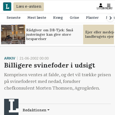
Læs e-avisen
LOGIN
MENU
Seneste
Mest læste
Kvæg
Grise
Planter
Mask
Rådgiver om DB-Tjek: Små
Ejer eller medej
justeringer kan give store
landbrugets ejer
besparelser
ARKIV
21-06-2002 00:00
Billigere svinefoder i udsigt
Kornprisen ventes at falde, og det vil trække prisen
på svinefoderet med nedad, forudser
chefkonsulent Morten Thomsen, Agrogården.
Redaktionen