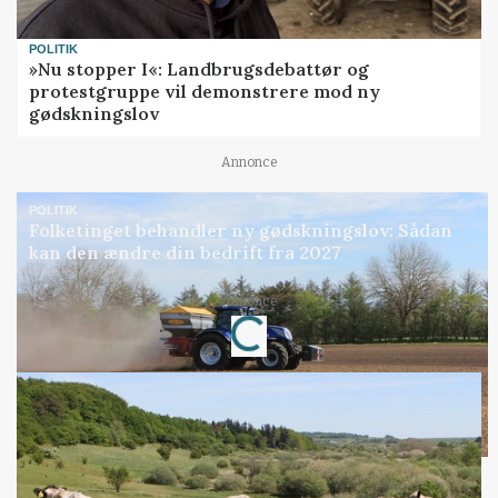
POLITIK
»Nu stopper I«: Landbrugsdebattør og
protestgruppe vil demonstrere mod ny
gødskningslov
Annonce
POLITIK
Folketinget behandler ny gødskningslov: Sådan
kan den ændre din bedrift fra 2027
Annonce
Loading...