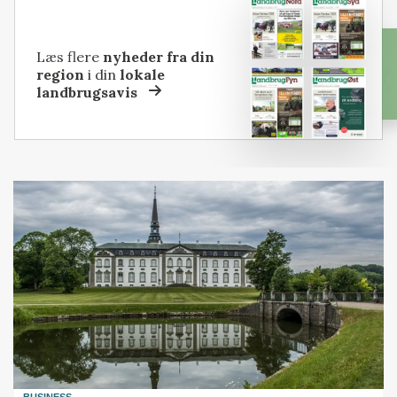
Læs flere
nyheder fra din
region
i din
lokale
landbrugsavis
BUSINESS