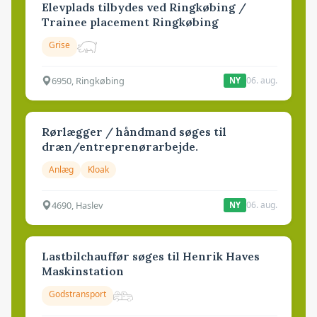
Elevplads tilbydes ved Ringkøbing /
Trainee placement Ringkøbing
Grise
6950, Ringkøbing
06. aug.
NY
Rørlægger / håndmand søges til
dræn/entreprenørarbejde.
Anlæg
Kloak
4690, Haslev
06. aug.
NY
Lastbilchauffør søges til Henrik Haves
Maskinstation
Godstransport