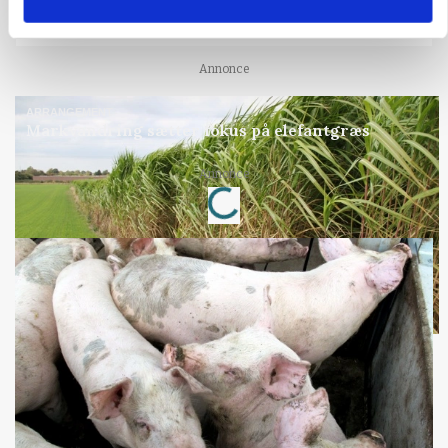
MASKINER
Forserie til selvkørende skårlægger afprøves i år
Annonce
ARRANGEMENT
Markvandring sætter fokus på elefantgræs
Loading...
Annonce