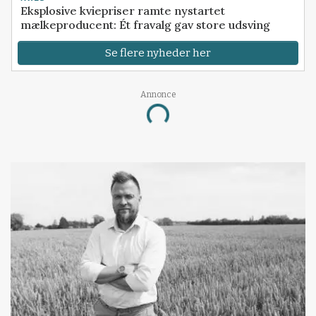
Eksplosive kviepriser ramte nystartet
mælkeproducent: Ét fravalg gav store udsving
Se flere nyheder her
Annonce
Loading...