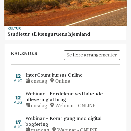
KULTUR
Studietur til kænguruens hjemland
KALENDER
Se flere arrangementer
InterCount kursus Online
12
AUG
onsdag
Online
Webinar – Fordelene ved løbende
12
aflevering af bilag
AUG
onsdag
Webinar - ONLINE
Webinar – Kom i gang med digital
17
bogføring
AUG
mandag
Webinar - ONLINE