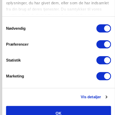
oplysninger, du har givet dem, eller som de har indsamlet
fra din brug af deres tjenester. Du samtykker til vores
cookies, hvis du fortsætter med at anvende vores
hjemmeside.
Samtykkevalg
GRISE
Nødvendig
Svineproducenter kalder Danish Crowns pris en
katastrofe
Præferencer
Annonce
Statistik
Marketing
Vis detaljer
OK