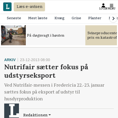
Læs e-avisen
LOGIN
MENU
Seneste
Mest læste
Kvæg
Grise
Planter
Mask
Svineproducente
På døgnvagt i høsten
pris en katastrof
ARKIV
23-12-2013 08:00
Nutrifair sætter fokus på
udstyrseksport
Ved Nutrifair-messen i Fredericia 22.-23. januar
sættes fokus på eksport af udstyr til
husdyrproduktion
Redaktionen