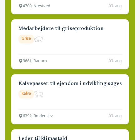
4700, Næstved
03. aug.
Medarbejdere til griseproduktion
Grise
9681, Ranum
03. aug.
Kalvepasser til ejendom i udvikling søges
Kalve
6392, Bolderslev
03. aug.
Leder til klimastald