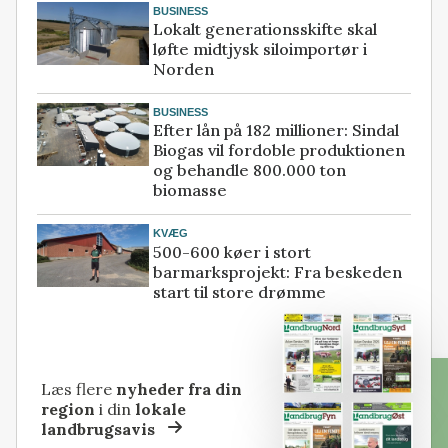
BUSINESS
Lokalt generationsskifte skal
løfte midtjysk siloimportør i
Norden
BUSINESS
Efter lån på 182 millioner: Sindal
Biogas vil fordoble produktionen
og behandle 800.000 ton
biomasse
KVÆG
500-600 køer i stort
barmarksprojekt: Fra beskeden
start til store drømme
Læs flere
nyheder fra din
region
i din
lokale
landbrugsavis