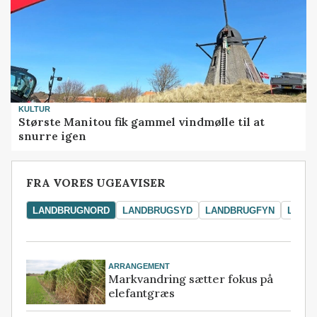
KULTUR
Største Manitou fik gammel vindmølle til at
snurre igen
FRA VORES UGEAVISER
LANDBRUGNORD
LANDBRUGSYD
LANDBRUGFYN
LAND
ARRANGEMENT
Markvandring sætter fokus på
elefantgræs