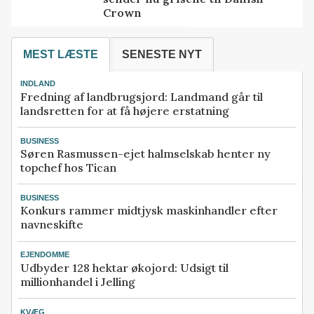
Crown
MEST LÆSTE
SENESTE NYT
INDLAND
Fredning af landbrugsjord: Landmand går til
landsretten for at få højere erstatning
BUSINESS
Søren Rasmussen-ejet halmselskab henter ny
topchef hos Tican
BUSINESS
Konkurs rammer midtjysk maskinhandler efter
navneskifte
EJENDOMME
Udbyder 128 hektar økojord: Udsigt til
millionhandel i Jelling
KVÆG