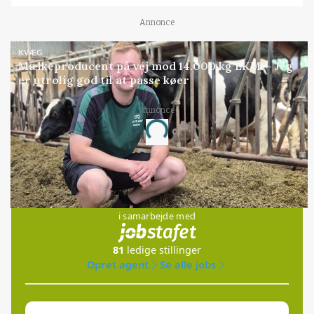
Annonce
KVÆG
Mælkeproducent på vej mod 14.000 kg EKM: - Jeg
er utrolig god til at passe køer
Annonce
Loading...
Jobs
i samarbejde med
81
ledige stillinger
Opret agent
Se alle jobs