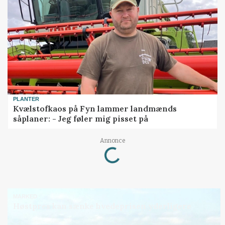
PLANTER
Kvælstofkaos på Fyn lammer landmænds
såplaner: - Jeg føler mig pisset på
Loading...
Annonce
MARKED
Høstpres kan sænke hvedeprisen yderligere