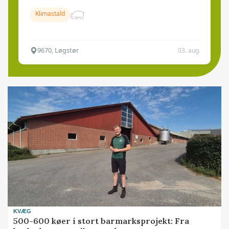
Klimastald
9670, Løgstør
03. aug.
KVÆG
500-600 køer i stort barmarksprojekt: Fra