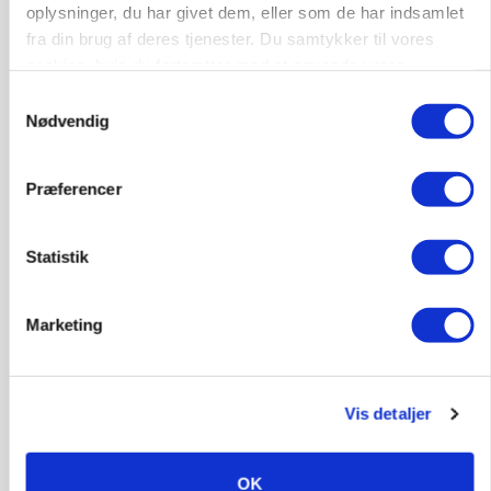
oplysninger, du har givet dem, eller som de har indsamlet
fra din brug af deres tjenester. Du samtykker til vores
cookies, hvis du fortsætter med at anvende vores
hjemmeside.
Samtykkevalg
POLITIK
Nødvendig
»Nu stopper I«: Landbrugsdebattør og
protestgruppe vil demonstrere mod ny
gødskningslov
Præferencer
Annonce
Statistik
Marketing
Vis detaljer
OK