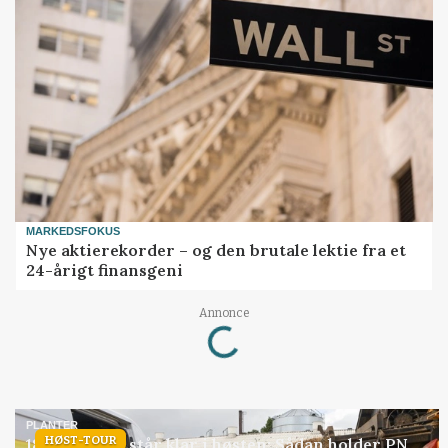
MARKEDSFOKUS
Nye aktierekorder – og den brutale lektie fra et
24-årigt finansgeni
Annonce
Loading...
PLANTER
HØST-TOUR
18 montører står klar i høsten: Sådan holder PN