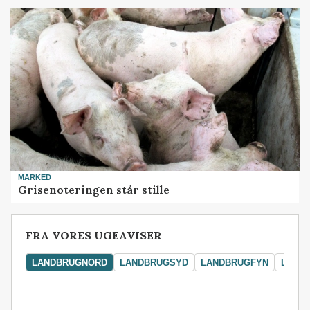
MARKED
Grisenoteringen står stille
FRA VORES UGEAVISER
LANDBRUGNORD
LANDBRUGSYD
LANDBRUGFYN
LAND