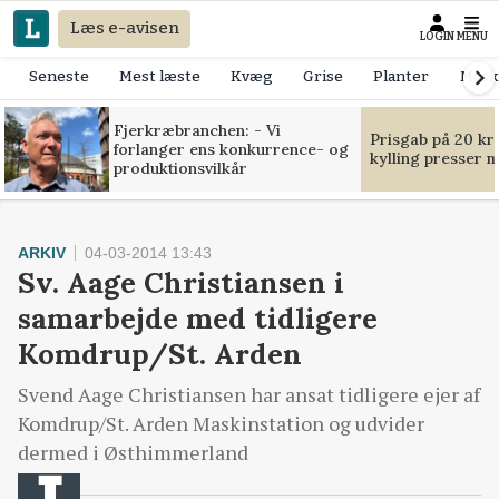
Læs e-avisen
LOGIN
MENU
Seneste
Mest læste
Kvæg
Grise
Planter
Mask
Fjerkræbranchen: - Vi
Prisgab på 20 kr
forlanger ens konkurrence- og
kylling presser 
produktionsvilkår
ARKIV
04-03-2014 13:43
Sv. Aage Christiansen i
samarbejde med tidligere
Komdrup/St. Arden
Svend Aage Christiansen har ansat tidligere ejer af
Komdrup/St. Arden Maskinstation og udvider
dermed i Østhimmerland