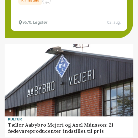
Klimastald
9670, Løgstør
03. aug.
KULTUR
Tæller Aabybro Mejeri og Axel Månsson: 21
fødevareproducenter indstillet til pris