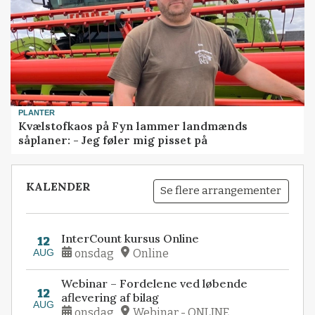
PLANTER
Kvælstofkaos på Fyn lammer landmænds
såplaner: - Jeg føler mig pisset på
KALENDER
Se flere arrangementer
InterCount kursus Online
12
AUG
onsdag
Online
Webinar – Fordelene ved løbende
12
aflevering af bilag
AUG
onsdag
Webinar - ONLINE