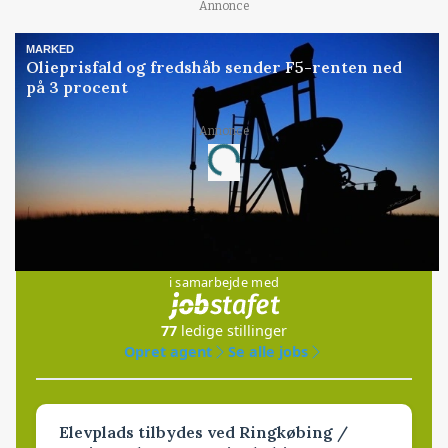
Annonce
MARKED
Olieprisfald og fredshåb sender F5-renten ned
på 3 procent
Annonce
Loading...
Jobs
i samarbejde med
77
ledige stillinger
Opret agent
Se alle jobs
Elevplads tilbydes ved Ringkøbing /