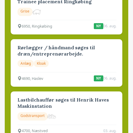
Trainee placement Ringkøbing
Grise
6950, Ringkøbing
06. aug.
NY
Rørlægger / håndmand søges til
dræn/entreprenørarbejde.
Anlæg
Kloak
4690, Haslev
06. aug.
NY
Lastbilchauffør søges til Henrik Haves
Maskinstation
Godstransport
4700, Næstved
03. aug.