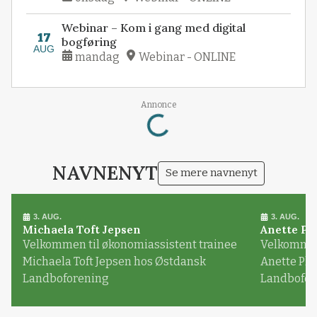
Webinar – Kom i gang med digital
17
bogføring
AUG
mandag
Webinar - ONLINE
Annonce
Loading...
NAVNENYT
Se mere navnenyt
3. AUG.
3. AUG.
Michaela Toft Jepsen
Anette Pl
Velkommen til økonomiassistent trainee
Velkommen 
Michaela Toft Jepsen hos Østdansk
Anette Pl
Landboforening
Landbofor