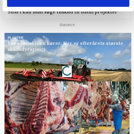
KVÆG
Snart kan man søge tilskud til naturprojekter
Annonce
PLANTER
Før såmaskinen kører: Her er efterårets største
skadedyrsrisici
Annonce
Loading...