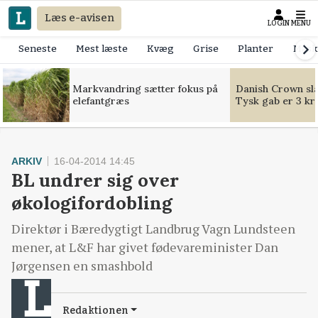
Læs e-avisen
LOGIN
MENU
Seneste
Mest læste
Kvæg
Grise
Planter
Mask
Markvandring sætter fokus på
Danish Crown slår
elefantgræs
Tysk gab er 3 kr
ARKIV
16-04-2014 14:45
BL undrer sig over
økologifordobling
Direktør i Bæredygtigt Landbrug Vagn Lundsteen
mener, at L&F har givet fødevareminister Dan
Jørgensen en smashbold
Redaktionen