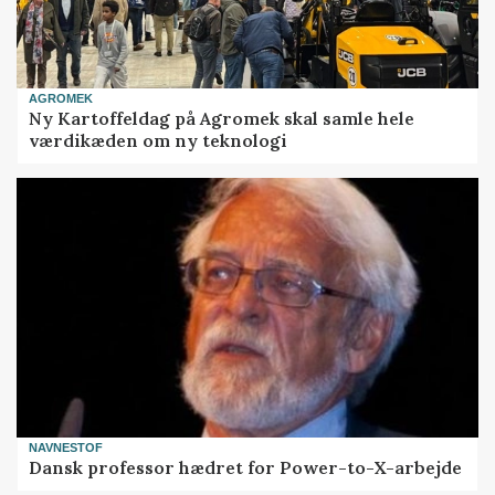
AGROMEK
Ny Kartoffeldag på Agromek skal samle hele
værdikæden om ny teknologi
NAVNESTOF
Dansk professor hædret for Power-to-X-arbejde