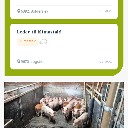
6392, Bolderslev
03. aug.
Leder til klimastald
Klimastald
9670, Løgstør
03. aug.