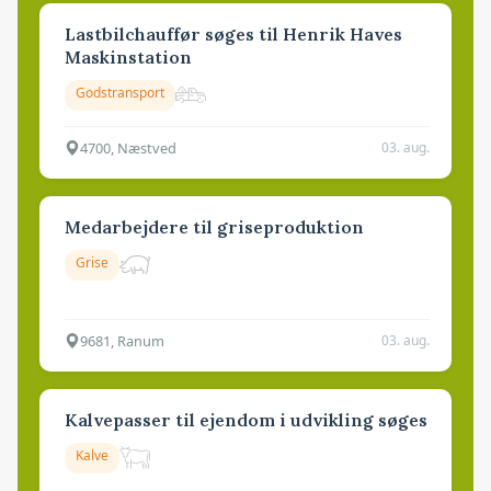
Lastbilchauffør søges til Henrik Haves
Maskinstation
Godstransport
4700, Næstved
03. aug.
Medarbejdere til griseproduktion
Grise
9681, Ranum
03. aug.
Kalvepasser til ejendom i udvikling søges
Kalve