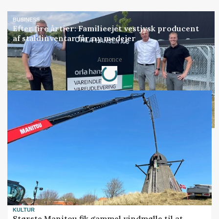
BUSINESS
Efter fire årtier: Familieejet vestjysk producent
af staldinventar får ny medejer
Loading...
Annonce
KULTUR
Største Manitou fik gammel vindmølle til at