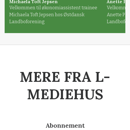
Michaela Toft Jepsen
Anette Pl
Velkommen til økonomiassistent trainee
Velkommen 
Michaela Toft Jepsen hos Østdansk
Anette Pl
Landboforening
Landbofor
MERE FRA L-
MEDIEHUS
Abonnement