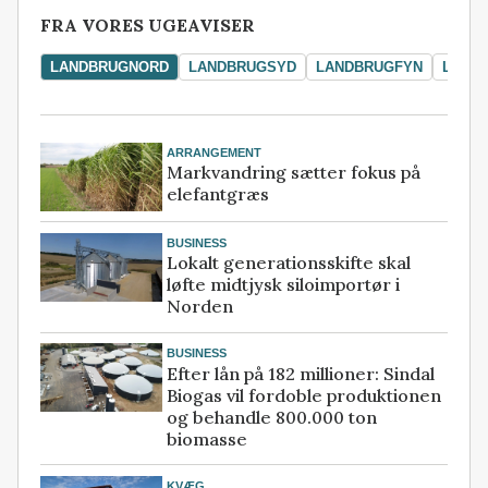
FRA VORES UGEAVISER
LANDBRUGNORD
LANDBRUGSYD
LANDBRUGFYN
LAND
ARRANGEMENT
Markvandring sætter fokus på
elefantgræs
BUSINESS
Lokalt generationsskifte skal
løfte midtjysk siloimportør i
Norden
BUSINESS
Efter lån på 182 millioner: Sindal
Biogas vil fordoble produktionen
og behandle 800.000 ton
biomasse
KVÆG