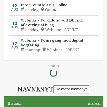
InterCount kursus Online
12
AUG
onsdag
Online
Webinar – Fordelene ved løbende
12
aflevering af bilag
AUG
onsdag
Webinar - ONLINE
Webinar – Kom i gang med digital
17
bogføring
AUG
mandag
Webinar - ONLINE
Loading...
Annonce
NAVNENYT
Se mere navnenyt
3. AUG.
3. AUG.