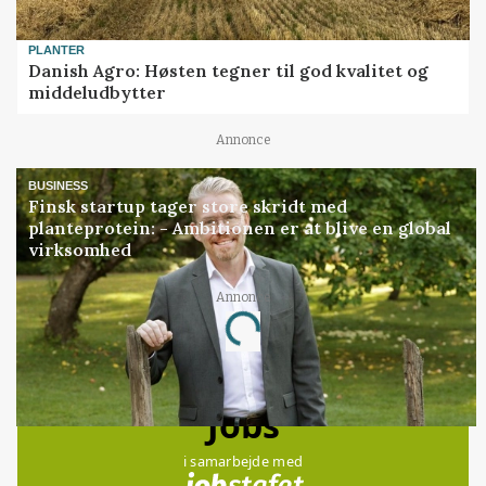
PLANTER
Danish Agro: Høsten tegner til god kvalitet og
middeludbytter
Annonce
BUSINESS
Finsk startup tager store skridt med
planteprotein: - Ambitionen er at blive en global
virksomhed
Annonce
Loading...
Jobs
i samarbejde med