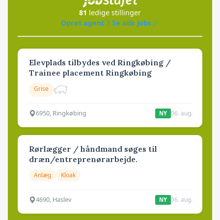
81
ledige stillinger
Opret agent
Se alle jobs
Elevplads tilbydes ved Ringkøbing /
Trainee placement Ringkøbing
Grise
6950, Ringkøbing
06. aug.
NY
Rørlægger / håndmand søges til
dræn/entreprenørarbejde.
Anlæg
Kloak
4690, Haslev
06. aug.
NY