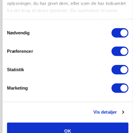
oplysninger, du har givet dem, eller som de har indsamlet
fra din brug af deres tjenester. Du samtykker til vores
cookies, hvis du fortsætter med at anvende vores
hjemmeside.
Samtykkevalg
MASKINER
Nødvendig
Krone åbner XDisc for John Deere og New
Holland
Præferencer
Annonce
MARKED
Statistik
Høstpres kan sænke hvedeprisen yderligere
Loading...
Annonce
Marketing
Vis detaljer
OK