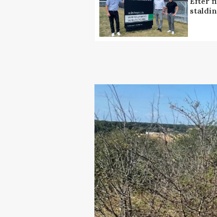
Efter f
staldi