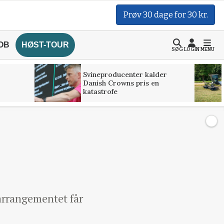
Prøv 30 dage for 30 kr.
OB
HØST-TOUR
SØG
LOGIN
MENU
Svineproducenter kalder
Danish Crowns pris en
katastrofe
arrangementet får