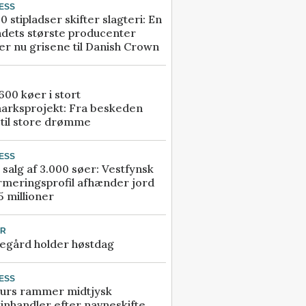
ESS
0 stipladser skifter slagteri: En
ndets største producenter
r nu grisene til Danish Crown
00 køer i stort
arksprojekt: Fra beskeden
 til store drømme
ESS
 salg af 3.000 søer: Vestfynsk
rmeringsprofil afhænder jord
5 millioner
UR
egård holder høstdag
ESS
urs rammer midtjysk
inhandler efter navneskifte