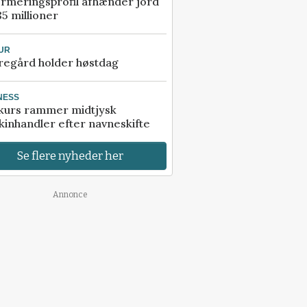
rmeringsprofil afhænder jord
85 millioner
UR
regård holder høstdag
NESS
kurs rammer midtjysk
inhandler efter navneskifte
Se flere nyheder her
Annonce