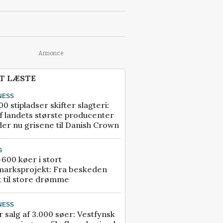
Annonce
T LÆSTE
NESS
00 stipladser skifter slagteri:
f landets største producenter
er nu grisene til Danish Crown
G
600 køer i stort
marksprojekt: Fra beskeden
t til store drømme
NESS
r salg af 3.000 søer: Vestfynsk