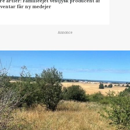
ire årtier: Familieejet vestjysk producent af
nventar får ny medejer
Annonce