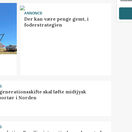
ANNONCE
Der kan være penge gemt, i
foderstrategien
S
generationsskifte skal løfte midtjysk
portør i Norden
S