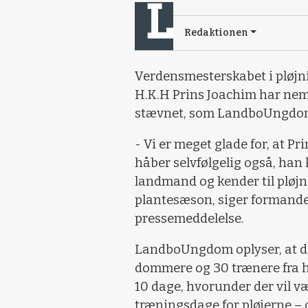
Redaktionen
Verdensmesterskabet i pløjnin
H.K.H Prins Joachim har nemli
stævnet, som LandboUngdom 
- Vi er meget glade for, at P
håber selvfølgelig også, han
landmand og kender til pløjn
plantesæson, siger formanden
pressemeddelelse.
LandboUngdom oplyser, at de
dommere og 30 trænere fra he
10 dage, hvorunder der vil væ
træningsdage for pløjerne – 