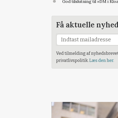
God tilslutning til »DM i Kl
Få aktuelle nyhe
Ved tilmelding af nyhedsbreve
privatlivspolitik.
Læs den her.