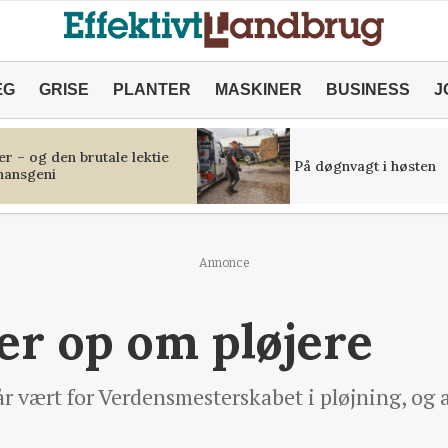
ÆG
GRISE
PLANTER
MASKINER
BUSINESS
J
r – og den brutale lektie
På døgnvagt i høsten
inansgeni
Annonce
er op om pløjere
vært for Verdensmesterskabet i pløjning, og 