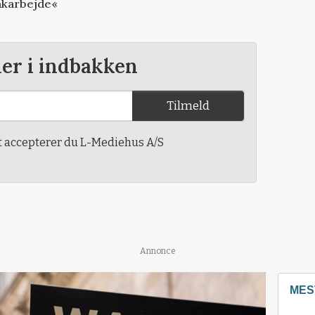
oakarbejde«
der i indbakken
Tilmeld
t accepterer du L-Mediehus A/S
Annonce
MES