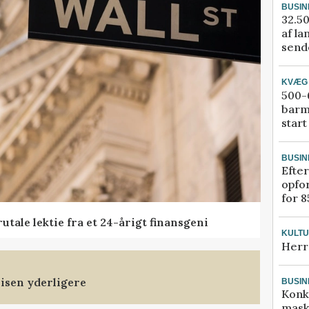
BUSIN
32.50
af la
sende
KVÆG
500-6
barm
start
BUSIN
Efter
opfo
for 8
tale lektie fra et 24-årigt finansgeni
KULT
Herr
isen yderligere
BUSIN
Konk
mask