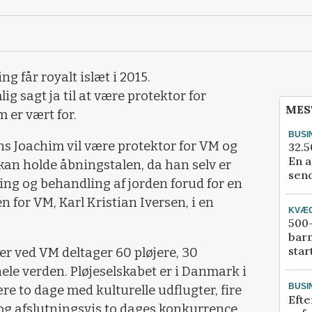
g får royalt islæt i 2015.
g sagt ja til at være protektor for
MES
er vært for.
BUSI
rins Joachim vil være protektor for VM og
32.5
En a
 kan holde åbningstalen, da han selv er
send
ing og behandling af jorden forud for en
 for VM, Karl Kristian Iversen, i en
KVÆ
500-
bar
star
r ved VM deltager 60 pløjere, 30
le verden. Pløjeselskabet er i Danmark i
BUSI
re to dage med kulturelle udflugter, fire
Efte
og afslutningsvis to dages konkurrence.