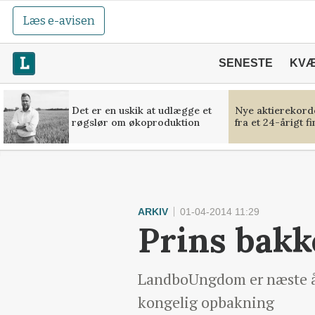
Læs e-avisen
SENESTE
KV
Det er en uskik at udlægge et
Nye aktierekorde
røgslør om økoproduktion
fra et 24-årigt f
ARKIV
01-04-2014 11:29
Prins bakk
LandboUngdom er næste år 
kongelig opbakning