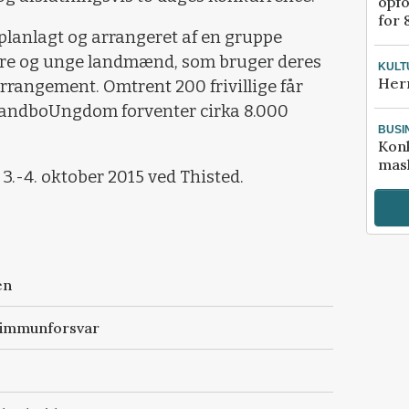
opfo
for 
planlagt og arrangeret af en gruppe
ere og unge landmænd, som bruger deres
KULT
Her
arrangement. Omtrent 200 frivillige får
LandboUngdom forventer cirka 8.000
BUSI
Kon
mask
 3.-4. oktober 2015 ved Thisted.
en
t immunforsvar