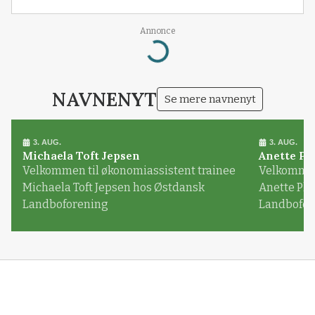
Annonce
Loading...
NAVNENYT
Se mere navnenyt
3. AUG.
3. AUG.
Michaela Toft Jepsen
Anette Pl
Velkommen til økonomiassistent trainee
Velkommen 
Michaela Toft Jepsen hos Østdansk
Anette Pl
Landboforening
Landbofor