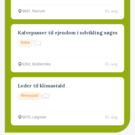
9681, Ranum
03. aug.
Kalvepasser til ejendom i udvikling søges
Kalve
6392, Bolderslev
03. aug.
Leder til klimastald
Klimastald
9670, Løgstør
03. aug.