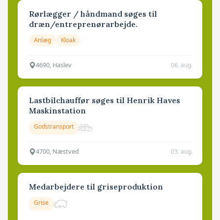
Rørlægger / håndmand søges til
dræn/entreprenørarbejde.
Anlæg
Kloak
4690, Haslev
06. aug.
Lastbilchauffør søges til Henrik Haves
Maskinstation
Godstransport
4700, Næstved
03. aug.
Medarbejdere til griseproduktion
Grise