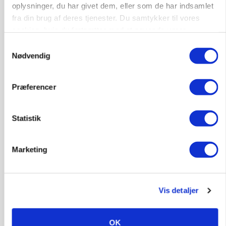
oplysninger, du har givet dem, eller som de har indsamlet
Annonce
fra din brug af deres tjenester. Du samtykker til vores
Loading...
cookies, hvis du fortsætter med at anvende vores
hjemmeside.
Samtykkevalg
Nødvendig
Præferencer
Statistik
Marketing
BUSINESS
Fra mark til mur: Byggeriet kan åbne nyt
marked for biokul
Vis detaljer
OK