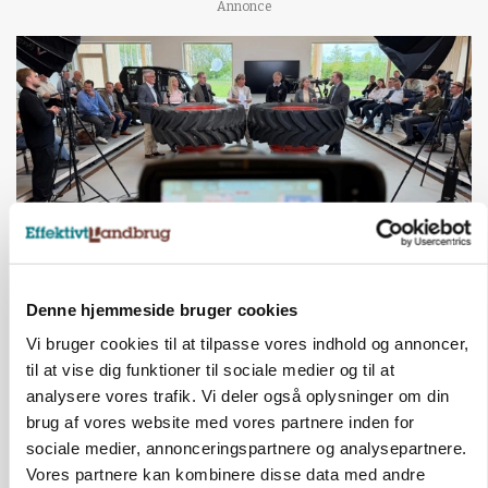
Annonce
BUSINESS
Denne hjemmeside bruger cookies
Ejer eller medejer? Nyt tv-format udfordrer
landbrugets ejerstruktur
Vi bruger cookies til at tilpasse vores indhold og annoncer,
til at vise dig funktioner til sociale medier og til at
Annonce
analysere vores trafik. Vi deler også oplysninger om din
brug af vores website med vores partnere inden for
MARKED
sociale medier, annonceringspartnere og analysepartnere.
Russisk mælkepris dykker 23 procent
Vores partnere kan kombinere disse data med andre