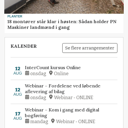
PLANTER
18 montører står klar i høsten: Sådan holder PN
Maskiner landmænd i gang
KALENDER
Se flere arrangementer
InterCount kursus Online
12
AUG
onsdag
Online
Webinar – Fordelene ved løbende
12
aflevering af bilag
AUG
onsdag
Webinar - ONLINE
Webinar – Kom i gang med digital
17
bogføring
AUG
mandag
Webinar - ONLINE