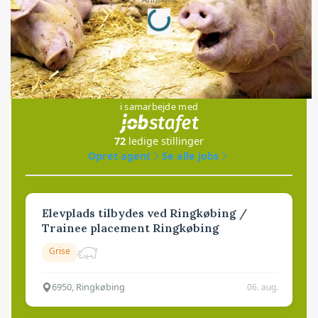
Loading...
Jobs
i samarbejde med
72
ledige stillinger
Opret agent
Se alle jobs
Elevplads tilbydes ved Ringkøbing /
Trainee placement Ringkøbing
Grise
6950, Ringkøbing
06. aug.