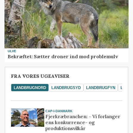
ULVE
Bekræftet: Sætter droner ind mod problemulv
FRA VORES UGEAVISER
LANDBRUGNORD
LANDBRUGSYD
LANDBRUGFYN
LAND
CAP-I-DANMARK
Fjerkræbranchen: - Vi forlanger
ens konkurrence- og
produktionsvilkår