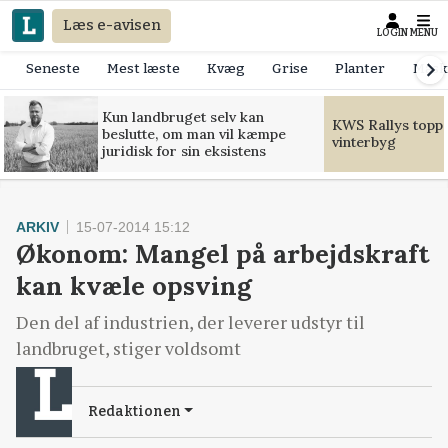
Læs e-avisen
LOGIN
MENU
Seneste
Mest læste
Kvæg
Grise
Planter
Mask
Kun landbruget selv kan
KWS Rallys toppe
beslutte, om man vil kæmpe
vinterbyg
juridisk for sin eksistens
ARKIV
15-07-2014 15:12
Økonom: Mangel på arbejdskraft
kan kvæle opsving
Den del af industrien, der leverer udstyr til
landbruget, stiger voldsomt
Redaktionen