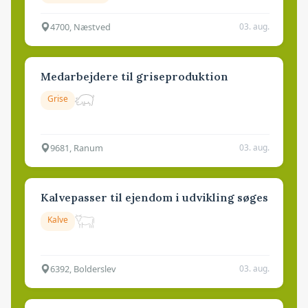
4700, Næstved
03. aug.
Medarbejdere til griseproduktion
Grise
9681, Ranum
03. aug.
Kalvepasser til ejendom i udvikling søges
Kalve
6392, Bolderslev
03. aug.