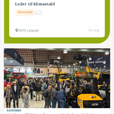
Leder til klimastald
Klimastald
9670, Løgstør
03. aug.
AGROMEK