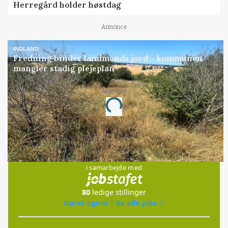
Herregård holder høstdag
Annonce
INDLAND
Fredning binder landmands jord – kommunen
mangler stadig plejeplan
Annonce
Loading...
Jobs
i samarbejde med
80
ledige stillinger
Opret agent
Se alle jobs