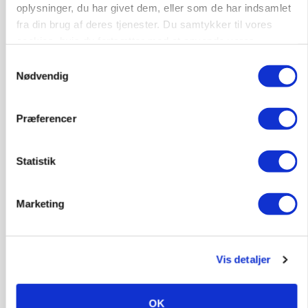
oplysninger, du har givet dem, eller som de har indsamlet
MASKINER
fra din brug af deres tjenester. Du samtykker til vores
Forserie til selvkørende skårlægger afprøves i år
cookies, hvis du fortsætter med at anvende vores
hjemmeside.
Samtykkevalg
Annonce
Nødvendig
ARRANGEMENT
Markvandring sætter fokus på elefantgræs
Præferencer
Loading...
Annonce
Statistik
Marketing
Vis detaljer
OK