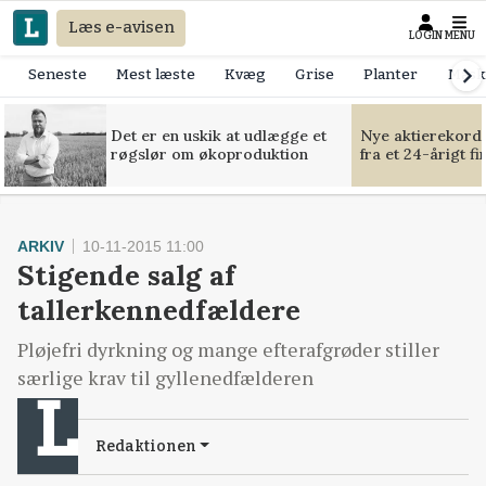
Læs e-avisen
LOGIN
MENU
Seneste
Mest læste
Kvæg
Grise
Planter
Mask
Det er en uskik at udlægge et
Nye aktierekorde
røgslør om økoproduktion
fra et 24-årigt f
ARKIV
10-11-2015 11:00
Stigende salg af
tallerkennedfældere
Pløjefri dyrkning og mange efterafgrøder stiller
særlige krav til gyllenedfælderen
Redaktionen