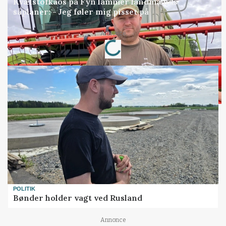
Kvælstofkaos på Fyn lammer landmænds
såplaner: - Jeg føler mig pisset på
Loading...
Annonce
POLITIK
Bønder holder vagt ved Rusland
Annonce