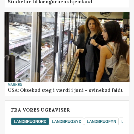
Studietur til kænguruens hjemland
MARKED
USA: Oksekød steg i værdi i juni – svinekød faldt
FRA VORES UGEAVISER
LANDBRUGNORD
LANDBRUGSYD
LANDBRUGFYN
LAND