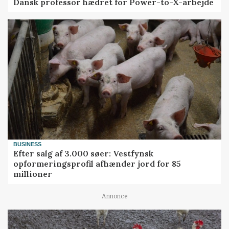
Dansk professor hædret for Power-to-X-arbejde
BUSINESS
Efter salg af 3.000 søer: Vestfynsk
opformeringsprofil afhænder jord for 85
millioner
Annonce