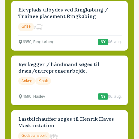
Elevplads tilbydes ved Ringkøbing /
Trainee placement Ringkøbing
Grise
6950, Ringkøbing
06. aug.
NY
Rørlægger / håndmand søges til
dræn/entreprenørarbejde.
Anlæg
Kloak
4690, Haslev
06. aug.
NY
Lastbilchauffør søges til Henrik Haves
Maskinstation
Godstransport