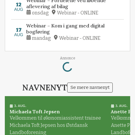
Webinar – Fordelene ved løbende
12
aflevering af bilag
AUG
onsdag
Webinar - ONLINE
Webinar – Kom i gang med digital
17
bogføring
AUG
mandag
Webinar - ONLINE
Loading...
Annonce
NAVNENYT
Se mere navnenyt
3. AUG.
3. AUG.
Michaela Toft Jepsen
Anette Pl
Velkommen til økonomiassistent trainee
Velkommen 
Michaela Toft Jepsen hos Østdansk
Anette Pl
Landboforening
Landbofor