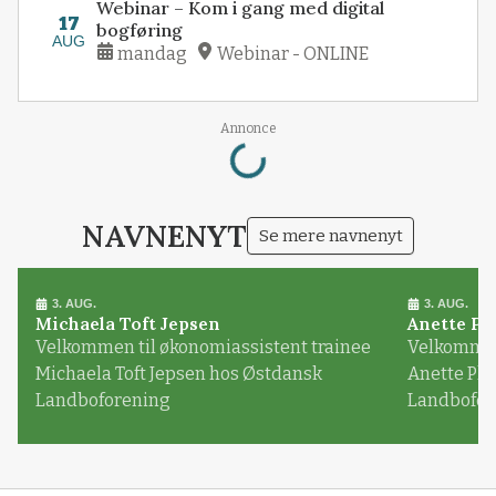
Webinar – Kom i gang med digital
17
bogføring
AUG
mandag
Webinar - ONLINE
Loading...
Annonce
NAVNENYT
Se mere navnenyt
3. AUG.
3. AUG.
Michaela Toft Jepsen
Anette Pl
Velkommen til økonomiassistent trainee
Velkommen 
Michaela Toft Jepsen hos Østdansk
Anette Pl
Landboforening
Landbofor