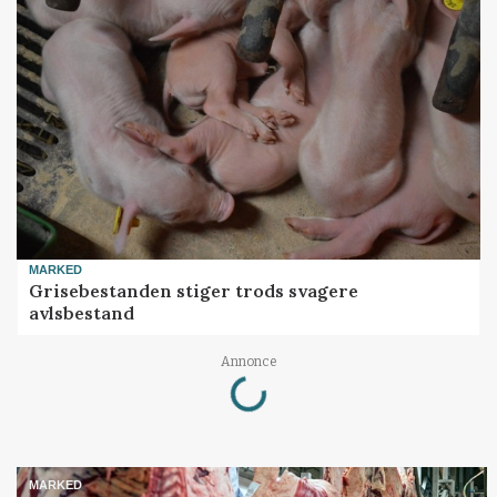
MARKED
Grisebestanden stiger trods svagere
avlsbestand
Loading...
Annonce
MARKED