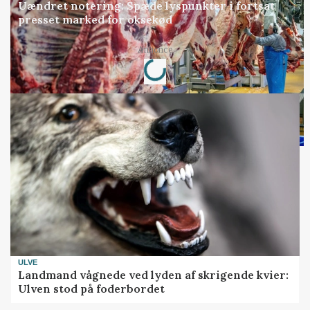
Uændret notering: Spæde lyspunkter i fortsat
presset marked for oksekød
Loading...
Annonce
ULVE
Landmand vågnede ved lyden af skrigende kvier:
Ulven stod på foderbordet