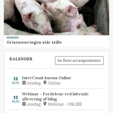
MARKED
Grisenoteringen står stille
KALENDER
Se flere arrangementer
InterCount kursus Online
12
AUG
onsdag
Online
Webinar – Fordelene ved løbende
12
aflevering af bilag
AUG
onsdag
Webinar - ONLINE