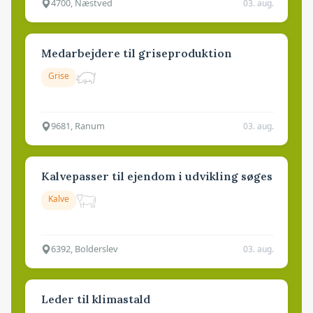
4700, Næstved
03. aug.
Medarbejdere til griseproduktion
Grise
9681, Ranum
03. aug.
Kalvepasser til ejendom i udvikling søges
Kalve
6392, Bolderslev
03. aug.
Leder til klimastald