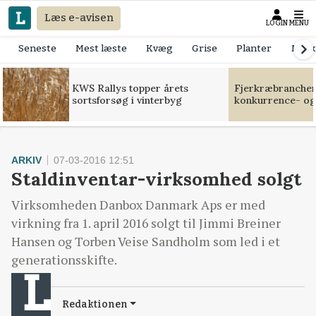
Læs e-avisen
LOGIN
MENU
Seneste
Mest læste
Kvæg
Grise
Planter
Mask
KWS Rallys topper årets
Fjerkræbranchen:
sortsforsøg i vinterbyg
konkurrence- og
ARKIV
07-03-2016 12:51
Staldinventar-virksomhed solgt
Virksomheden Danbox Danmark Aps er med
virkning fra 1. april 2016 solgt til Jimmi Breiner
Hansen og Torben Veise Sandholm som led i et
generationsskifte.
Redaktionen