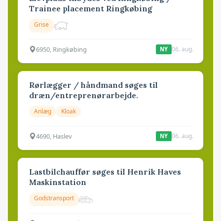
Trainee placement Ringkøbing
Grise
6950, Ringkøbing
06. aug.
NY
Rørlægger / håndmand søges til
dræn/entreprenørarbejde.
Anlæg
Kloak
4690, Haslev
06. aug.
NY
Lastbilchauffør søges til Henrik Haves
Maskinstation
Godstransport