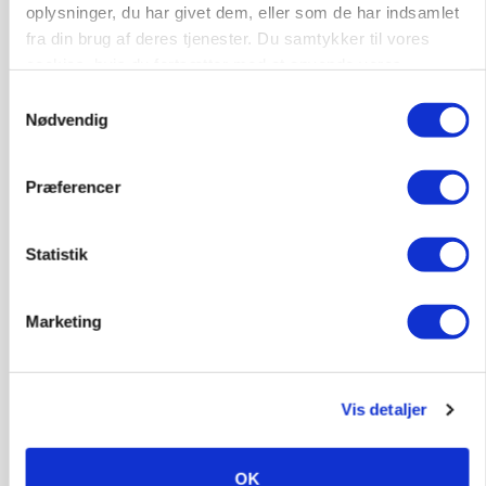
»Nu stopper I«: Landbrugsdebattør og
oplysninger, du har givet dem, eller som de har indsamlet
protestgruppe vil demonstrere mod ny
fra din brug af deres tjenester. Du samtykker til vores
gødskningslov
cookies, hvis du fortsætter med at anvende vores
hjemmeside.
Samtykkevalg
Annonce
Nødvendig
POLITIK
Folketinget behandler ny gødskningslov: Sådan
Præferencer
kan den ændre din bedrift fra 2027
Loading...
Annonce
Statistik
Marketing
Vis detaljer
OK