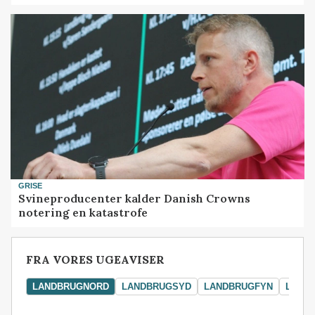
GRISE
Svineproducenter kalder Danish Crowns
notering en katastrofe
FRA VORES UGEAVISER
LANDBRUGNORD
LANDBRUGSYD
LANDBRUGFYN
LAND