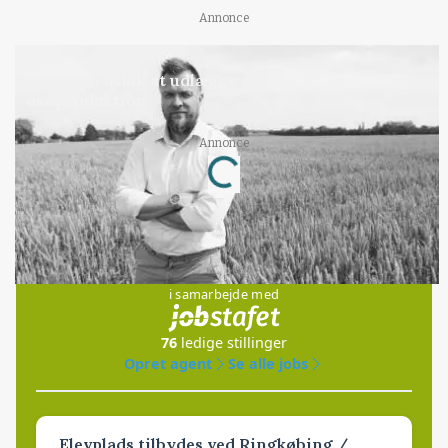
Annonce
LEDER
Det er en uskik at udlægge et røgslør om
økoproduktion
Loading...
Annonce
Jobs
i samarbejde med
76
ledige stillinger
Opret agent
Se alle jobs
Elevplads tilbydes ved Ringkøbing /