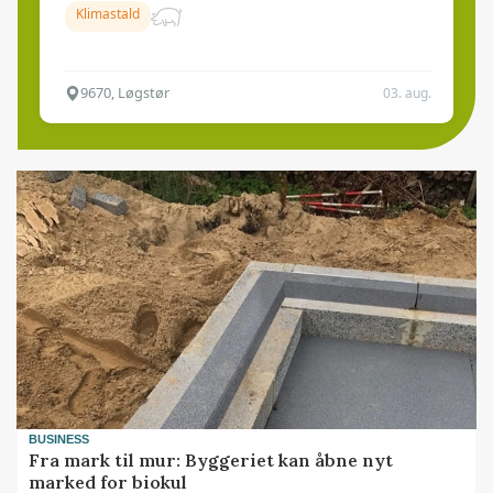
Klimastald
9670, Løgstør
03. aug.
BUSINESS
Fra mark til mur: Byggeriet kan åbne nyt
marked for biokul