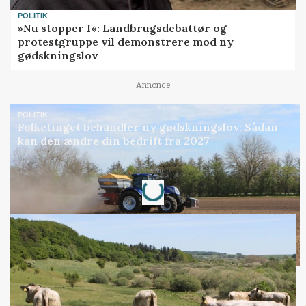
POLITIK
»Nu stopper I«: Landbrugsdebattør og
protestgruppe vil demonstrere mod ny
gødskningslov
Annonce
POLITIK
Folketinget behandler ny gødskningslov: Sådan
kan den ændre din bedrift fra 2027
Loading...
Annonce