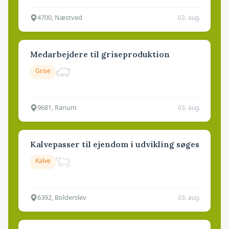
4700, Næstved
03. aug.
Medarbejdere til griseproduktion
Grise
9681, Ranum
03. aug.
Kalvepasser til ejendom i udvikling søges
Kalve
6392, Bolderslev
03. aug.