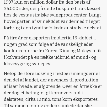
1997 kun en million dollar fra den basis af
36.000 søer, der på dette tidspunkt trak læsset
hos de vestaustralske svineproducenter. Langt
hovedparten af svinekødet var dermed til eget
forbrug i den tyndtbefolkede australske delstat.
På fire år er eksporten imidlertid 16-doblet, i
nogen grad som følge af de vanskeligheder,
konkurrenterne fra Korea, Kina og Malaysia fik
i kølvandet på en række udbrud af mund- og
klovesyge og svinepest.
Netop de store udsving i nedbørsmængderne i
den del af landet, der anvendes til produktion
af især hvede, er afgørende. Over en årrække er
der dog et betragteligt kornoverskud i
delstaten, cirka 12 mio. tons korn eksporteres.
Til sammenligning er den samlede danske