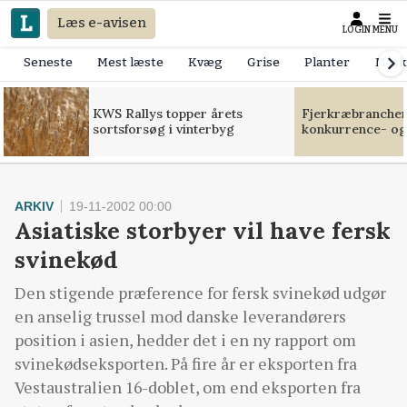
Læs e-avisen
LOGIN
MENU
Seneste
Mest læste
Kvæg
Grise
Planter
Mask
KWS Rallys topper årets
Fjerkræbranchen:
sortsforsøg i vinterbyg
konkurrence- og
ARKIV
19-11-2002 00:00
Asiatiske storbyer vil have fersk
svinekød
Den stigende præference for fersk svinekød udgør
en anselig trussel mod danske leverandørers
position i asien, hedder det i en ny rapport om
svinekødseksporten. På fire år er eksporten fra
Vestaustralien 16-doblet, om end eksporten fra