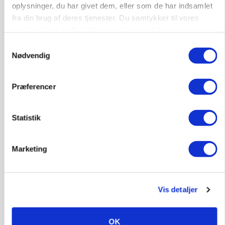
oplysninger, du har givet dem, eller som de har indsamlet
fra din brug af deres tjenester. Du samtykker til vores
cookies, hvis du fortsætter med at anvende vores
hjemmeside.
Samtykkevalg
Nødvendig
GRISE
Præferencer
Rådgiver om DB-Tjek: Små justeringer kan give
store besparelser
Statistik
Loading...
Annonce
Marketing
Vis detaljer
OK