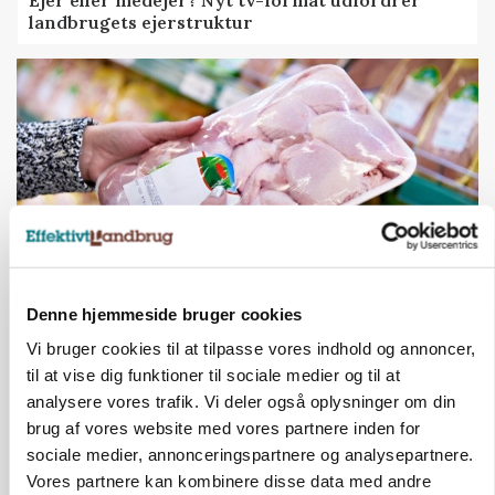
landbrugets ejerstruktur
Denne hjemmeside bruger cookies
MARKEDSFOKUS
Prisgab på 20 kroner pr. kg vokser: Polsk kylling
Vi bruger cookies til at tilpasse vores indhold og annoncer,
presser markedet
til at vise dig funktioner til sociale medier og til at
analysere vores trafik. Vi deler også oplysninger om din
brug af vores website med vores partnere inden for
sociale medier, annonceringspartnere og analysepartnere.
Vores partnere kan kombinere disse data med andre