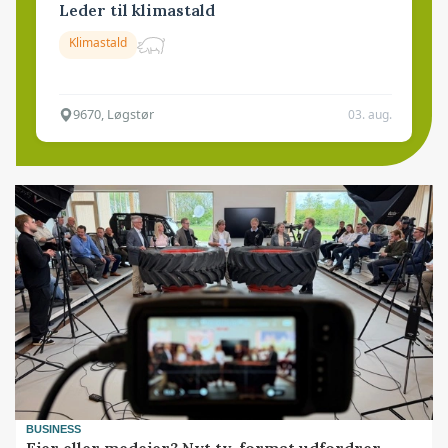
Leder til klimastald
Klimastald
9670, Løgstør
03. aug.
BUSINESS
Ejer eller medejer? Nyt tv-format udfordrer