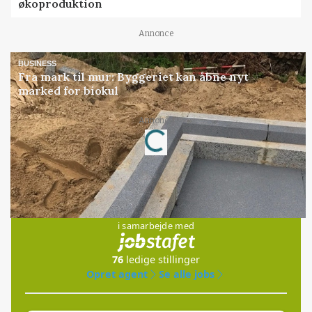
økoproduktion
Annonce
BUSINESS
Fra mark til mur: Byggeriet kan åbne nyt
marked for biokul
Loading...
Annonce
Jobs
i samarbejde med
76
ledige stillinger
Opret agent
Se alle jobs