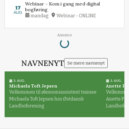
Webinar – Kom i gang med digital
17
bogføring
AUG
mandag
Webinar - ONLINE
Loading...
Annonce
NAVNENYT
Se mere navnenyt
3. AUG.
3. AUG.
Michaela Toft Jepsen
Anette Pl
Velkommen til økonomiassistent trainee
Velkommen 
Michaela Toft Jepsen hos Østdansk
Anette Pl
Landboforening
Landbofor