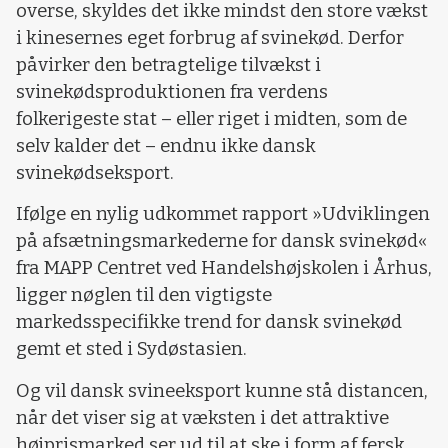
overse, skyldes det ikke mindst den store vækst
i kinesernes eget forbrug af svinekød. Derfor
påvirker den betragtelige tilvækst i
svinekødsproduktionen fra verdens
folkerigeste stat – eller riget i midten, som de
selv kalder det – endnu ikke dansk
svinekødseksport.
Ifølge en nylig udkommet rapport »Udviklingen
på afsætningsmarkederne for dansk svinekød«
fra MAPP Centret ved Handelshøjskolen i Århus,
ligger nøglen til den vigtigste
markedsspecifikke trend for dansk svinekød
gemt et sted i Sydøstasien.
Og vil dansk svineeksport kunne stå distancen,
når det viser sig at væksten i det attraktive
højprismarked ser ud til at ske i form af fersk