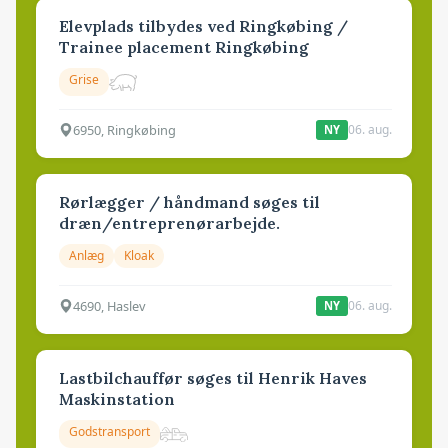
Elevplads tilbydes ved Ringkøbing /
Trainee placement Ringkøbing
Grise
6950, Ringkøbing
06. aug.
NY
Rørlægger / håndmand søges til
dræn/entreprenørarbejde.
Anlæg
Kloak
4690, Haslev
06. aug.
NY
Lastbilchauffør søges til Henrik Haves
Maskinstation
Godstransport