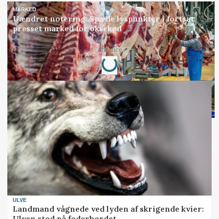
MARKED
Uændret notering: Spæde lyspunkter i fortsat
presset marked for oksekød
Loading...
Annonce
ULVE
Landmand vågnede ved lyden af skrigende kvier:
Ulven stod på foderbordet