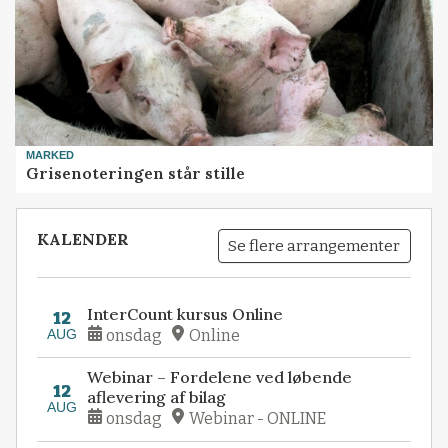
MARKED
Grisenoteringen står stille
KALENDER
Se flere arrangementer
InterCount kursus Online
12
AUG
onsdag
Online
Webinar – Fordelene ved løbende
12
aflevering af bilag
AUG
onsdag
Webinar - ONLINE