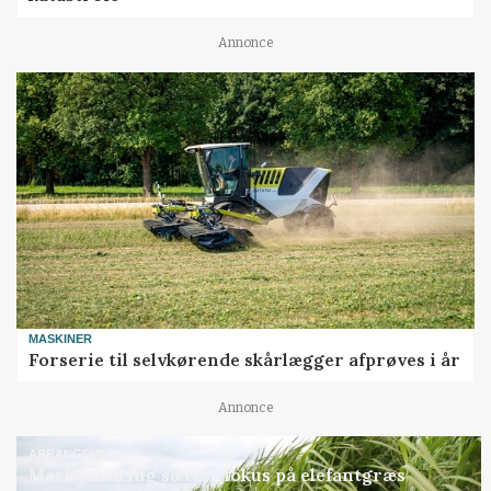
Annonce
MASKINER
Forserie til selvkørende skårlægger afprøves i år
Annonce
ARRANGEMENT
Markvandring sætter fokus på elefantgræs