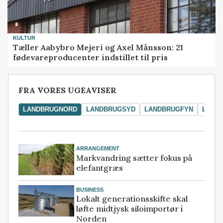
KULTUR
Tæller Aabybro Mejeri og Axel Månsson: 21
fødevareproducenter indstillet til pris
FRA VORES UGEAVISER
LANDBRUGNORD
LANDBRUGSYD
LANDBRUGFYN
LAND
ARRANGEMENT
Markvandring sætter fokus på
elefantgræs
BUSINESS
Lokalt generationsskifte skal
løfte midtjysk siloimportør i
Norden