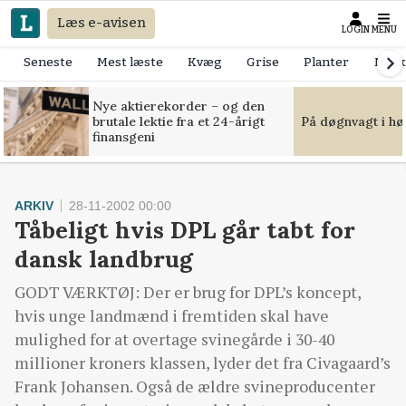
Læs e-avisen
LOGIN
MENU
Seneste
Mest læste
Kvæg
Grise
Planter
Mask
Nye aktierekorder – og den
brutale lektie fra et 24-årigt
På døgnvagt i hø
finansgeni
ARKIV
28-11-2002 00:00
Tåbeligt hvis DPL går tabt for
dansk landbrug
GODT VÆRKTØJ: Der er brug for DPL’s koncept,
hvis unge landmænd i fremtiden skal have
mulighed for at overtage svinegårde i 30-40
millioner kroners klassen, lyder det fra Civagaard’s
Frank Johansen. Også de ældre svineproducenter