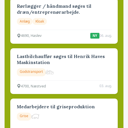
Rørlægger / håndmand søges til
dræn/entreprenørarbejde.
Anlæg
Kloak
4690, Haslev
06. aug.
NY
Lastbilchauffør søges til Henrik Haves
Maskinstation
Godstransport
4700, Næstved
03. aug.
Medarbejdere til griseproduktion
Grise