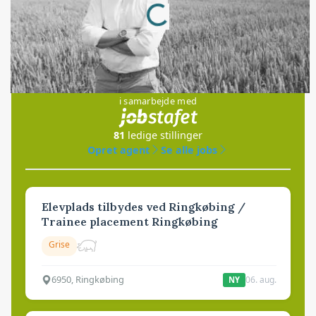
Loading...
Jobs
i samarbejde med
81
ledige stillinger
Opret agent
Se alle jobs
Elevplads tilbydes ved Ringkøbing /
Trainee placement Ringkøbing
Grise
6950, Ringkøbing
06. aug.
NY