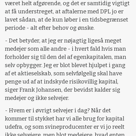
været helt afgørende, og det er samtidig vigtigt
at få understreget, at aftalerne med DPL jo er
lavet sådan, at de kun løber i en tidsbegrænset
periode - alt efter behov og ønske.
- Det betyder, at jeg er nøjagtig ligeså meget
medejer som alle andre - i hvert fald hvis man
forholder sig til den del af egenkapitalen, man
selv opbygger. Jeg er blot blevet hjulpet i gang
af et aktieselskab, som selvfølgelig skal have
penge ud af at indskyde risikovillig kapital,
siger Frank Johansen, der bevidst kalder sig
medejer og ikke selvejer.
- Hvem er i øvrigt selvejer i dag? Når det
kommer til stykket har vi alle brug for kapital
udefra, og som svineproducenter er vi jo reelt
ikke selvejere, men blot medejere, hvad enten