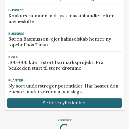
BUSINESS
Konkurs rammer midtjysk maskinhandler efter
navneskifte
BUSINESS
Søren Rasmussen-ejet halmselskab henter ny
topchef hos Tican
KVÆG
500-600 køer i stort barmarksprojekt: Fra
beskeden start til store drømme
PLANTER
Ny sort understreger potentialet: Har høstet den
eneste mark i verden af sin slags
Se flere nyheder her
Loading...
Annonce