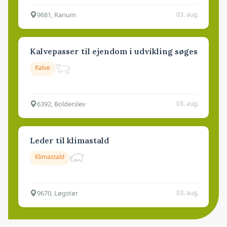
9681, Ranum
03. aug.
Kalvepasser til ejendom i udvikling søges
Kalve
6392, Bolderslev
03. aug.
Leder til klimastald
Klimastald
9670, Løgstør
03. aug.