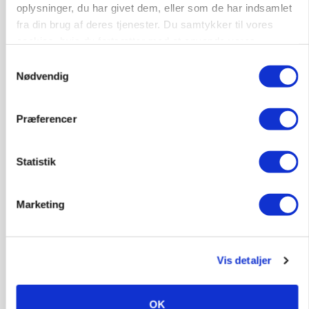
oplysninger, du har givet dem, eller som de har indsamlet
fra din brug af deres tjenester. Du samtykker til vores
cookies, hvis du fortsætter med at anvende vores
hjemmeside.
Samtykkevalg
Nødvendig
MARKEDSFOKUS
Nye aktierekorder – og den brutale lektie fra et
Præferencer
24-årigt finansgeni
Statistik
HØST-TOUR
Marketing
Vis detaljer
OK