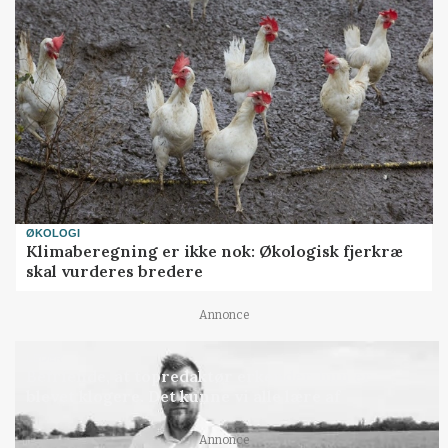
ØKOLOGI
Klimaberegning er ikke nok: Økologisk fjerkræ
skal vurderes bredere
Annonce
LEDER
Befriende, at topredaktør erkender, hun er
blevet klogere. Det kunne vi alle lære af
Annonce