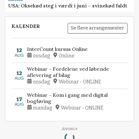
USA: Oksekød steg i værdi i juni – svinekød faldt
KALENDER
Se flere arrangementer
InterCount kursus Online
12
AUG
onsdag
Online
Webinar – Fordelene ved løbende
12
aflevering af bilag
AUG
onsdag
Webinar - ONLINE
Webinar – Kom i gang med digital
17
bogføring
AUG
mandag
Webinar - ONLINE
Loading...
Annonce