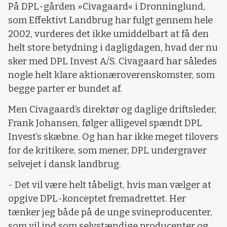
På DPL-gården »Civagaard« i Dronninglund,
som Effektivt Landbrug har fulgt gennem hele
2002, vurderes det ikke umiddelbart at få den
helt store betydning i dagligdagen, hvad der nu
sker med DPL Invest A/S. Civagaard har således
nogle helt klare aktionæroverenskomster, som
begge parter er bundet af.
Men Civagaard’s direktør og daglige driftsleder,
Frank Johansen, følger alligevel spændt DPL
Invest’s skæbne. Og han har ikke meget tilovers
for de kritikere, som mener, DPL undergraver
selvejet i dansk landbrug.
- Det vil være helt tåbeligt, hvis man vælger at
opgive DPL-konceptet fremadrettet. Her
tænker jeg både på de unge svineproducenter,
som vil ind som selvstændige producenter og