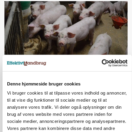
BUSINESS
Efter salg af 3.000 søer: Vestfynsk
Denne hjemmeside bruger cookies
opformeringsprofil afhænder jord for 85
millioner
Vi bruger cookies til at tilpasse vores indhold og annoncer,
til at vise dig funktioner til sociale medier og til at
analysere vores trafik. Vi deler også oplysninger om din
brug af vores website med vores partnere inden for
sociale medier, annonceringspartnere og analysepartnere.
Vores partnere kan kombinere disse data med andre