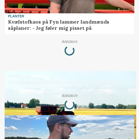
PLANTER
Kvælstofkaos på Fyn lammer landmænds
såplaner: - Jeg føler mig pisset på
Loading...
Annonce
MARKED
Høstpres kan sænke hvedeprisen yderligere
Loading...
Annonce