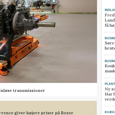
INDLA
Fred
Landm
få hø
BUSIN
Søre
hente
BUSIN
Konk
mask
PLAN
Ny so
rinløse transmissioner
Har 
verde
rence giver højere priser på Boxer
KVÆG