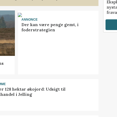
Ekspl
nyst
frava
ANNONCE
Der kan være penge gemt, i
foderstrategien
ns
MME
r 128 hektar økojord: Udsigt til
handel i Jelling