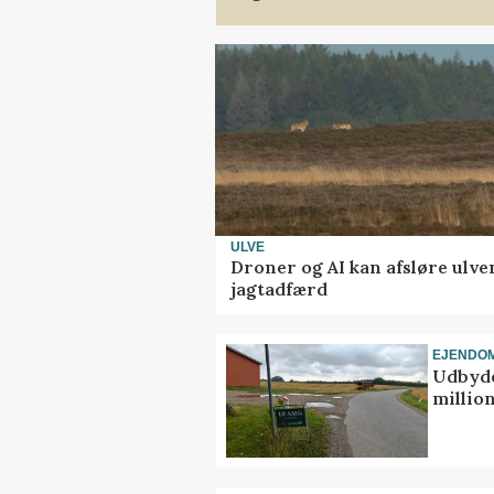
ULVE
Droner og AI kan afsløre ulve
jagtadfærd
EJENDO
Udbyde
million