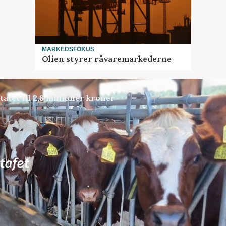
MARKEDSFOKUS
Olien styrer råvaremarkederne
atet til 2,8 millioner kroner
Annonce
80
ledige stillinger
 Henrik Haves
Medarbejdere til grise