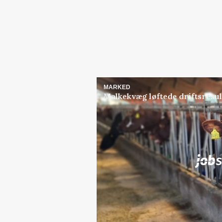
MARKED
Malkekvæg løftede driftsresult
Jobs
i samarbejde med
Lastbilchauffør søges til
Maskinstation