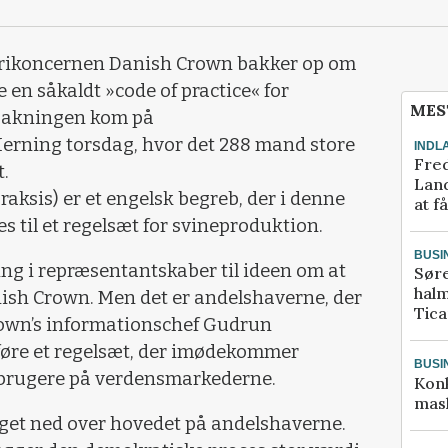
erikoncernen Danish Crown bakker op om
 en såkaldt »code of practice« for
MES
pbakningen kom på
erning torsdag, hvor det 288 mand store
INDL
Fred
.
Land
praksis) er et engelsk begreb, der i denne
at f
es til et regelsæt for svineproduktion.
BUSI
ng i repræsentantskaber til ideen om at
Sør
halm
anish Crown. Men det er andelshaverne, der
Tic
rown’s informationschef Gudrun
føre et regelsæt, der imødekommer
BUSI
rbrugere på verdensmarkederne.
Kon
mask
oget ned over hovedet på andelshaverne.