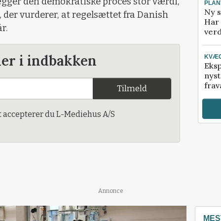
lægger den demokratiske proces stor værdi,
PLAN
Ny s
der vurderer, at regelsættet fra Danish
Har 
r.
verd
der i indbakken
KVÆ
Eksp
nyst
frav
Tilmeld
t accepterer du L-Mediehus A/S
Annonce
MES