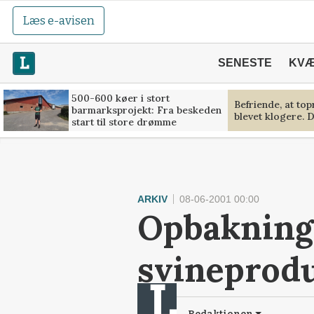
Læs e-avisen
SENESTE
KV
500-600 køer i stort
Befriende, at to
barmarksprojekt: Fra beskeden
blevet klogere. D
start til store drømme
ARKIV
08-06-2001 00:00
Opbakning 
svineprod