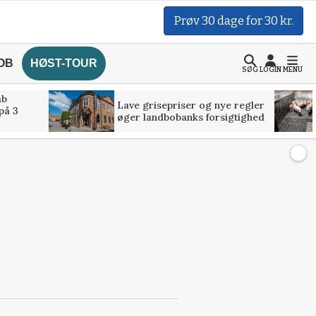
Prøv 30 dage for 30 kr.
OB
HØST-TOUR
SØG
LOGIN
MENU
åb
Lave grisepriser og nye regler
på 3
øger landbobanks forsigtighed