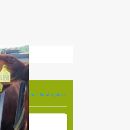
Opret agent
Se alle jobs
produktion