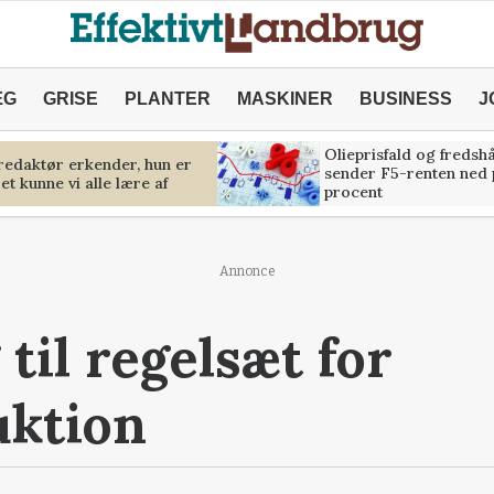
ÆG
GRISE
PLANTER
MASKINER
BUSINESS
J
Olieprisfald og fredsh
predaktør erkender, hun er
sender F5-renten ned 
et kunne vi alle lære af
procent
Annonce
til regelsæt for
uktion