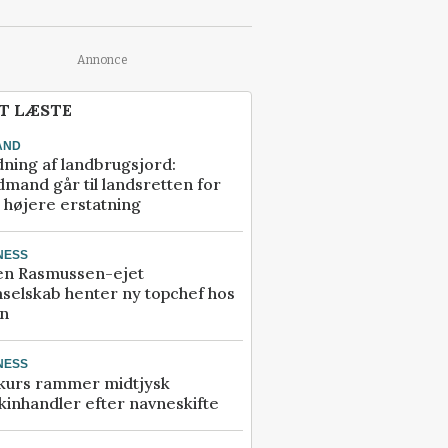
Annonce
T LÆSTE
AND
ning af landbrugsjord:
mand går til landsretten for
å højere erstatning
NESS
en Rasmussen-ejet
selskab henter ny topchef hos
an
NESS
kurs rammer midtjysk
inhandler efter navneskifte