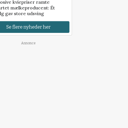
osive kviepriser ramte
artet mælkeproducent: Ét
lg gav store udsving
Se flere nyheder her
Annonce