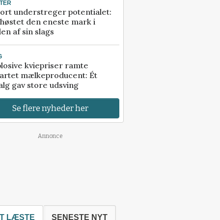
TER
ort understreger potentialet:
høstet den eneste mark i
en af sin slags
G
losive kviepriser ramte
artet mælkeproducent: Ét
alg gav store udsving
Se flere nyheder her
Annonce
T LÆSTE
SENESTE NYT