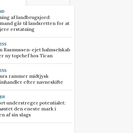
ND
ning af landbrugsjord:
and går til landsretten for at
jere erstatning
ESS
n Rasmussen-ejet halmselskab
r ny topchef hos Tican
ESS
urs rammer midtjysk
inhandler efter navneskifte
TER
rt understreger potentialet:
høstet den eneste mark i
n af sin slags