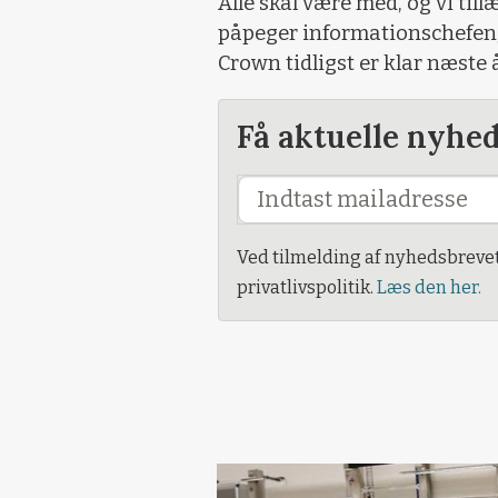
Alle skal være med, og vi til
påpeger informationschefen, 
Crown tidligst er klar næste å
Få aktuelle nyhe
Ved tilmelding af nyhedsbreve
privatlivspolitik.
Læs den her.