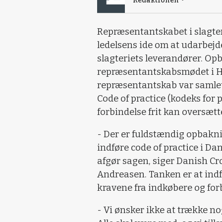
Redaktionen
Repræsentantskabet i slagt
ledelsens ide om at udarbejde
slagteriets leverandører. O
repræsentantskabsmødet i H
repræsentantskab var samlet
Code of practice (kodeks for 
forbindelse frit kan oversætt
- Der er fuldstændig opbakni
indføre code of practice i D
afgør sagen, siger Danish C
Andreasen. Tanken er at ind
kravene fra indkøbere og fo
- Vi ønsker ikke at trække n