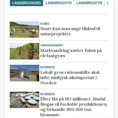
LANDBRUGNORD
LANDBRUGSYD
LANDBRUGFYN
LAND
KVÆG
Snart kan man søge tilskud til
naturprojekter
ARRANGEMENT
Markvandring sætter fokus på
elefantgræs
BUSINESS
Lokalt generationsskifte skal
løfte midtjysk siloimportør i
Norden
BUSINESS
Efter lån på 182 millioner: Sindal
Biogas vil fordoble produktionen
og behandle 800.000 ton
biomasse