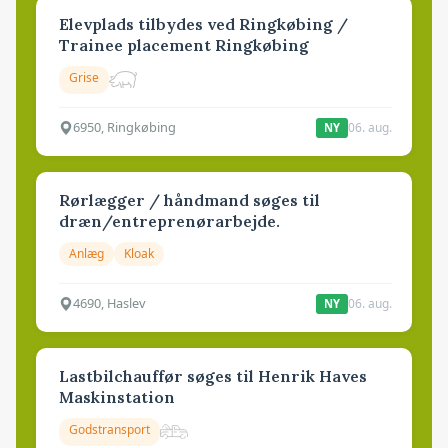
Elevplads tilbydes ved Ringkøbing /
Trainee placement Ringkøbing
Grise
6950, Ringkøbing
06. aug.
NY
Rørlægger / håndmand søges til
dræn/entreprenørarbejde.
Anlæg
Kloak
4690, Haslev
06. aug.
NY
Lastbilchauffør søges til Henrik Haves
Maskinstation
Godstransport