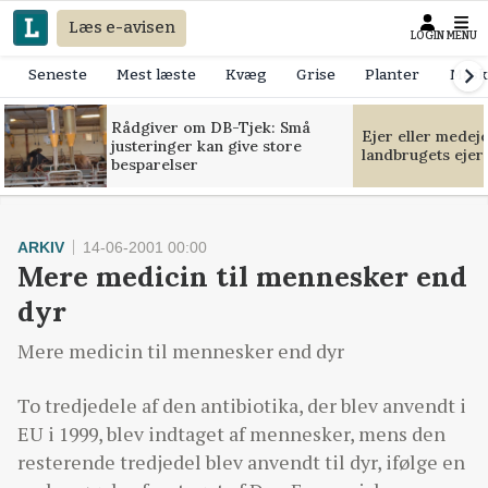
Læs e-avisen
LOGIN
MENU
Seneste
Mest læste
Kvæg
Grise
Planter
Mask
Rådgiver om DB-Tjek: Små
Ejer eller medej
justeringer kan give store
landbrugets ejer
besparelser
ARKIV
14-06-2001 00:00
Mere medicin til mennesker end
dyr
Mere medicin til mennesker end dyr
To tredjedele af den antibiotika, der blev anvendt i
EU i 1999, blev indtaget af mennesker, mens den
resterende tredjedel blev anvendt til dyr, ifølge en