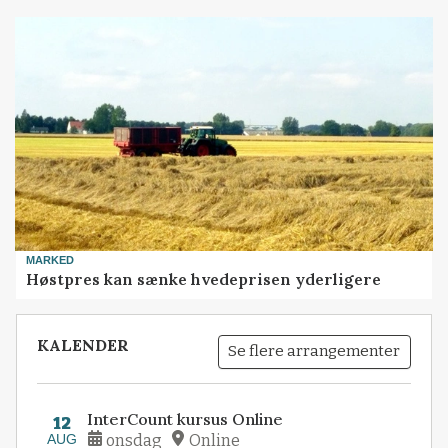
MARKED
Høstpres kan sænke hvedeprisen yderligere
KALENDER
Se flere arrangementer
InterCount kursus Online
12
AUG
onsdag
Online