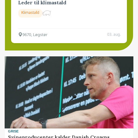
Leder til klimastald
Klimastald
9670, Løgstør
03. aug.
GRISE
Svineproducenter kalder Danish Crowns