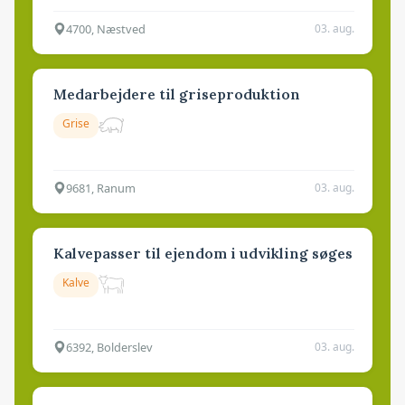
4700, Næstved
03. aug.
Medarbejdere til griseproduktion
Grise
9681, Ranum
03. aug.
Kalvepasser til ejendom i udvikling søges
Kalve
6392, Bolderslev
03. aug.