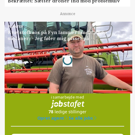
Bekræftet: Sætter droner ind mod problemulv
Annonce
PLANTER
Kvælstofkaos på Fyn lammer landmænds
såplaner: - Jeg føler mig pisset på
Annonce
Loading...
Jobs
i samarbejde med
78
ledige stillinger
Opret agent
Se alle jobs