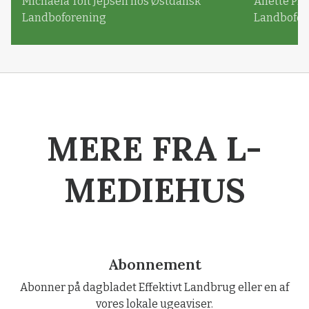
Michaela Toft Jepsen hos Østdansk
Anette Pl
Landboforening
Landbofor
MERE FRA L-
MEDIEHUS
Abonnement
Abonner på dagbladet Effektivt Landbrug eller en af
vores lokale ugeaviser.