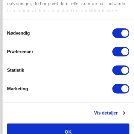
oplysninger, du har givet dem, eller som de har indsamlet
fra din brug af deres tjenester. Du samtykker til vores
POLITIK
»Nu stopper I«: Landbrugsdebattør og
cookies, hvis du fortsætter med at anvende vores
protestgruppe vil demonstrere mod ny
hjemmeside.
Samtykkevalg
gødskningslov
Nødvendig
Annonce
Præferencer
POLITIK
Folketinget behandler ny gødskningslov: Sådan
kan den ændre din bedrift fra 2027
Statistik
Annonce
Loading...
Marketing
Vis detaljer
OK