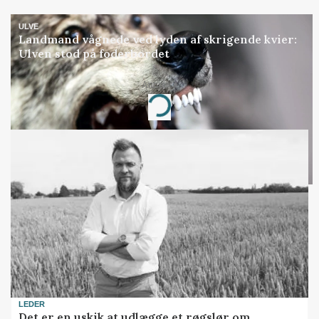
ULVE
Landmand vågnede ved lyden af skrigende kvier:
Ulven stod på foderbordet
Annonce
Loading...
LEDER
Det er en uskik at udlægge et røgslør om