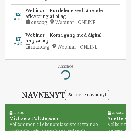
Webinar – Fordelene ved løbende
12
aflevering af bilag
AUG
onsdag
Webinar - ONLINE
Webinar – Kom i gang med digital
17
bogføring
AUG
mandag
Webinar - ONLINE
Annonce
Loading...
NAVNENYT
Se mere navnenyt
3. AUG.
3. AUG.
Michaela Toft Jepsen
Anette Pl
Velkommen til økonomiassistent trainee
Velkommen 