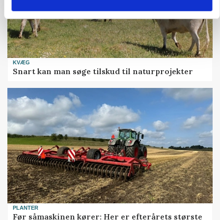
KVÆG
Snart kan man søge tilskud til naturprojekter
PLANTER
Før såmaskinen kører: Her er efterårets største