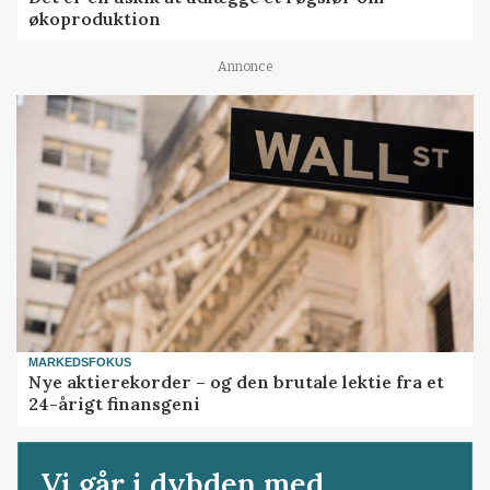
økoproduktion
Annonce
MARKEDSFOKUS
Nye aktierekorder – og den brutale lektie fra et
24-årigt finansgeni
Vi går i dybden med...