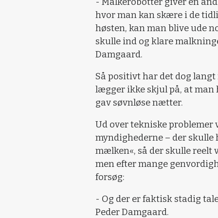
- Malkerobotter giver en and
hvor man kan skære i de tidli
høsten, kan man blive ude no
skulle ind og klare malkningen
Damgaard.
Så positivt har det dog lang
lægger ikke skjul på, at man
gav søvnløse nætter.
Ud over tekniske problemer 
myndighederne – der skulle h
mælken«, så der skulle reelt 
men efter mange genvordighed
forsøg:
- Og der er faktisk stadig ta
Peder Damgaard.