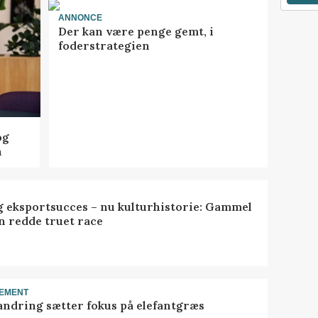
ANNONCE
Der kan være penge gemt, i
foderstrategien
og
n
 eksportsucces – nu kulturhistorie: Gammel
n redde truet race
EMENT
ndring sætter fokus på elefantgræs