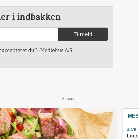
der i indbakken
Tilmeld
t accepterer du L-Mediehus A/S
Annonce
MES
ULVE
Land