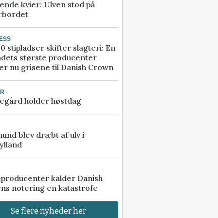
ende kvier: Ulven stod på
rbordet
ESS
0 stipladser skifter slagteri: En
ndets største producenter
r nu grisene til Danish Crown
UR
egård holder høstdag
 hund blev dræbt af ulv i
ylland
eproducenter kalder Danish
ns notering en katastrofe
Se flere nyheder her