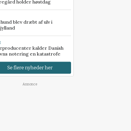
regård holder høstdag
e hund blev dræbt af ulv i
jylland
E
eproducenter kalder Danish
ns notering en katastrofe
Se flere nyheder her
Annonce