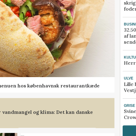
skrig
fode
BUSIN
32.50
af la
sende
KULT
Herr
ULVE
Lille
menuen hos københavnsk restaurantkæde
Vestj
GRISE
Svin
 vandmangel og klima: Det kan danske
Crow