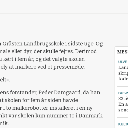
å Gråsten Landbrugsskole i sidste uge. Og
ale eller dyr, der skulle fejres. Derimod
MES
kørt i fem år, og det valgte skolen
ULVE
ly at markere ved et pressemøde.
Lan
skri
fod
lt«.
lens forstander, Peder Damgaard, da han
BUSI
32.5
t skolen for fem år siden havde
En a
 i to malkerobotter installeret i en ny
send
punkt var skolen kun nummer to i Danmark,
nik.
KULT