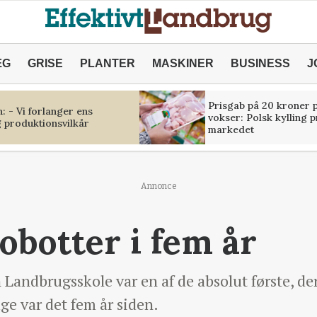
ÆG
GRISE
PLANTER
MASKINER
BUSINESS
J
Prisgab på 20 kroner p
 - Vi forlanger ens
vokser: Polsk kylling 
 produktionsvilkår
markedet
Annonce
obotter i fem år
ndbrugsskole var en af de absolut første, der
ge var det fem år siden.