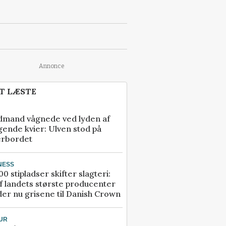
Annonce
T LÆSTE
dmand vågnede ved lyden af
gende kvier: Ulven stod på
erbordet
NESS
00 stipladser skifter slagteri:
f landets største producenter
er nu grisene til Danish Crown
UR