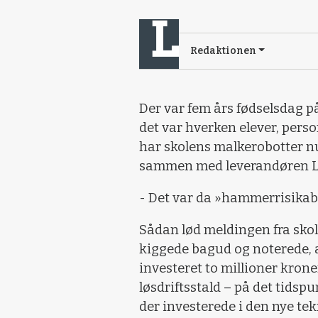
Redaktionen
Der var fem års fødselsdag p
det var hverken elever, person
har skolens malkerobotter nu 
sammen med leverandøren Le
- Det var da »hammerrisikabe
Sådan lød meldingen fra sko
kiggede bagud og noterede, a
investeret to millioner kroner
løsdriftsstald – på det tids
der investerede i den nye tek