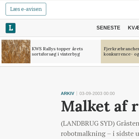
Læs e-avisen
SENESTE
KV
KWS Rallys topper årets
Fjerkræbranchen:
sortsforsøg i vinterbyg
konkurrence- og
ARKIV
03-09-2003 00:00
Malket af r
(LANDBRUG SYD) Gråsten La
robotmalkning – i sidste u