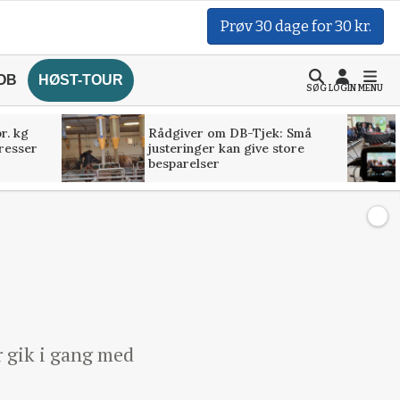
Prøv 30 dage for 30 kr.
OB
HØST-TOUR
SØG
LOGIN
MENU
r. kg
Rådgiver om DB-Tjek: Små
presser
justeringer kan give store
besparelser
 gik i gang med