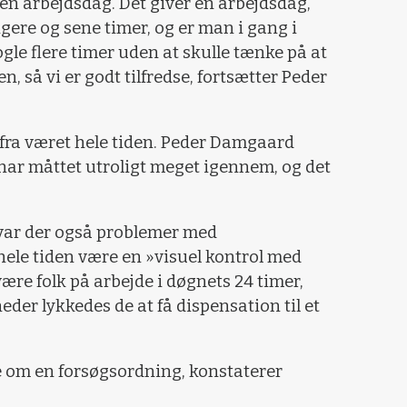
en arbejdsdag. Det giver en arbejdsdag,
gere og sene timer, og er man i gang i
gle flere timer uden at skulle tænke på at
, så vi er godt tilfredse, fortsætter Peder
t fra været hele tiden. Peder Damgaard
 har måttet utroligt meget igennem, og det
var der også problemer med
ele tiden være en »visuel kontrol med
være folk på arbejde i døgnets 24 timer,
er lykkedes de at få dispensation til et
le om en forsøgsordning, konstaterer