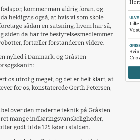
Her
s fodspor, kommer man aldrig foran, og
da heldigvis også, at hvis vi som skole
ULVE
Lill
og foretage sådan en satsning, hvem har så,
Vest
. Og siden da har tre bestyrelsesmedlemmer
robotter, fortæller forstanderen videre.
GRIS
Svin
en nyhed i Danmark, og Gråsten
Crow
forsøgskanin:
t os utrolig meget, og det er helt klart, at
æver for os, konstaterede Gerth Petersen,
 jubel over den moderne teknik på Gråsten
æret mange indkøringsvanskeligheder,
ter godt til de 125 køer i stalden.