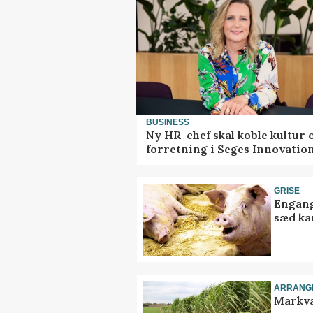
BUSINESS
Ny HR-chef skal koble kultur 
forretning i Seges Innovatio
GRISE
Engang
sæd ka
ARRANG
Markva