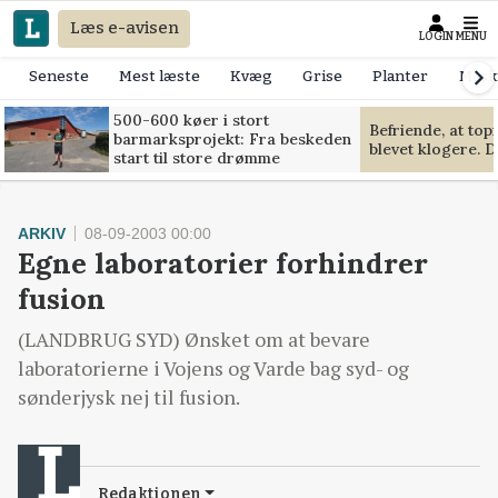
Læs e-avisen
LOGIN
MENU
Seneste
Mest læste
Kvæg
Grise
Planter
Mask
500-600 køer i stort
Befriende, at to
barmarksprojekt: Fra beskeden
blevet klogere. D
start til store drømme
ARKIV
08-09-2003 00:00
Egne laboratorier forhindrer
fusion
(LANDBRUG SYD) Ønsket om at bevare
laboratorierne i Vojens og Varde bag syd- og
sønderjysk nej til fusion.
Redaktionen