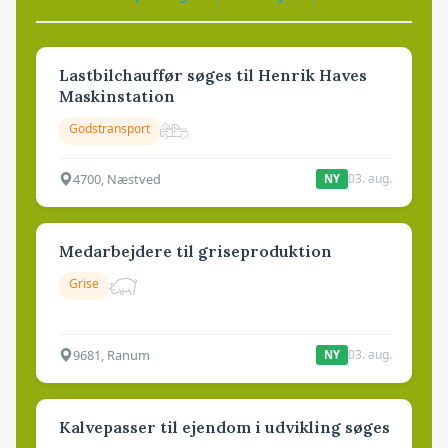
Lastbilchauffør søges til Henrik Haves
Maskinstation
Godstransport
4700, Næstved
03. aug.
NY
Medarbejdere til griseproduktion
Grise
9681, Ranum
03. aug.
NY
Kalvepasser til ejendom i udvikling søges