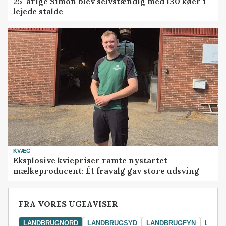
25-årige Simon blev selvstændig med 130 køer i
lejede stalde
KVÆG
Eksplosive kviepriser ramte nystartet
mælkeproducent: Ét fravalg gav store udsving
FRA VORES UGEAVISER
LANDBRUGNORD
LANDBRUGSYD
LANDBRUGFYN
LAND