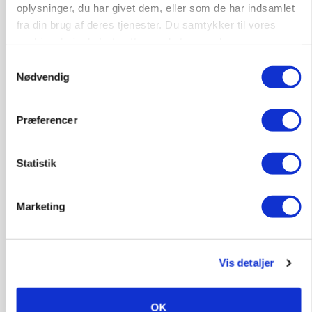
oplysninger, du har givet dem, eller som de har indsamlet
fra din brug af deres tjenester. Du samtykker til vores
cookies, hvis du fortsætter med at anvende vores
hjemmeside.
Samtykkevalg
Nødvendig
Præferencer
LEDER
Befriende, at topredaktør erkender, hun er
blevet klogere. Det kunne vi alle lære af
Statistik
Annonce
Loading...
Marketing
Vis detaljer
OK