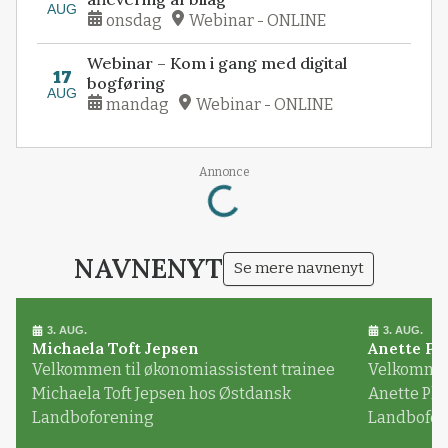
AUG
onsdag
Webinar - ONLINE
Webinar – Kom i gang med digital
17
bogføring
AUG
mandag
Webinar - ONLINE
Annonce
Loading...
NAVNENYT
Se mere navnenyt
3. AUG.
3. AUG.
Michaela Toft Jepsen
Anette Pl
Velkommen til økonomiassistent trainee
Velkommen 
Michaela Toft Jepsen hos Østdansk
Anette Pl
Landboforening
Landbofor