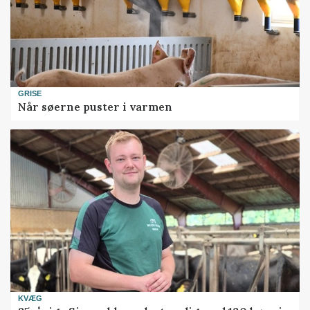
GRISE
Når søerne puster i varmen
KVÆG