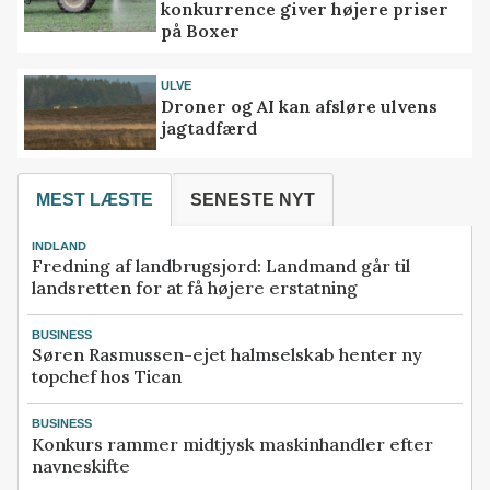
konkurrence giver højere priser
på Boxer
ULVE
Droner og AI kan afsløre ulvens
jagtadfærd
MEST LÆSTE
SENESTE NYT
INDLAND
Fredning af landbrugsjord: Landmand går til
landsretten for at få højere erstatning
BUSINESS
Søren Rasmussen-ejet halmselskab henter ny
topchef hos Tican
BUSINESS
Konkurs rammer midtjysk maskinhandler efter
navneskifte