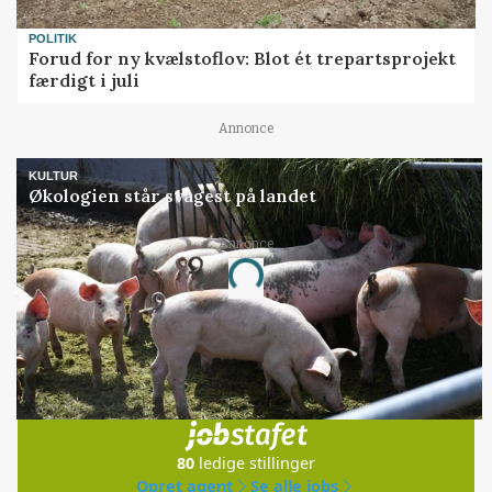
POLITIK
Forud for ny kvælstoflov: Blot ét trepartsprojekt
færdigt i juli
Annonce
KULTUR
Økologien står svagest på landet
Annonce
Loading...
Jobs
i samarbejde med
80
ledige stillinger
Opret agent
Se alle jobs