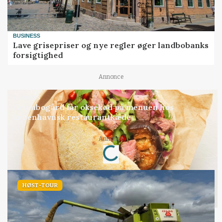
BUSINESS
Lave grisepriser og nye regler øger landbobanks
forsigtighed
Annonce
BUSINESS
Grambogård får oksekød på menuen hos
københavnsk restaurantkæde
Annonce
Loading...
HØST-TOUR