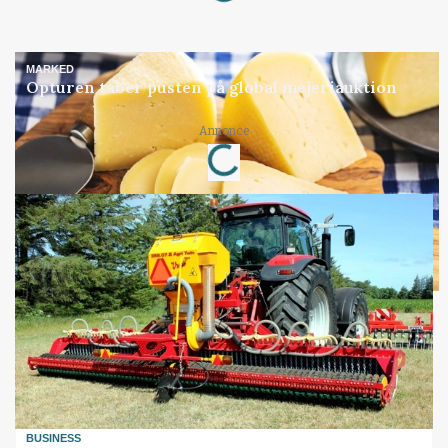
MARKED
Opturen taber pusten på global mejeriauktion
Annonce
Loading...
BUSINESS