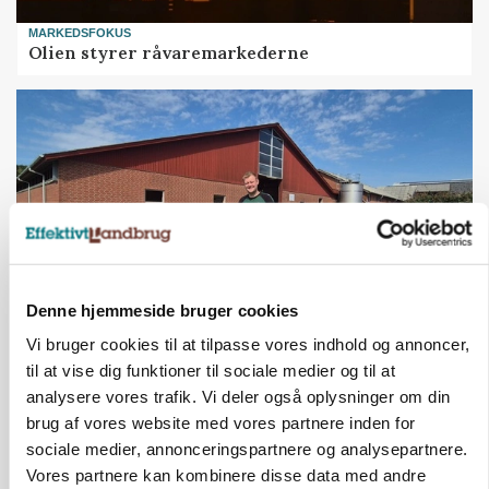
MARKEDSFOKUS
Olien styrer råvaremarkederne
Denne hjemmeside bruger cookies
Vi bruger cookies til at tilpasse vores indhold og annoncer,
KVÆG
til at vise dig funktioner til sociale medier og til at
500-600 køer i stort barmarksprojekt: Fra
beskeden start til store drømme
analysere vores trafik. Vi deler også oplysninger om din
brug af vores website med vores partnere inden for
sociale medier, annonceringspartnere og analysepartnere.
Vores partnere kan kombinere disse data med andre