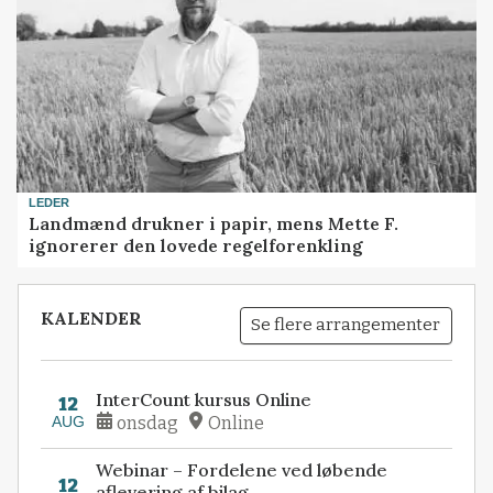
LEDER
Landmænd drukner i papir, mens Mette F.
ignorerer den lovede regelforenkling
KALENDER
Se flere arrangementer
InterCount kursus Online
12
AUG
onsdag
Online
Webinar – Fordelene ved løbende
12
aflevering af bilag