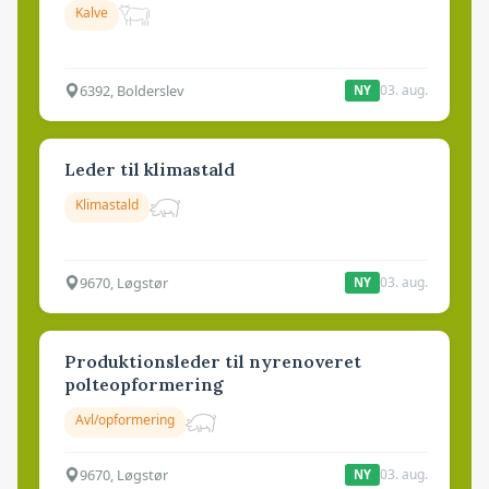
Kalve
6392, Bolderslev
03. aug.
NY
Leder til klimastald
Klimastald
9670, Løgstør
03. aug.
NY
Produktionsleder til nyrenoveret
polteopformering
Avl/opformering
9670, Løgstør
03. aug.
NY