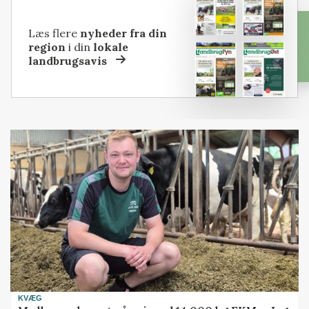
Læs flere
nyheder fra din
region
i din
lokale
landbrugsavis
KVÆG