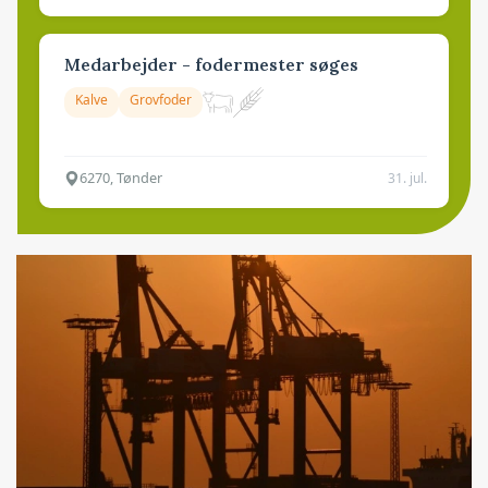
Medarbejder - fodermester søges
Kalve
Grovfoder
6270, Tønder
31. jul.