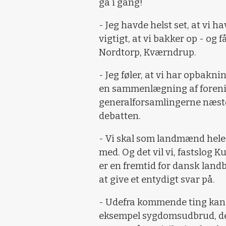
gå i gang!
- Jeg havde helst set, at vi h
vigtigt, at vi bakker op - og 
Nordtorp, Kværndrup.
- Jeg føler, at vi har opbaknin
en sammenlægning af forening
generalforsamlingerne næste
debatten.
- Vi skal som landmænd hele t
med. Og det vil vi, fastslog K
er en fremtid for dansk landb
at give et entydigt svar på.
- Udefra kommende ting kan p
eksempel sygdomsudbrud, der 