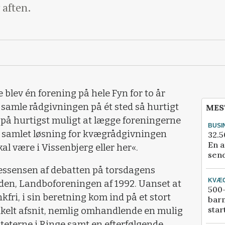
 aften.
e blev én forening på hele Fyn for to år
 samle rådgivningen på ét sted så hurtigt
MES
på hurtigst muligt at lægge foreningerne
BUSI
 samlet løsning for kvægrådgivningen
32.5
En a
al være i Vissenbjerg eller her«.
send
 essensen af debatten på torsdagens
KVÆ
den, Landboforeningen af 1992. Uanset at
500-
fri, i sin beretning kom ind på et stort
bar
star
enkelt afsnit, nemlig omhandlende en mulig
teterne i Ringe samt en efterfølgende