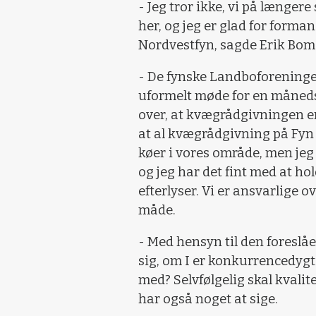
- Jeg tror ikke, vi på længe
her, og jeg er glad for form
Nordvestfyn, sagde Erik Boma
- De fynske Landboforeninger
uformelt møde for en måneds t
over, at kvægrådgivningen er
at al kvægrådgivning på Fyn
køer i vores område, men jeg 
og jeg har det fint med at h
efterlyser. Vi er ansvarlige 
måde.
- Med hensyn til den foresl
sig, om I er konkurrencedygti
med? Selvfølgelig skal kval
har også noget at sige.