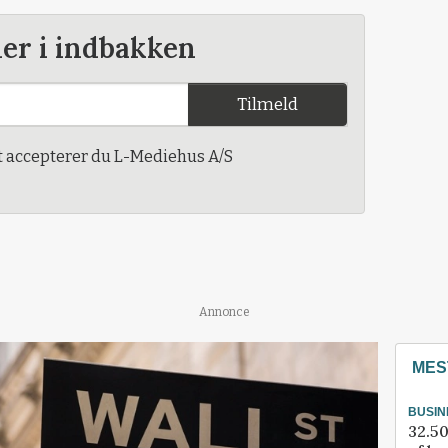
der i indbakken
Tilmeld
t accepterer du L-Mediehus A/S
Annonce
MES
BUSIN
32.50