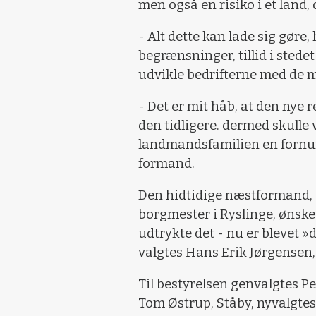
men også en risiko i et land,
- Alt dette kan lade sig gøre, 
begrænsninger, tillid i stedet 
udvikle bedrifterne med de 
- Det er mit håb, at den nye 
den tidligere. dermed skulle v
landmandsfamilien en fornuf
formand.
Den hidtidige næstformand, 
borgmester i Ryslinge, ønske
udtrykte det - nu er blevet 
valgtes Hans Erik Jørgensen, 
Til bestyrelsen genvalgtes P
Tom Østrup, Ståby, nyvalgtes 