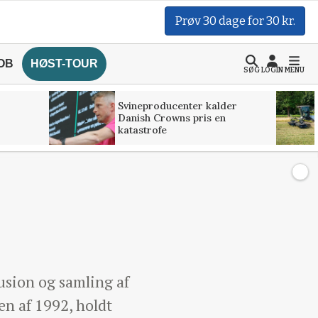
Prøv 30 dage for 30 kr.
OB
HØST-TOUR
SØG
LOGIN
MENU
Svineproducenter kalder
Danish Crowns pris en
katastrofe
usion og samling af
n af 1992, holdt