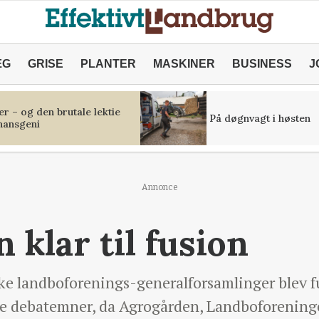
ÆG
GRISE
PLANTER
MASKINER
BUSINESS
J
r – og den brutale lektie
På døgnvagt i høsten
inansgeni
Annonce
 klar til fusion
ke landboforenings-generalforsamlinger blev f
le debatemner, da Agrogården, Landboforeninge