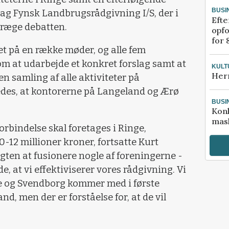
BUSI
bag Fynsk Landbrugsrådgivning I/S, der i
Efte
præge debatten.
opfo
for 
et på en række møder, og alle fem
om at udarbejde et konkret forslag samt at
KULT
Her
 samling af alle aktiviteter på
edes, at kontorerne på Langeland og Ærø
BUSI
Kon
mask
rbindelse skal foretages i Ringe,
-12 millioner kroner, fortsatte Kurt
gten at fusionere nogle af foreningerne -
de, at vi effektiviserer vores rådgivning. Vi
nge og Svendborg kommer med i første
, men der er forståelse for, at de vil