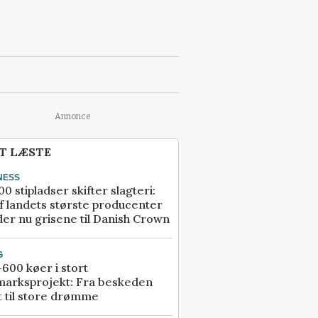
Annonce
T LÆSTE
NESS
00 stipladser skifter slagteri:
f landets største producenter
er nu grisene til Danish Crown
G
600 køer i stort
marksprojekt: Fra beskeden
t til store drømme