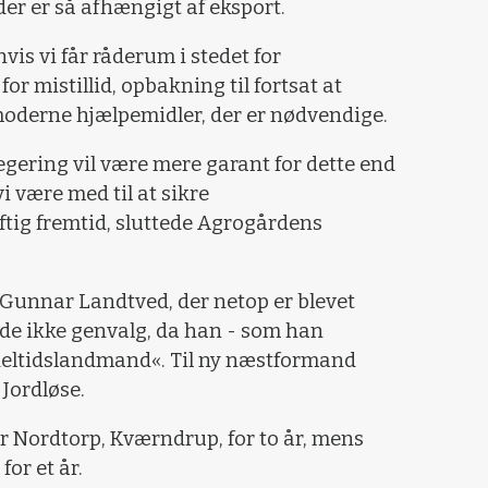
 der er så afhængigt af eksport.
hvis vi får råderum i stedet for
for mistillid, opbakning til fortsat at
moderne hjælpemidler, der er nødvendige.
regering vil være mere garant for dette end
i være med til at sikre
tig fremtid, sluttede Agrogårdens
Gunnar Landtved, der netop er blevet
de ikke genvalg, da han - som han
»deltidslandmand«. Til ny næstformand
Jordløse.
er Nordtorp, Kværndrup, for to år, mens
for et år.