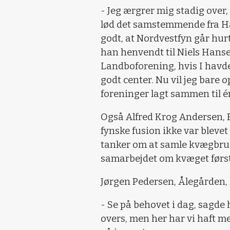
- Jeg ærgrer mig stadig over, a
lød det samstemmende fra Han
godt, at Nordvestfyn går hurt
han henvendt til Niels Hanse
Landboforening, hvis I havde 
godt center. Nu vil jeg bare op
foreninger lagt sammen til é
Også Alfred Krog Andersen, Bj
fynske fusion ikke var blevet 
tanker om at samle kvægbruge
samarbejdet om kvæget først
Jørgen Pedersen, Ålegården, 
- Se på behovet i dag, sagde 
overs, men her har vi haft me