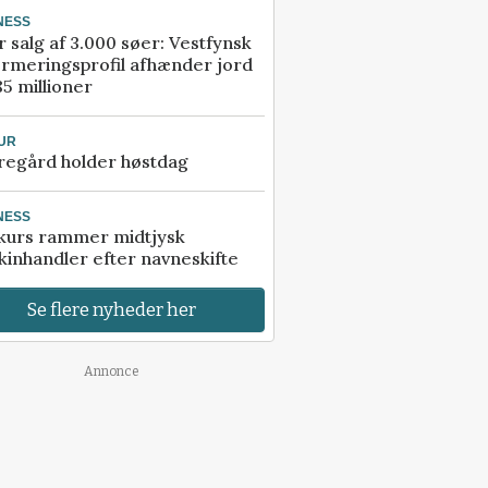
NESS
r salg af 3.000 søer: Vestfynsk
rmeringsprofil afhænder jord
85 millioner
UR
regård holder høstdag
NESS
kurs rammer midtjysk
inhandler efter navneskifte
Se flere nyheder her
Annonce