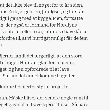
t det ikke blev til noget for to år siden,
s Erik Jørgensen, Jordløse. Jeg forstår
igt i gang med at bygge. Men, fortsatte
n, der også er formand for Nordfyns
ventet et eller to år, kunne vi have fået et
fordre til, at vi hurtigst muligt får de fem
n.
erne, fandt det ærgerligt, at den store
til noget. Han var glad for, at der er
t, og han opfordrede til at lave
. Så kan det andet komme bagefter.
kunne helhjertet støtte projektet.
han. Måske bliver der senere nogle rum til
get gavn af at have lejere i huset. Så bare