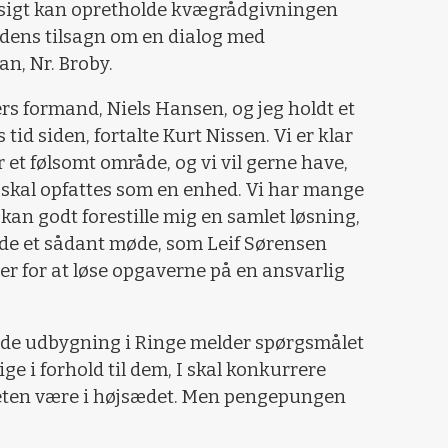
re sigt kan opretholde kvægrådgivningen
andens tilsagn om en dialog med
n, Nr. Broby.
s formand, Niels Hansen, og jeg holdt et
id siden, fortalte Kurt Nissen. Vi er klar
 et følsomt område, og vi vil gerne have,
 skal opfattes som en enhed. Vi har mange
kan godt forestille mig en samlet løsning,
olde et sådant møde, som Leif Sørensen
over for at løse opgaverne på en ansvarlig
åede udbygning i Ringe melder spørgsmålet
ge i forhold til dem, I skal konkurrere
iteten være i højsædet. Men pengepungen