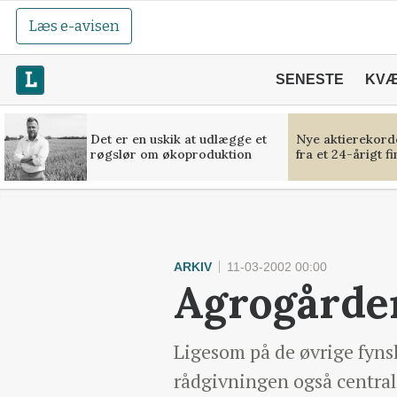
Læs e-avisen
SENESTE
KV
Det er en uskik at udlægge et
Nye aktierekorde
røgslør om økoproduktion
fra et 24-årigt f
ARKIV
11-03-2002 00:00
Agrogården
Ligesom på de øvrige fyns
rådgivningen også centra