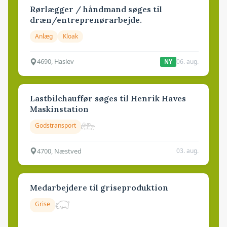
Rørlægger / håndmand søges til
dræn/entreprenørarbejde.
Anlæg
Kloak
4690, Haslev
06. aug.
NY
Lastbilchauffør søges til Henrik Haves
Maskinstation
Godstransport
4700, Næstved
03. aug.
Medarbejdere til griseproduktion
Grise