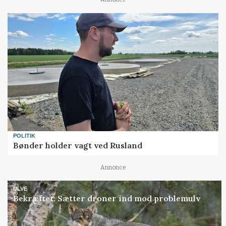
POLITIK
Bønder holder vagt ved Rusland
Annonce
ULVE
Bekræftet: Sætter droner ind mod problemulv
Annonce