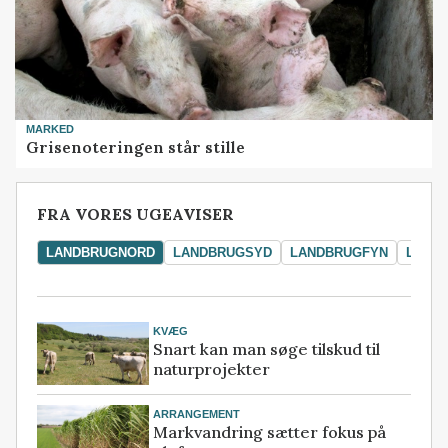
MARKED
Grisenoteringen står stille
FRA VORES UGEAVISER
LANDBRUGNORD
LANDBRUGSYD
LANDBRUGFYN
LAND
KVÆG
Snart kan man søge tilskud til
naturprojekter
ARRANGEMENT
Markvandring sætter fokus på