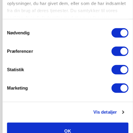
POLITIK
oplysninger, du har givet dem, eller som de har indsamlet
Folketinget behandler ny gødskningslov: Sådan
fra din brug af deres tjenester. Du samtykker til vores
kan den ændre din bedrift fra 2027
cookies, hvis du fortsætter med at anvende vores
Loading...
hjemmeside.
Annonce
Samtykkevalg
Nødvendig
Præferencer
Statistik
Marketing
Vis detaljer
KVÆG
Snart kan man søge tilskud til naturprojekter
OK