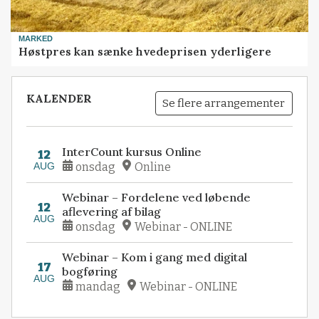
MARKED
Høstpres kan sænke hvedeprisen yderligere
KALENDER
Se flere arrangementer
InterCount kursus Online
12
AUG
onsdag
Online
Webinar – Fordelene ved løbende
12
aflevering af bilag
AUG
onsdag
Webinar - ONLINE
Webinar – Kom i gang med digital
17
bogføring
AUG
mandag
Webinar - ONLINE