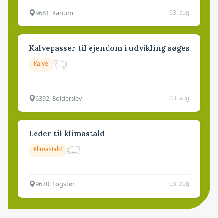
9681, Ranum
03. aug.
Kalvepasser til ejendom i udvikling søges
Kalve
6392, Bolderslev
03. aug.
Leder til klimastald
Klimastald
9670, Løgstør
03. aug.