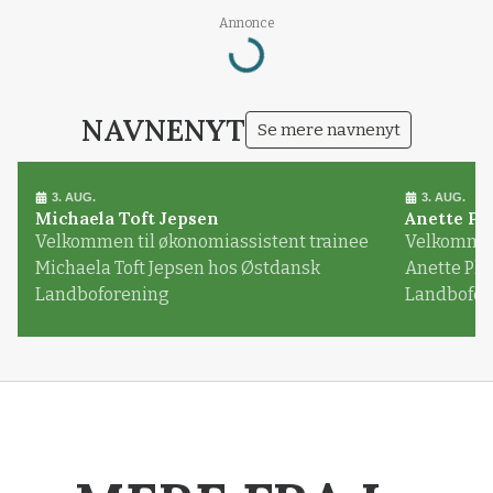
Loading...
Annonce
NAVNENYT
Se mere navnenyt
3. AUG.
3. AUG.
Michaela Toft Jepsen
Anette Pl
Velkommen til økonomiassistent trainee
Velkommen 
Michaela Toft Jepsen hos Østdansk
Anette Pl
Landboforening
Landbofor