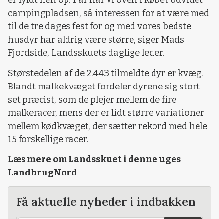
er fyldt helt op. I år har vi oven i købet udvidet
campingpladsen, så interessen for at være med
til de tre dages fest for og med vores bedste
husdyr har aldrig være større, siger Mads
Fjordside, Landsskuets daglige leder.
Størstedelen af de 2.443 tilmeldte dyr er kvæg.
Blandt malkekvæget fordeler dyrene sig stort
set præcist, som de plejer mellem de fire
malkeracer, mens der er lidt større variationer
mellem kødkvæget, der sætter rekord med hele
15 forskellige racer.
Læs mere om Landsskuet i denne uges
LandbrugNord
Få aktuelle nyheder i indbakken