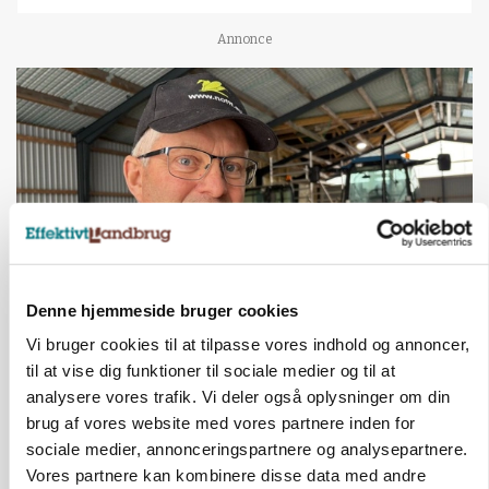
Annonce
Denne hjemmeside bruger cookies
POLITIK
Vi bruger cookies til at tilpasse vores indhold og annoncer,
»Nu stopper I«: Landbrugsdebattør og
til at vise dig funktioner til sociale medier og til at
protestgruppe vil demonstrere mod ny
gødskningslov
analysere vores trafik. Vi deler også oplysninger om din
brug af vores website med vores partnere inden for
Annonce
sociale medier, annonceringspartnere og analysepartnere.
Vores partnere kan kombinere disse data med andre