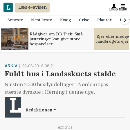
Læs e-avisen
LOGIN
MENU
Seneste
Mest læste
Kvæg
Grise
Planter
Mask
Rådgiver om DB-Tjek: Små
Ejer eller medej
justeringer kan give store
landbrugets ejer
besparelser
ARKIV
28-06-2016 08:21
Fuldt hus i Landsskuets stalde
Næsten 2.500 husdyr deltager i Nordeuropas
største dyrskue i Herning i denne uge.
Redaktionen
Annonce