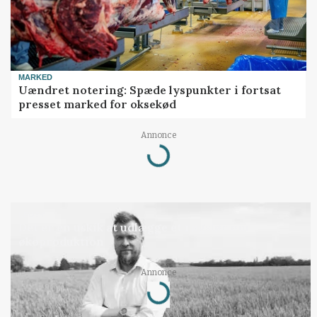
MARKED
Uændret notering: Spæde lyspunkter i fortsat
presset marked for oksekød
Loading...
Annonce
LEDER
Det er en uskik at udlægge et røgslør om
økoproduktion
Loading...
Annonce