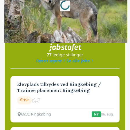
Loading...
Jobs
i samarbejde med
77
ledige stillinger
Opret agent
Se alle jobs
Elevplads tilbydes ved Ringkøbing /
Trainee placement Ringkøbing
Grise
6950, Ringkøbing
06. aug.
NY