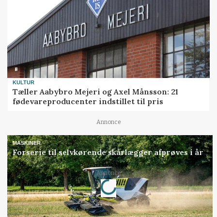
KULTUR
Tæller Aabybro Mejeri og Axel Månsson: 21
fødevareproducenter indstillet til pris
Annonce
MASKINER
Forserie til selvkørende skårlægger afprøves i år
Loading...
Annonce