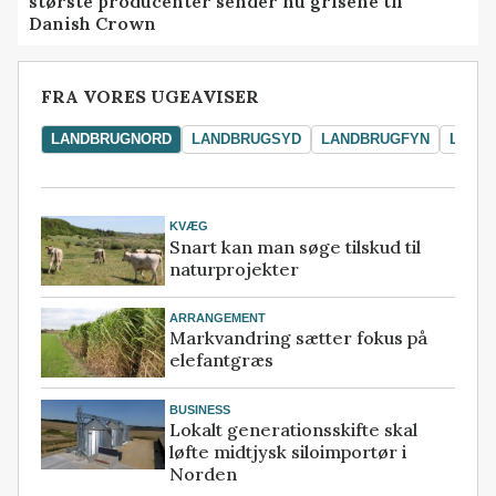
største producenter sender nu grisene til
Danish Crown
FRA VORES UGEAVISER
LANDBRUGNORD
LANDBRUGSYD
LANDBRUGFYN
LAND
KVÆG
Snart kan man søge tilskud til
naturprojekter
ARRANGEMENT
Markvandring sætter fokus på
elefantgræs
BUSINESS
Lokalt generationsskifte skal
løfte midtjysk siloimportør i
Norden