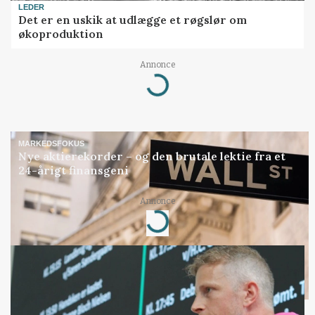
LEDER
Det er en uskik at udlægge et røgslør om
økoproduktion
Annonce
Loading...
MARKEDSFOKUS
Nye aktierekorder – og den brutale lektie fra et
24-årigt finansgeni
Annonce
Loading...