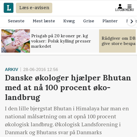
Læs e-avisen
LOGIN
MENU
Seneste
Mest læste
Kvæg
Grise
Planter
Mask
Prisgab på 20 kroner pr. kg
Rådgiver om DB-
vokser: Polsk kylling presser
give store bespa
markedet
ARKIV
28-06-2016 12:56
Danske økologer hjælper Bhutan
med at nå 100 procent øko-
landbrug
I den lille bjergstat Bhutan i Himalaya har man en
national målsætning om at opnå 100 procent
økologisk landbrug. Økologisk Landsforening i
Danmark og Bhutans svar på Danmarks