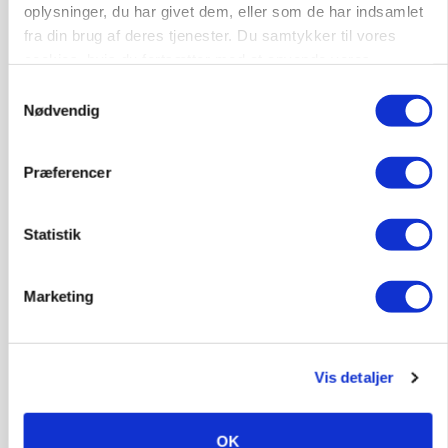
oplysninger, du har givet dem, eller som de har indsamlet
fra din brug af deres tjenester. Du samtykker til vores
MARKEDSFOKUS
Prisgab på 20 kroner pr. kg vokser: Polsk kylling
cookies, hvis du fortsætter med at anvende vores
presser markedet
hjemmeside.
Samtykkevalg
Nødvendig
Præferencer
Statistik
Marketing
GRISE
Rådgiver om DB-Tjek: Små justeringer kan give
Vis detaljer
store besparelser
Annonce
OK