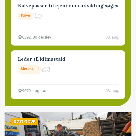
Kalvepasser til ejendom i udvikling søges
Kalve
6392, Bolderslev
03. aug.
Leder til klimastald
Klimastald
9670, Løgstør
03. aug.
HØST-TOUR