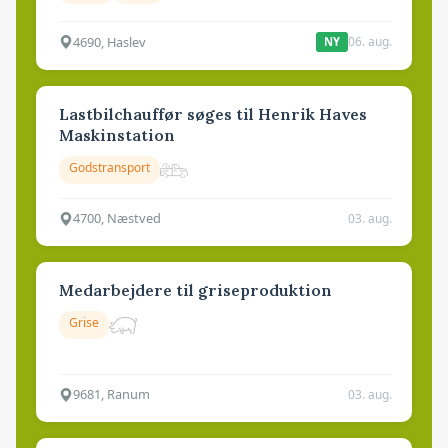
4690, Haslev
06. aug.
NY
Lastbilchauffør søges til Henrik Haves
Maskinstation
Godstransport
4700, Næstved
03. aug.
Medarbejdere til griseproduktion
Grise
9681, Ranum
03. aug.