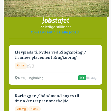
Jobs
i samarbejde med
77
ledige stillinger
Opret agent
Se alle jobs
Elevplads tilbydes ved Ringkøbing /
Trainee placement Ringkøbing
Grise
6950, Ringkøbing
06. aug.
NY
Rørlægger / håndmand søges til
dræn/entreprenørarbejde.
Anlæg
Kloak