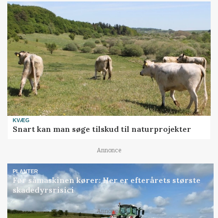
KVÆG
Snart kan man søge tilskud til naturprojekter
Annonce
PLANTER
Før såmaskinen kører: Her er efterårets største
skadedyrsrisici
Annonce