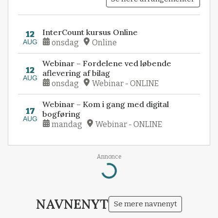
InterCount kursus Online
12
AUG
onsdag
Online
Webinar – Fordelene ved løbende
12
aflevering af bilag
AUG
onsdag
Webinar - ONLINE
Webinar – Kom i gang med digital
17
bogføring
AUG
mandag
Webinar - ONLINE
Annonce
Loading...
NAVNENYT
Se mere navnenyt