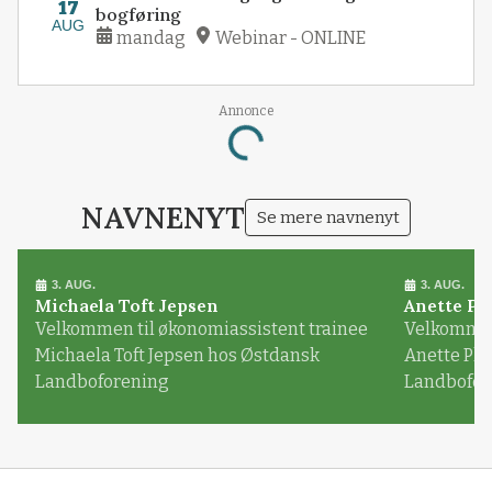
17
bogføring
AUG
mandag
Webinar - ONLINE
Loading...
Annonce
NAVNENYT
Se mere navnenyt
3. AUG.
3. AUG.
Michaela Toft Jepsen
Anette Pl
Velkommen til økonomiassistent trainee
Velkommen 
Michaela Toft Jepsen hos Østdansk
Anette Pl
Landboforening
Landbofor