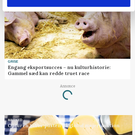
GRISE
Engang eksportsucces – nu kulturhistorie:
Gammel sæd kan redde truet race
Loading...
Annonce
MARKED
Opturen taber pusten på global mejeriauktion