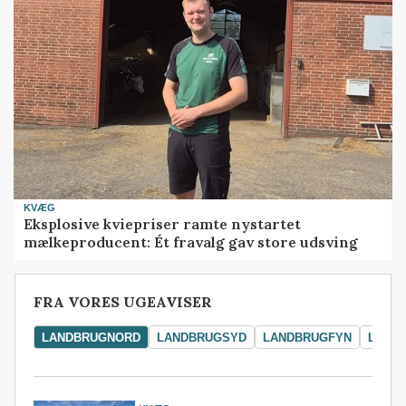
KVÆG
Eksplosive kviepriser ramte nystartet
mælkeproducent: Ét fravalg gav store udsving
FRA VORES UGEAVISER
LANDBRUGNORD
LANDBRUGSYD
LANDBRUGFYN
LAND