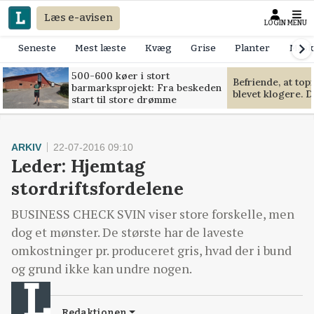
Læs e-avisen
LOGIN
MENU
Seneste
Mest læste
Kvæg
Grise
Planter
Mask
500-600 køer i stort
Befriende, at to
barmarksprojekt: Fra beskeden
blevet klogere. D
start til store drømme
ARKIV
22-07-2016 09:10
Leder: Hjemtag
stordriftsfordelene
BUSINESS CHECK SVIN viser store forskelle, men
dog et mønster. De største har de laveste
omkostninger pr. produceret gris, hvad der i bund
og grund ikke kan undre nogen.
Redaktionen