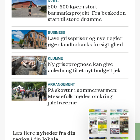
KVÆG
500-600 køer i stort
barmarksprojekt: Fra beskeden
start til store drømme
BUSINESS
Lave grisepriser og nye regler
øger landbobanks forsigtighed
KLUMME
Ny griseprognose kan give
anledning til et nyt budgettjek
ARRANGEMENT
På skovtur i sommervarmen:
Messefolk mødes omkring
juletræerne
Læs flere
nyheder fra din
region
i din
lokale