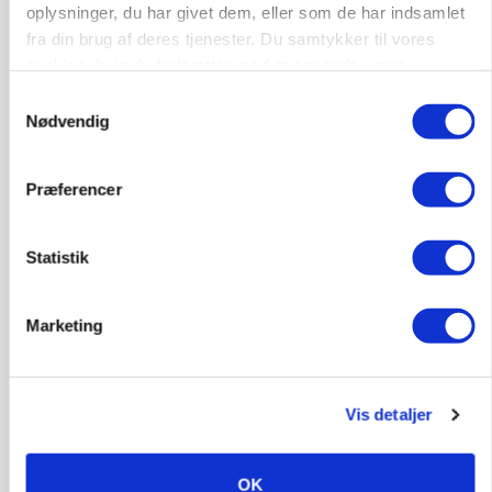
PLANTER
oplysninger, du har givet dem, eller som de har indsamlet
Danish Agro: Høsten tegner til god kvalitet og
fra din brug af deres tjenester. Du samtykker til vores
middeludbytter
cookies, hvis du fortsætter med at anvende vores
hjemmeside.
Samtykkevalg
Nødvendig
Præferencer
Statistik
Marketing
BUSINESS
Finsk startup tager store skridt med
planteprotein: - Ambitionen er at blive en global
virksomhed
Vis detaljer
OK