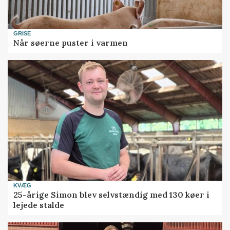
GRISE
Når søerne puster i varmen
KVÆG
25-årige Simon blev selvstændig med 130 køer i
lejede stalde