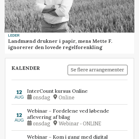
LEDER
Landmænd drukner i papir, mens Mette F.
ignorerer den lovede regelforenkling
KALENDER
Se flere arrangementer
InterCount kursus Online
12
AUG
onsdag
Online
Webinar – Fordelene ved løbende
12
aflevering af bilag
AUG
onsdag
Webinar - ONLINE
Webinar – Kom i gang med digital