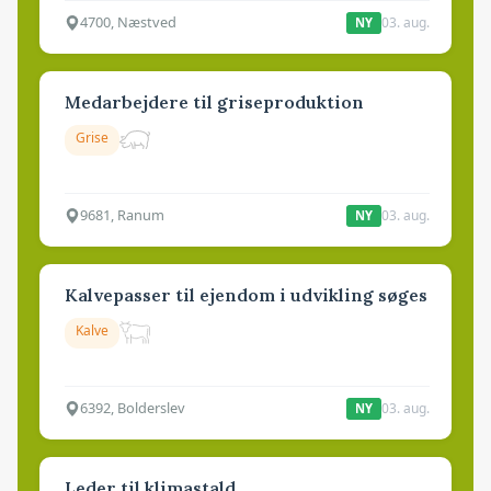
4700, Næstved
03. aug.
NY
Medarbejdere til griseproduktion
Grise
9681, Ranum
03. aug.
NY
Kalvepasser til ejendom i udvikling søges
Kalve
6392, Bolderslev
03. aug.
NY
Leder til klimastald