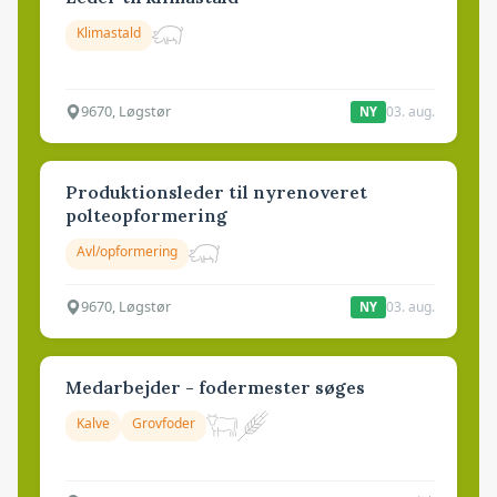
Klimastald
9670, Løgstør
03. aug.
NY
Produktionsleder til nyrenoveret
polteopformering
Avl/opformering
9670, Løgstør
03. aug.
NY
Medarbejder - fodermester søges
Kalve
Grovfoder