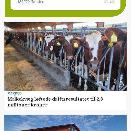
6270, Tønder
31. jul.
MARKED
Malkekvæg løftede driftsresultatet til 2,8
millioner kroner