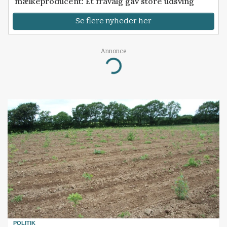
mælkeproducent: Ét fravalg gav store udsving
Se flere nyheder her
Annonce
Loading...
POLITIK