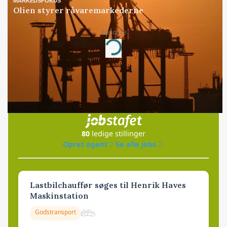
MARKEDSFOKUS
Olien styrer råvaremarkederne
Annonce
Loading...
Jobs
i samarbejde med
80
ledige stillinger
Opret agent
Se alle jobs
Lastbilchauffør søges til Henrik Haves
Maskinstation
Godstransport