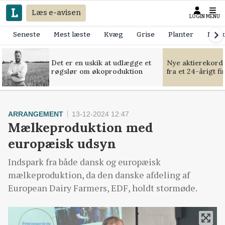
Læs e-avisen
LOGIN
MENU
Seneste
Mest læste
Kvæg
Grise
Planter
Mask
Det er en uskik at udlægge et
Nye aktierekorde
røgslør om økoproduktion
fra et 24-årigt f
ARRANGEMENT
13-12-2024 12:47
Mælkeproduktion med
europæisk udsyn
Indspark fra både dansk og europæisk
mælkeproduktion, da den danske afdeling af
European Dairy Farmers, EDF, holdt stormøde.