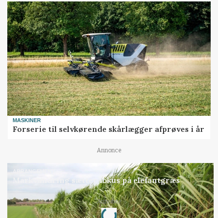
MASKINER
Forserie til selvkørende skårlægger afprøves i år
Annonce
ARRANGEMENT
Markvandring sætter fokus på elefantgræs
Loading...
Annonce