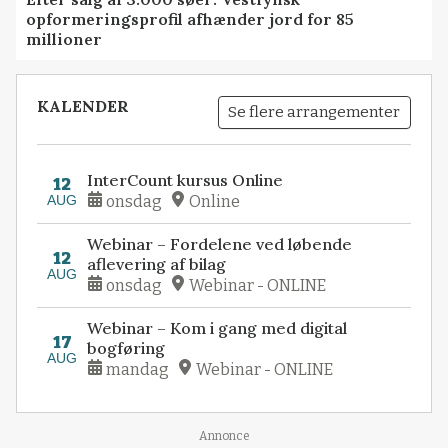
opformeringsprofil afhænder jord for 85
millioner
KALENDER
Se flere arrangementer
InterCount kursus Online
12
AUG
onsdag
Online
Webinar – Fordelene ved løbende
12
aflevering af bilag
AUG
onsdag
Webinar - ONLINE
Webinar – Kom i gang med digital
17
bogføring
AUG
mandag
Webinar - ONLINE
Loading...
Annonce