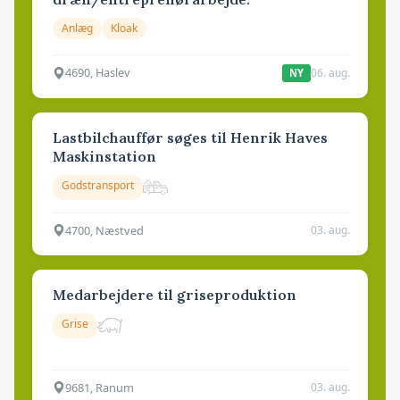
Anlæg
Kloak
4690, Haslev
06. aug.
NY
Lastbilchauffør søges til Henrik Haves
Maskinstation
Godstransport
4700, Næstved
03. aug.
Medarbejdere til griseproduktion
Grise
9681, Ranum
03. aug.