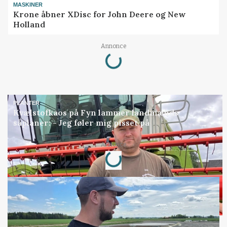
MASKINER
Krone åbner XDisc for John Deere og New
Holland
Loading...
Annonce
PLANTER
Kvælstofkaos på Fyn lammer landmænds
såplaner: - Jeg føler mig pisset på
Loading...
Annonce