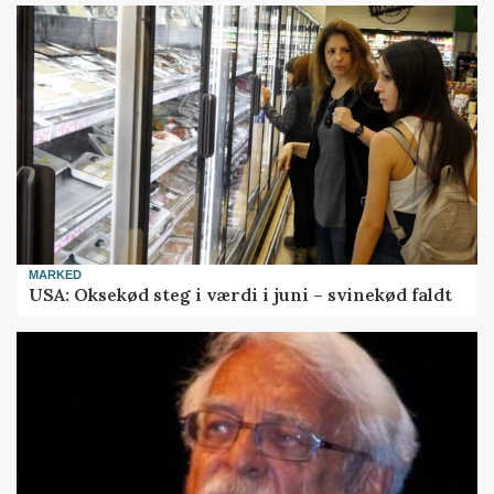
MARKED
USA: Oksekød steg i værdi i juni – svinekød faldt