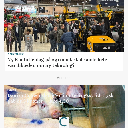
AGROMEK
Ny Kartoffeldag på Agromek skal samle hele
værdikæden om ny teknologi
Annonce
GRISE
Danish Crown slår igen i noteringsstrid: Tysk
gab er 3 kroner – ikke 4,30
Annonce
Loading...