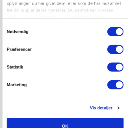
oplysninger, du har givet dem, eller som de har indsamlet
fra din brug af deres tjenester. Du samtykker til vores
cookies, hvis du fortsætter med at anvende vores
LEDER
hjemmeside.
Samtykkevalg
Det er en uskik at udlægge et røgslør om
Nødvendig
økoproduktion
Præferencer
HØST-TOUR
Statistik
Marketing
Vis detaljer
PLANTER
På døgnvagt i høsten
OK