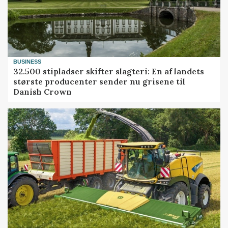
BUSINESS
32.500 stipladser skifter slagteri: En af landets
største producenter sender nu grisene til
Danish Crown