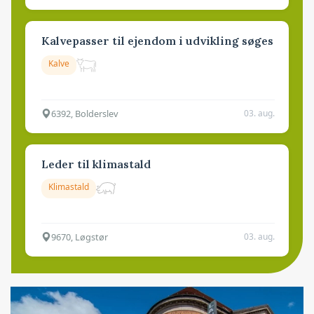
Kalvepasser til ejendom i udvikling søges
Kalve
6392, Bolderslev
03. aug.
Leder til klimastald
Klimastald
9670, Løgstør
03. aug.