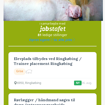
Jobs
i samarbejde med
81
ledige stillinger
Opret agent
Se alle jobs
Elevplads tilbydes ved Ringkøbing /
Trainee placement Ringkøbing
Grise
6950, Ringkøbing
06. aug.
NY
Rørlægger / håndmand søges til
dræn/entreprenørarbejde.