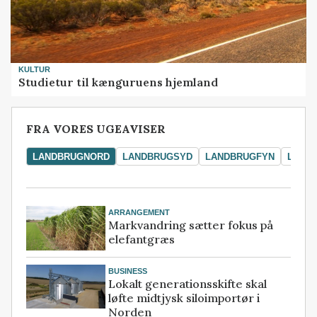
KULTUR
Studietur til kænguruens hjemland
FRA VORES UGEAVISER
LANDBRUGNORD
LANDBRUGSYD
LANDBRUGFYN
LAND
ARRANGEMENT
Markvandring sætter fokus på
elefantgræs
BUSINESS
Lokalt generationsskifte skal
løfte midtjysk siloimportør i
Norden