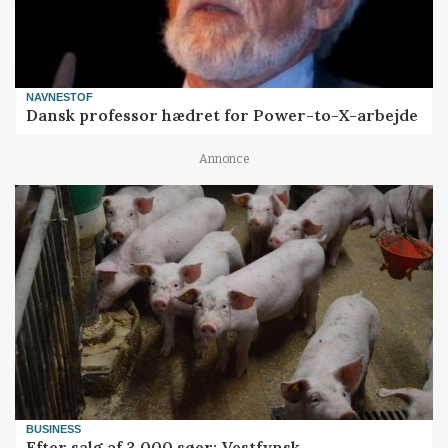
NAVNESTOF
Dansk professor hædret for Power-to-X-arbejde
Annonce
BUSINESS
Efter salg af 3.000 søer: Vestfynsk