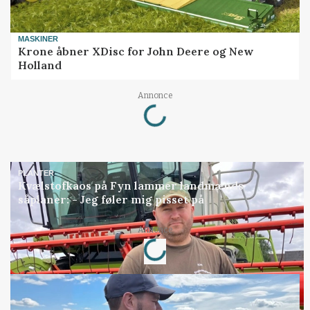
MASKINER
Krone åbner XDisc for John Deere og New
Holland
Loading...
Annonce
PLANTER
Kvælstofkaos på Fyn lammer landmænds
såplaner: - Jeg føler mig pisset på
Loading...
Annonce