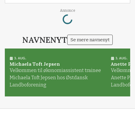
Loading...
Annonce
NAVNENYT
Se mere navnenyt
3. AUG.
3. AUG.
Michaela Toft Jepsen
Anette Pl
Velkommen til økonomiassistent trainee
Velkommen 
Michaela Toft Jepsen hos Østdansk
Anette Pl
Landboforening
Landbofor