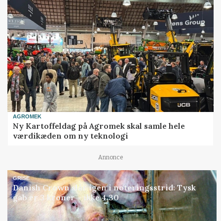
AGROMEK
Ny Kartoffeldag på Agromek skal samle hele
værdikæden om ny teknologi
Annonce
GRISE
Danish Crown slår igen i noteringsstrid: Tysk
gab er 3 kroner – ikke 4,30
Annonce