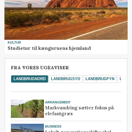
KULTUR
Studietur til kænguruens hjemland
FRA VORES UGEAVISER
LANDBRUGNORD
LANDBRUGSYD
LANDBRUGFYN
LAND
ARRANGEMENT
Markvandring sætter fokus på
elefantgræs
BUSINESS
Lokalt generationsskifte skal