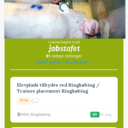
Loading...
Jobs
i samarbejde med
81
ledige stillinger
Opret agent
Se alle jobs
Elevplads tilbydes ved Ringkøbing /
Trainee placement Ringkøbing
Grise
6950, Ringkøbing
06. aug.
NY