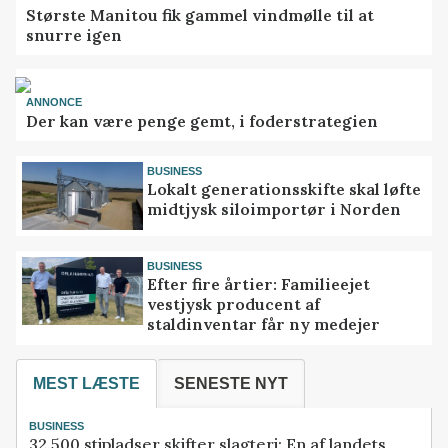
Største Manitou fik gammel vindmølle til at
snurre igen
ANNONCE
Der kan være penge gemt, i foderstrategien
BUSINESS
Lokalt generationsskifte skal løfte
midtjysk siloimportør i Norden
BUSINESS
Efter fire årtier: Familieejet
vestjysk producent af
staldinventar får ny medejer
MEST LÆSTE
SENESTE NYT
BUSINESS
32.500 stipladser skifter slagteri: En af landets