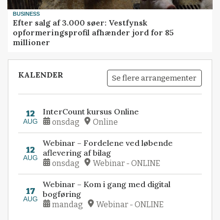
BUSINESS
Efter salg af 3.000 søer: Vestfynsk
opformeringsprofil afhænder jord for 85
millioner
KALENDER
Se flere arrangementer
InterCount kursus Online
12
AUG
onsdag
Online
Webinar – Fordelene ved løbende
12
aflevering af bilag
AUG
onsdag
Webinar - ONLINE
Webinar – Kom i gang med digital
17
bogføring
AUG
mandag
Webinar - ONLINE