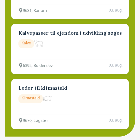
9681, Ranum
03. aug.
Kalvepasser til ejendom i udvikling søges
Kalve
6392, Bolderslev
03. aug.
Leder til klimastald
Klimastald
9670, Løgstør
03. aug.