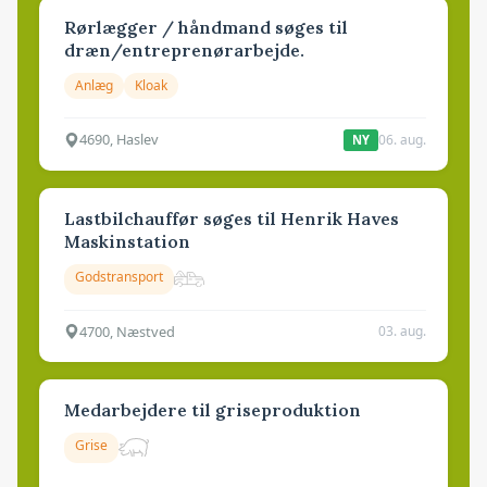
Rørlægger / håndmand søges til
dræn/entreprenørarbejde.
Anlæg
Kloak
4690, Haslev
06. aug.
NY
Lastbilchauffør søges til Henrik Haves
Maskinstation
Godstransport
4700, Næstved
03. aug.
Medarbejdere til griseproduktion
Grise