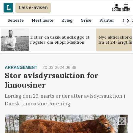
Læs e-avisen
LOGIN
MENU
Seneste
Mest læste
Kvæg
Grise
Planter
Mask
Det er en uskik at udlægge et
Nye aktierekorde
røgslør om økoproduktion
fra et 24-årigt f
ARRANGEMENT
20-03-2024 06:38
Stor avlsdyrsauktion for
limousiner
Lørdag den 23. marts er der atter avlsdyrsauktion i
Dansk Limousine Forening.