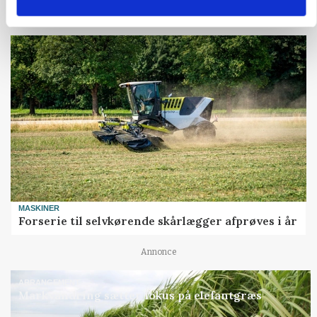
Annonce
MASKINER
Forserie til selvkørende skårlægger afprøves i år
Annonce
ARRANGEMENT
Markvandring sætter fokus på elefantgræs