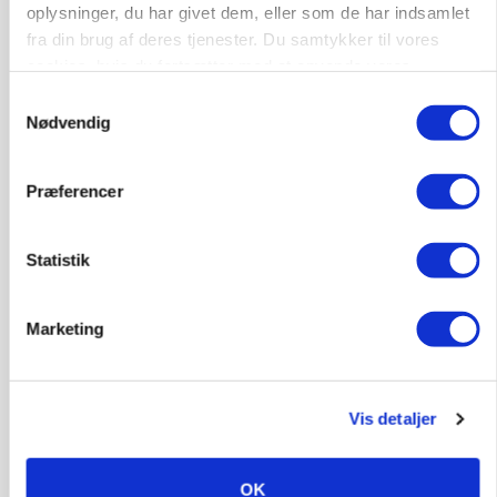
På døgnvagt i høsten
oplysninger, du har givet dem, eller som de har indsamlet
Loading...
fra din brug af deres tjenester. Du samtykker til vores
Annonce
cookies, hvis du fortsætter med at anvende vores
hjemmeside.
Samtykkevalg
Nødvendig
Præferencer
Statistik
Marketing
Vis detaljer
GRISE
Svineproducenter kalder Danish Crowns pris en
katastrofe
OK