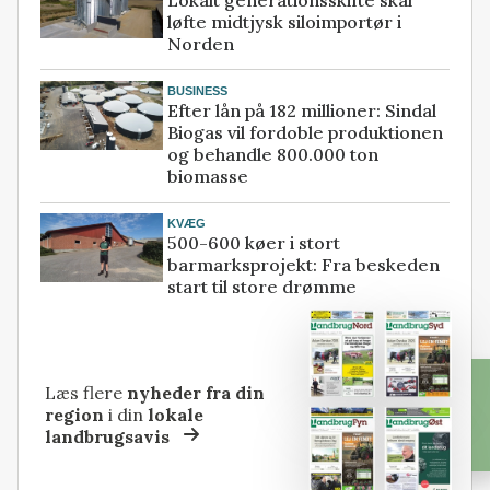
løfte midtjysk siloimportør i
Norden
BUSINESS
Efter lån på 182 millioner: Sindal
Biogas vil fordoble produktionen
og behandle 800.000 ton
biomasse
KVÆG
500-600 køer i stort
barmarksprojekt: Fra beskeden
start til store drømme
Læs flere
nyheder fra din
region
i din
lokale
landbrugsavis