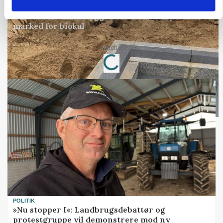
BUSINESS
Fra mark til mur: Byggeriet kan åbne nyt
marked for biokul
Annonce
Loading...
POLITIK
»Nu stopper I«: Landbrugsdebattør og
protestgruppe vil demonstrere mod ny