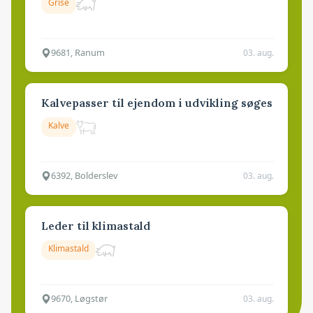
Grise
9681, Ranum
03. aug.
Kalvepasser til ejendom i udvikling søges
Kalve
6392, Bolderslev
03. aug.
Leder til klimastald
Klimastald
9670, Løgstør
03. aug.