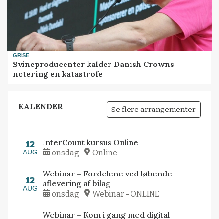
GRISE
Svineproducenter kalder Danish Crowns
notering en katastrofe
KALENDER
Se flere arrangementer
InterCount kursus Online
12
AUG
onsdag
Online
Webinar – Fordelene ved løbende
12
aflevering af bilag
AUG
onsdag
Webinar - ONLINE
Webinar – Kom i gang med digital