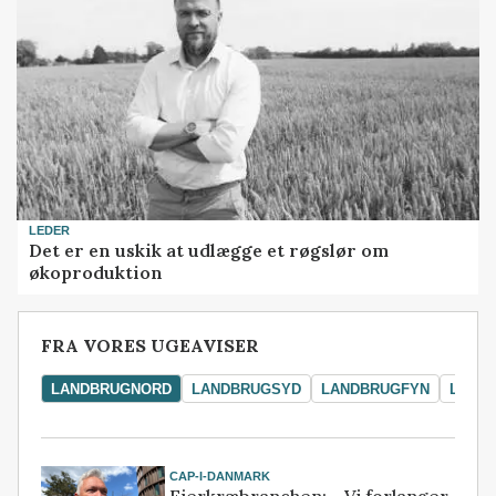
LEDER
Det er en uskik at udlægge et røgslør om
økoproduktion
FRA VORES UGEAVISER
LANDBRUGNORD
LANDBRUGSYD
LANDBRUGFYN
LAND
CAP-I-DANMARK