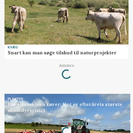
KVÆG
Snart kan man søge tilskud til naturprojekter
Annonce
Loading...
PLANTER
Før såmaskinen kører: Her er efterårets største
skadedyrsrisici
Annonce
Loading...