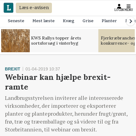
Læs e-avisen
LOGIN
MENU
Seneste
Mest læste
Kvæg
Grise
Planter
Mask
KWS Rallys topper årets
Fjerkræbranchen:
sortsforsøg i vinterbyg
konkurrence- og
BREXIT
01-04-2019 10:37
Webinar kan hjælpe brexit-
ramte
Landbrugsstyrelsen inviterer alle interesserede
virksomheder, der importerer og eksporterer
planter og planteprodukter, herunder frugt/grønt,
frø, træ og træemballage og så videre til og fra
Storbritannien, til webinar om brexit.