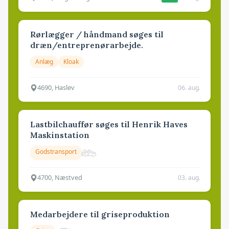
Rørlægger / håndmand søges til
dræn/entreprenørarbejde.
Anlæg
Kloak
4690, Haslev
06. aug.
Lastbilchauffør søges til Henrik Haves
Maskinstation
Godstransport
4700, Næstved
03. aug.
Medarbejdere til griseproduktion