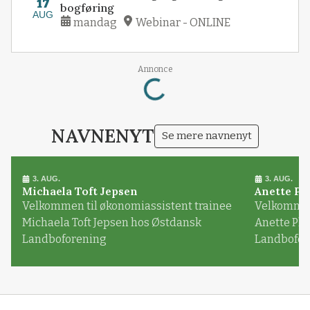
17
bogføring
AUG
mandag
Webinar - ONLINE
Annonce
Loading...
NAVNENYT
Se mere navnenyt
3. AUG.
3. AUG.
Michaela Toft Jepsen
Anette Pl
Velkommen til økonomiassistent trainee
Velkommen 
Michaela Toft Jepsen hos Østdansk
Anette Pl
Landboforening
Landbofor