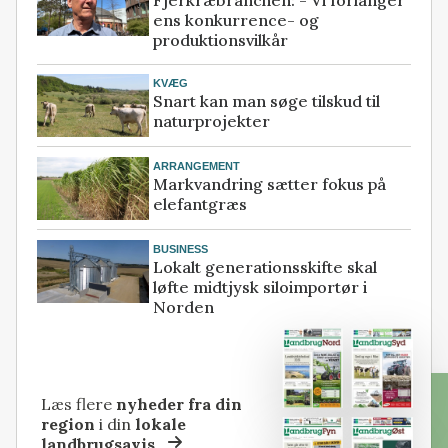
Fjerkræbranchen: - Vi forlanger
ens konkurrence- og
produktionsvilkår
KVÆG
Snart kan man søge tilskud til
naturprojekter
ARRANGEMENT
Markvandring sætter fokus på
elefantgræs
BUSINESS
Lokalt generationsskifte skal
løfte midtjysk siloimportør i
Norden
Læs flere
nyheder fra din
region
i din
lokale
landbrugsavis