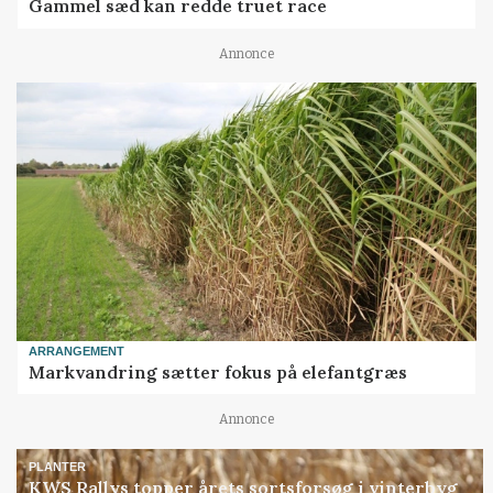
Gammel sæd kan redde truet race
Annonce
ARRANGEMENT
Markvandring sætter fokus på elefantgræs
Annonce
PLANTER
KWS Rallys topper årets sortsforsøg i vinterbyg