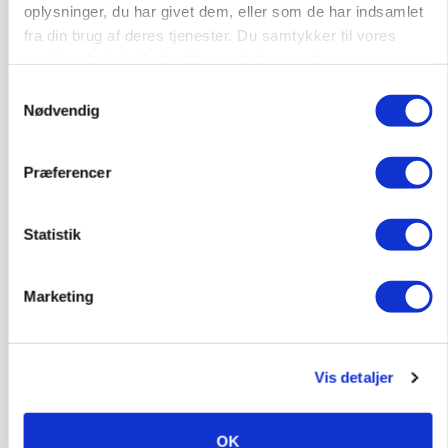
BUSINESS
oplysninger, du har givet dem, eller som de har indsamlet
Ejer eller medejer? Nyt tv-format udfordrer
fra din brug af deres tjenester. Du samtykker til vores
landbrugets ejerstruktur
cookies, hvis du fortsætter med at anvende vores
hjemmeside.
Annonce
Samtykkevalg
Nødvendig
Præferencer
Statistik
Marketing
MARKED
Russisk mælkepris dykker 23 procent
Vis detaljer
Annonce
OK