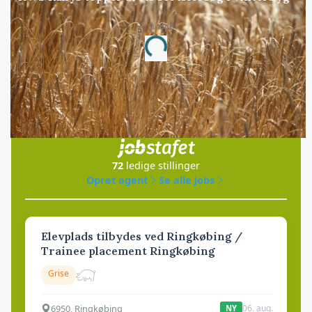
Annonce
Loading...
Jobs
i samarbejde med
72
ledige stillinger
Opret agent
Se alle jobs
Elevplads tilbydes ved Ringkøbing /
Trainee placement Ringkøbing
Grise
6950, Ringkøbing
06. aug.
NY