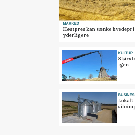
MARKED
Høstpres kan sænke hvedepri
yderligere
KULTUR
Størst
igen
BUSINES
Lokalt 
siloim