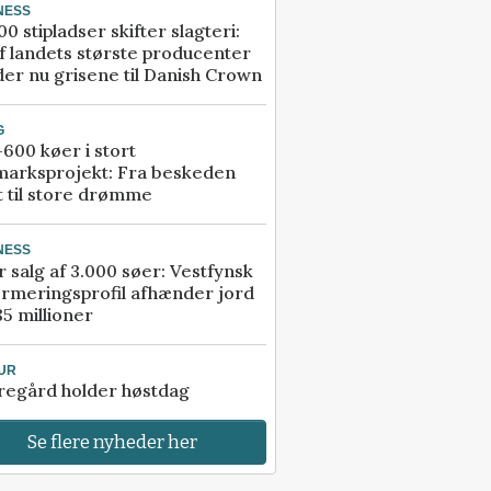
NESS
00 stipladser skifter slagteri:
f landets største producenter
er nu grisene til Danish Crown
G
600 køer i stort
marksprojekt: Fra beskeden
t til store drømme
NESS
r salg af 3.000 søer: Vestfynsk
rmeringsprofil afhænder jord
85 millioner
UR
regård holder høstdag
Se flere nyheder her