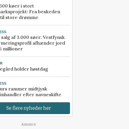
00 køer i stort
arksprojekt: Fra beskeden
 til store drømme
ESS
 salg af 3.000 søer: Vestfynsk
rmeringsprofil afhænder jord
5 millioner
UR
egård holder høstdag
ESS
urs rammer midtjysk
inhandler efter navneskifte
Se flere nyheder her
Annonce