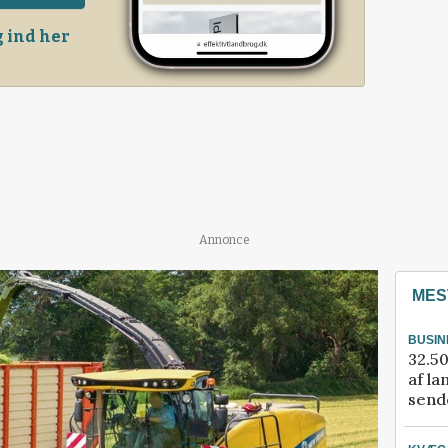
 ind her
Annonce
MES
BUSIN
32.50
af la
sende