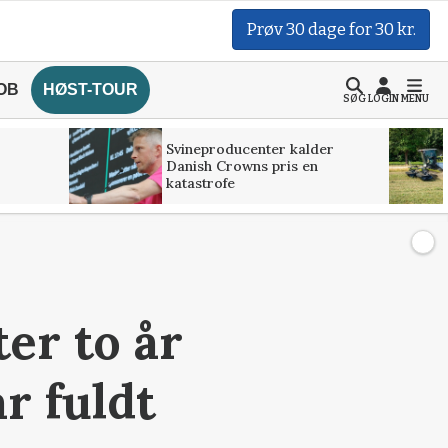
Prøv 30 dage for 30 kr.
OB
HØST-TOUR
SØG
LOGIN
MENU
Svineproducenter kalder
Danish Crowns pris en
katastrofe
er to år
r fuldt