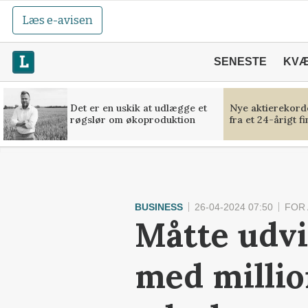
Læs e-avisen
SENESTE
KV
Det er en uskik at udlægge et
Nye aktierekorde
røgslør om økoproduktion
fra et 24-årigt f
BUSINESS
26-04-2024 07:50
FOR
Måtte udvi
med millio