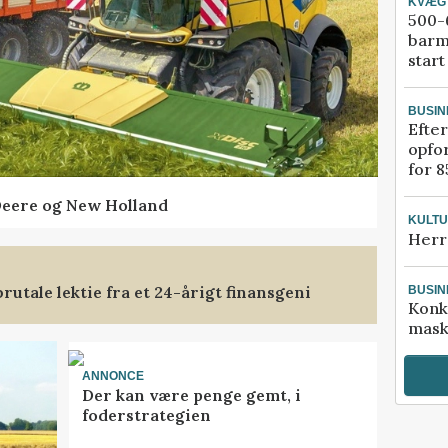
KVÆG
500-6
barm
start
BUSIN
Efter
opfo
for 8
Deere og New Holland
KULT
Herr
rutale lektie fra et 24-årigt finansgeni
BUSIN
Konk
mask
ANNONCE
Der kan være penge gemt, i
foderstrategien