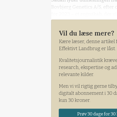
Sådan lyder udmeldingen fra 
Bovbjerg Genetics A/S, efter 
for 2023 – et regnskab, der 
underskud på 3 millioner kron
kroner i 2023.
Vil du læse mere?
Kære læser, denne artikel 
Effektivt Landbrug er låst.
Kvalitetsjournalistik kræv
research, ekspertise og ad
relevante kilder.
Men vi vil rigtig gerne tilb
digitalt abonnement i 30 d
kun 30 kroner.
Prøv 30 dage for 30 