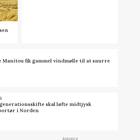
sen
e Manitou fik gammel vindmølle til at snurre
S
generationsskifte skal løfte midtjysk
portør i Norden
Annonce