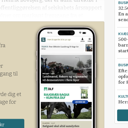
Henrik Bovbjerg, der er adm. direktør i
BUSI
offentliggørelsen af selskabets årsrapport
32.5
En a
vidner om markant fremgang fra et
send
er i 2022 til et overskud på 6,7 millioner
KVÆ
500-
bar
fra
star
er
BUSI
Efte
gang til
opfo
for 
yde dig et
KULT
age for
Her
kr