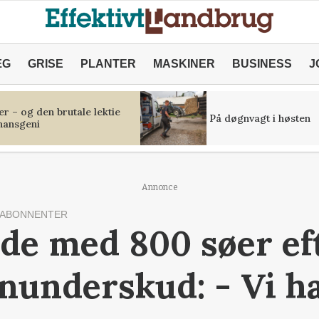
ÆG
GRISE
PLANTER
MASKINER
BUSINESS
J
r – og den brutale lektie
På døgnvagt i høsten
inansgeni
Annonce
 ABONNENTER
de med 800 søer eft
nunderskud: - Vi ha