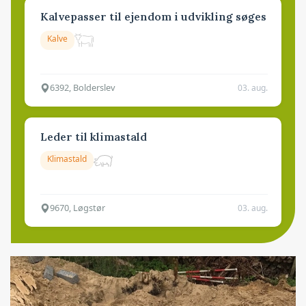
Kalvepasser til ejendom i udvikling søges
Kalve
6392, Bolderslev
03. aug.
Leder til klimastald
Klimastald
9670, Løgstør
03. aug.