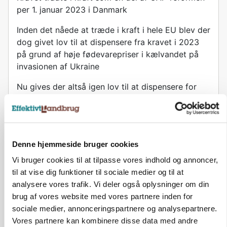
per 1. januar 2023 i Danmark
Inden det nåede at træde i kraft i hele EU blev der
dog givet lov til at dispensere fra kravet i 2023
på grund af høje fødevarepriser i kælvandet på
invasionen af Ukraine
Nu gives der altså igen lov til at dispensere for
2024, men heller ikke denne gang Danmark sig af
muligheden
Denne hjemmeside bruger cookies
Få aktuelle nyheder i indbakken
Vi bruger cookies til at tilpasse vores indhold og annoncer,
til at vise dig funktioner til sociale medier og til at
analysere vores trafik. Vi deler også oplysninger om din
Tilmeld
brug af vores website med vores partnere inden for
sociale medier, annonceringspartnere og analysepartnere.
Ved tilmelding af nyhedsbrevet accepterer du L-
Vores partnere kan kombinere disse data med andre