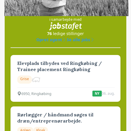
Jobs
i samarbejde med
76
ledige stillinger
Opret agent
Se alle jobs
Elevplads tilbydes ved Ringkøbing /
Trainee placement Ringkøbing
Grise
6950, Ringkøbing
06. aug.
NY
Rørlægger / håndmand søges til
dræn/entreprenørarbejde.
Anlæg
Kloak