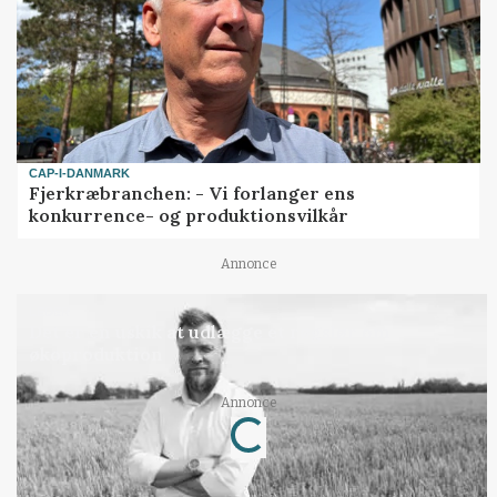
CAP-I-DANMARK
Fjerkræbranchen: - Vi forlanger ens
konkurrence- og produktionsvilkår
Annonce
LEDER
Det er en uskik at udlægge et røgslør om
økoproduktion
Annonce
Loading...