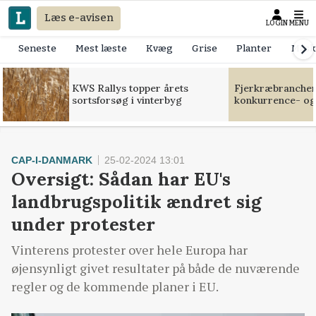
Læs e-avisen
LOGIN
MENU
Seneste
Mest læste
Kvæg
Grise
Planter
Mask
KWS Rallys topper årets
Fjerkræbranchen:
sortsforsøg i vinterbyg
konkurrence- og
CAP-I-DANMARK
25-02-2024 13:01
Oversigt: Sådan har EU's
landbrugspolitik ændret sig
under protester
Vinterens protester over hele Europa har
øjensynligt givet resultater på både de nuværende
regler og de kommende planer i EU.