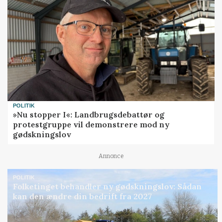
POLITIK
»Nu stopper I«: Landbrugsdebattør og
protestgruppe vil demonstrere mod ny
gødskningslov
Annonce
POLITIK
Folketinget behandler ny gødskningslov: Sådan
kan den ændre din bedrift fra 2027
Annonce