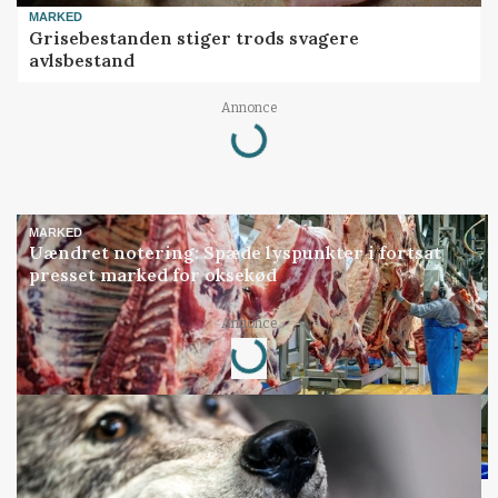
MARKED
Grisebestanden stiger trods svagere
avlsbestand
Annonce
Loading...
MARKED
Uændret notering: Spæde lyspunkter i fortsat
presset marked for oksekød
Annonce
Loading...