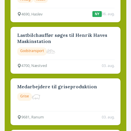
4690, Haslev
06. aug.
NY
Lastbilchauffør søges til Henrik Haves
Maskinstation
Godstransport
4700, Næstved
03. aug.
Medarbejdere til griseproduktion
Grise
9681, Ranum
03. aug.