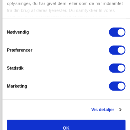
Mediehus A/S privatlivspolitik.
Læs den her.
oplysninger, du har givet dem, eller som de har indsamlet
fra din brug af deres tjenester. Du samtykker til vores
cookies, hvis du fortsætter med at anvende vores
hjemmeside.
Samtykkevalg
Nødvendig
Præferencer
Statistik
Marketing
GRISE
Rådgiver om DB-Tjek: Små justeringer kan give
Vis detaljer
store besparelser
OK
Annonce