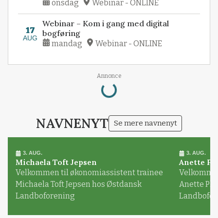
onsdag
Webinar - ONLINE
Webinar – Kom i gang med digital
17
bogføring
AUG
mandag
Webinar - ONLINE
Loading...
Annonce
NAVNENYT
Se mere navnenyt
3. AUG.
3. AUG.
Michaela Toft Jepsen
Anette Pl
Velkommen til økonomiassistent trainee
Velkommen 
Michaela Toft Jepsen hos Østdansk
Anette Pl
Landboforening
Landbofor