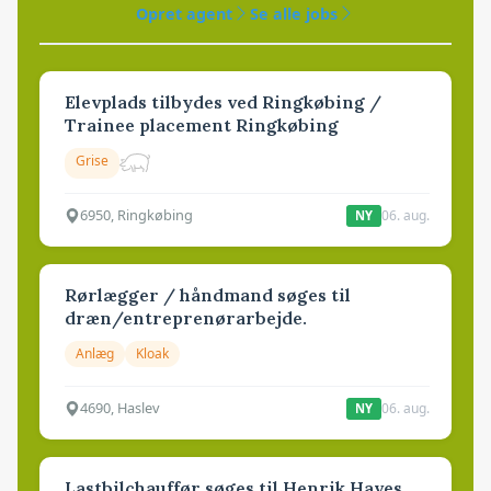
Opret agent
Se alle jobs
Elevplads tilbydes ved Ringkøbing /
Trainee placement Ringkøbing
Grise
6950, Ringkøbing
06. aug.
NY
Rørlægger / håndmand søges til
dræn/entreprenørarbejde.
Anlæg
Kloak
4690, Haslev
06. aug.
NY
Lastbilchauffør søges til Henrik Haves