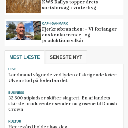
KWS Rallys topper årets
sortsforsøg i vinterbyg
CAP-I-DANMARK
Fjerkræbranchen: - Vi forlanger
ens konkurrence- og
produktionsvilkår
MEST LÆSTE
SENESTE NYT
ULVE
Landmand vågnede ved lyden af skrigende kvier:
Ulven stod på foderbordet
BUSINESS
32.500 stipladser skifter slagteri: En af landets
største producenter sender nu grisene til Danish
Crown
KULTUR
Herregård holder høstdag