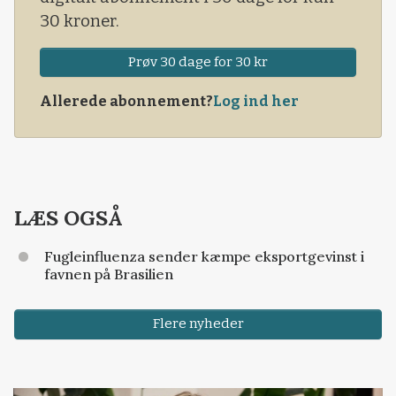
30 kroner.
Prøv 30 dage for 30 kr
Allerede abonnement?
Log ind her
LÆS OGSÅ
Fugleinfluenza sender kæmpe eksportgevinst i
favnen på Brasilien
Flere nyheder