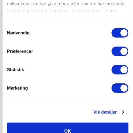
oplysninger, du har givet dem, eller som de har indsamlet
fra din brug af deres tjenester. Du samtykker til vores
cookies, hvis du fortsætter med at anvende vores
hjemmeside.
Samtykkevalg
POLITIK
»Nu stopper I«: Landbrugsdebattør og
Nødvendig
protestgruppe vil demonstrere mod ny
gødskningslov
Præferencer
Annonce
Statistik
KVÆG
Snart kan man søge tilskud til naturprojekter
Loading...
Marketing
Annonce
Vis detaljer
OK