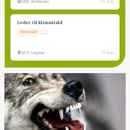
6392, Bolderslev
03. aug.
Leder til klimastald
Klimastald
9670, Løgstør
03. aug.