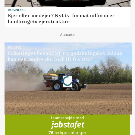
BUSINESS
Ejer eller medejer? Nyt tv-format udfordrer
landbrugets ejerstruktur
Annonce
POLITIK
Folketinget behandler ny gødskningslov: Sådan
kan den ændre din bedrift fra 2027
Loading...
Annonce
Jobs
i samarbejde med
76
ledige stillinger