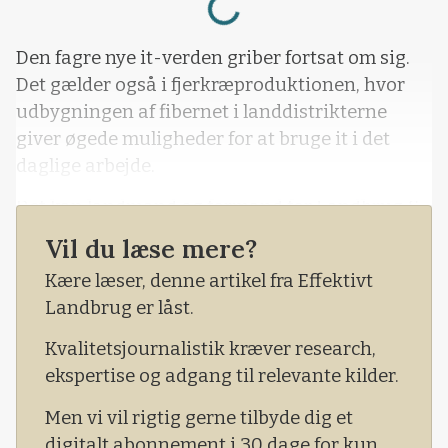
Den fagre nye it-verden griber fortsat om sig.
Det gælder også i fjerkræproduktionen, hvor
udbygningen af fibernet i landdistrikterne
giver øgede muligheder for at bruge it i det
daglige arbejde.
Det kan landmand og formand for Landbrug &
Fødevarer Fjerkræ, Martin Hjort Jensen, tale
Vil du læse mere?
med om.
Kære læser, denne artikel fra Effektivt
Han har netop fået sat en trådløs
Landbrug er låst.
internetforbindelse op, der gør det muligt for
Kvalitetsjournalistik kræver research,
ham at overvåge to af de fire kyllingehus
ekspertise og adgang til relevante kilder.
Men vi vil rigtig gerne tilbyde dig et
digitalt abonnement i 30 dage for kun