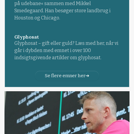
på udebane« sammen med Mikkel
Smedegaard. Han besøger store landbrug i
Houston og Chicago.
Glyphosat
Glyphosat – gift eller guld? Læs med her, når vi
går i dybden med emnet i over 100
indsigtsgivende artikler om glyphosat.
Se flere emner her