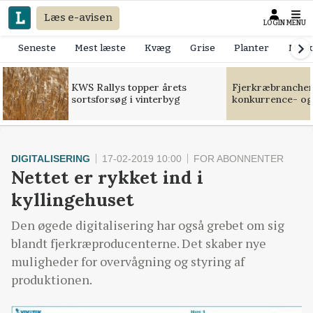
Læs e-avisen
LOGIN
MENU
Seneste
Mest læste
Kvæg
Grise
Planter
Mask
KWS Rallys topper årets
Fjerkræbranchen:
sortsforsøg i vinterbyg
konkurrence- og
DIGITALISERING
17-02-2019 10:00
FOR ABONNENTER
Nettet er rykket ind i
kyllingehuset
Den øgede digitalisering har også grebet om sig
blandt fjerkræproducenterne. Det skaber nye
muligheder for overvågning og styring af
produktionen.