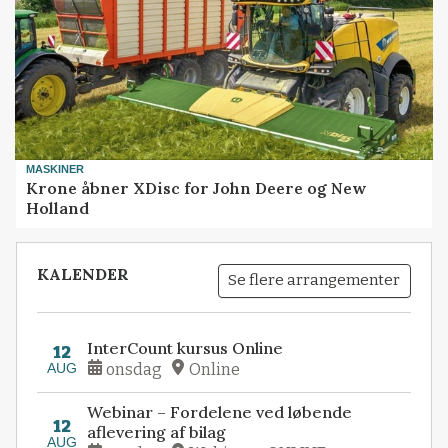
MASKINER
Krone åbner XDisc for John Deere og New
Holland
KALENDER
Se flere arrangementer
InterCount kursus Online
12
AUG
onsdag
Online
Webinar – Fordelene ved løbende
12
aflevering af bilag
AUG