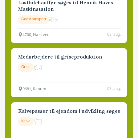
Lastbilchauffør søges til Henrik Haves
Maskinstation
Godstransport
4700, Næstved
03. aug.
Medarbejdere til griseproduktion
Grise
9681, Ranum
03. aug.
Kalvepasser til ejendom i udvikling søges
Kalve