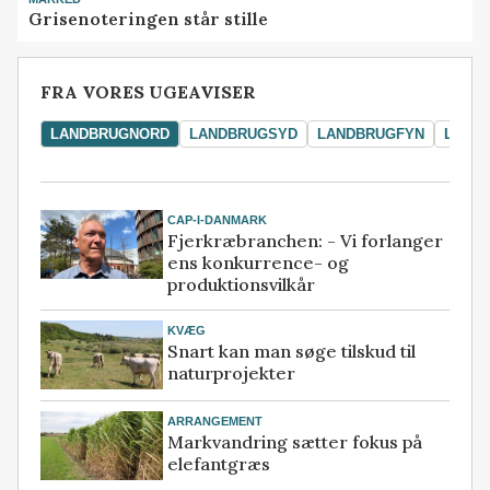
Grisenoteringen står stille
FRA VORES UGEAVISER
LANDBRUGNORD
LANDBRUGSYD
LANDBRUGFYN
LAND
CAP-I-DANMARK
Fjerkræbranchen: - Vi forlanger
ens konkurrence- og
produktionsvilkår
KVÆG
Snart kan man søge tilskud til
naturprojekter
ARRANGEMENT
Markvandring sætter fokus på
elefantgræs