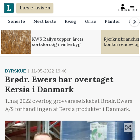
Læs e-avisen
LOGIN
MENU
Seneste
Mest læste
Kvæg
Grise
Planter
Mask
KWS Rallys topper årets
Fjerkræbranchen:
sortsforsøg i vinterbyg
konkurrence- og
DYRSKUE
11-05-2022 19:46
Brødr. Ewers har overtaget
Kersia i Danmark
1.maj 2022 overtog grovvareselskabet Brødr. Ewers
A/S forhandlingen af Kersia produkter i Danmark.