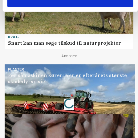
KVÆG
Snart kan man søge tilskud til naturprojekter
Annonce
PLANTER
Før såmaskinen kører: Her er efterårets største
skadedyrsrisici
Annonce
Loading...