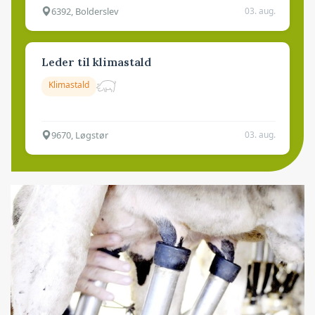
6392, Bolderslev
03. aug.
Leder til klimastald
Klimastald
9670, Løgstør
03. aug.