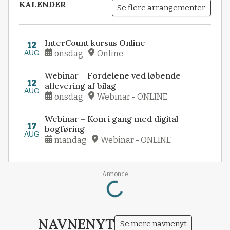
KALENDER
Se flere arrangementer
InterCount kursus Online
12
AUG
onsdag
Online
Webinar – Fordelene ved løbende
12
aflevering af bilag
AUG
onsdag
Webinar - ONLINE
Webinar – Kom i gang med digital
17
bogføring
AUG
mandag
Webinar - ONLINE
Annonce
Loading...
NAVNENYT
Se mere navnenyt