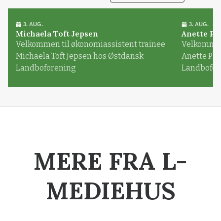
3. AUG.
3. AUG.
Michaela Toft Jepsen
Anette Pl
Velkommen til økonomiassistent trainee
Velkommen 
Michaela Toft Jepsen hos Østdansk
Anette Pl
Landboforening
Landbofor
MERE FRA L-
MEDIEHUS