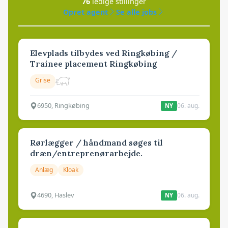
76
ledige stillinger
Opret agent
Se alle jobs
Elevplads tilbydes ved Ringkøbing /
Trainee placement Ringkøbing
Grise
6950, Ringkøbing
06. aug.
NY
Rørlægger / håndmand søges til
dræn/entreprenørarbejde.
Anlæg
Kloak
4690, Haslev
06. aug.
NY