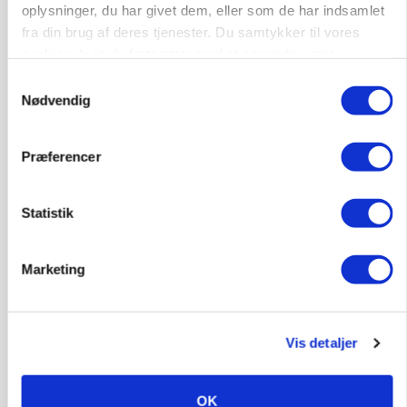
oplysninger, du har givet dem, eller som de har indsamlet
fra din brug af deres tjenester. Du samtykker til vores
cookies, hvis du fortsætter med at anvende vores
hjemmeside.
Samtykkevalg
Nødvendig
Præferencer
POLITIK
»Nu stopper I«: Landbrugsdebattør og
protestgruppe vil demonstrere mod ny
Statistik
gødskningslov
Marketing
Annonce
Vis detaljer
OK