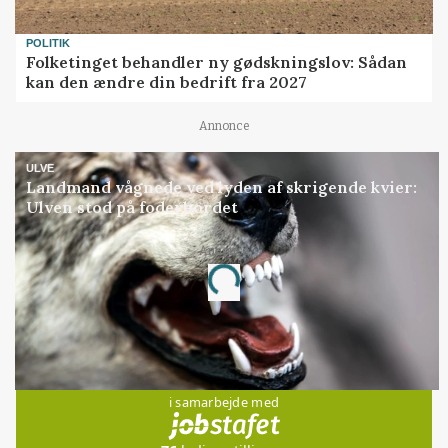
POLITIK
Folketinget behandler ny gødskningslov: Sådan
kan den ændre din bedrift fra 2027
Annonce
ULVE
Landmand vågnede ved lyden af skrigende kvier:
Ulven stod på foderbordet
Annonce
Loading...
Jobs
i samarbejde med