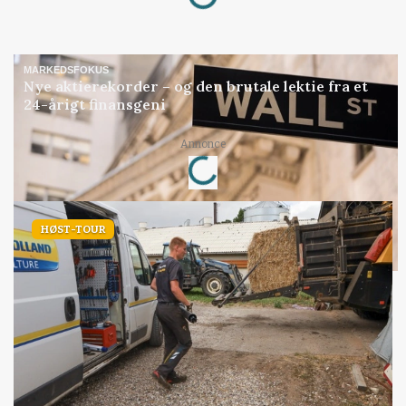
MARKEDSFOKUS
Nye aktierekorder – og den brutale lektie fra et
24-årigt finansgeni
Annonce
Loading...
HØST-TOUR