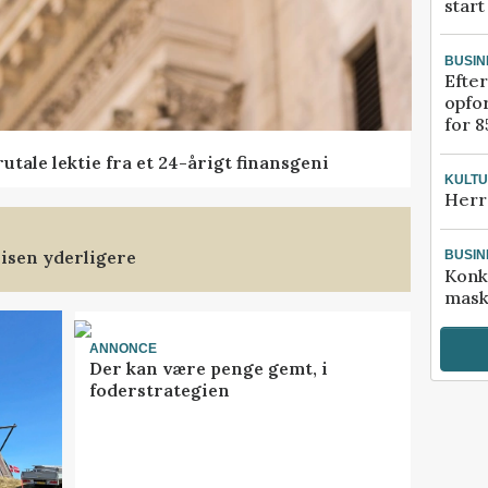
start
BUSIN
Efter
opfo
for 8
tale lektie fra et 24-årigt finansgeni
KULT
Herr
isen yderligere
BUSIN
Konk
mask
ANNONCE
Der kan være penge gemt, i
foderstrategien