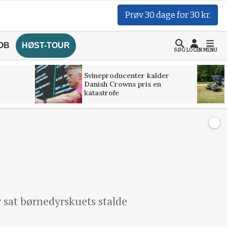
Prøv 30 dage for 30 kr.
OB
HØST-TOUR
SØG
LOGIN
MENU
Svineproducenter kalder
Danish Crowns pris en
katastrofe
 sat børnedyrskuets stalde