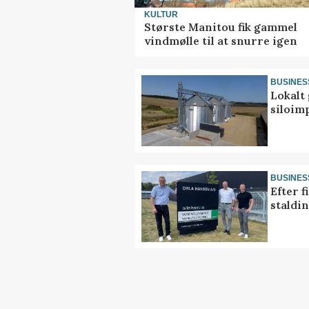
KULTUR
Største Manitou fik gammel
vindmølle til at snurre igen
BUSINES
Lokalt 
siloim
BUSINES
Efter f
staldi