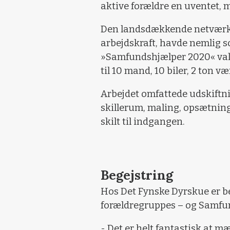
aktive forældre en uventet
Den landsdækkende netværks
arbejdskraft, havde nemlig
»Samfundshjælper 2020« valg
til 10 mand, 10 biler, 2 ton v
Arbejdet omfattede udskiftnin
skillerum, maling, opsætnin
skilt til indgangen.
Begejstring
Hos Det Fynske Dyrskue er be
forældregruppes – og Samfun
- Det er helt fantastisk at 