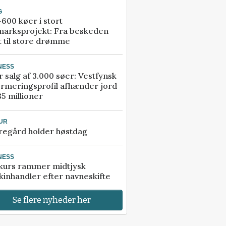
G
600 køer i stort
marksprojekt: Fra beskeden
t til store drømme
NESS
r salg af 3.000 søer: Vestfynsk
rmeringsprofil afhænder jord
85 millioner
UR
regård holder høstdag
NESS
kurs rammer midtjysk
inhandler efter navneskifte
Se flere nyheder her