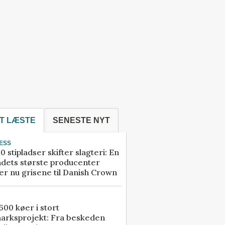
T LÆSTE
SENESTE NYT
ESS
0 stipladser skifter slagteri: En
ndets største producenter
r nu grisene til Danish Crown
00 køer i stort
arksprojekt: Fra beskeden