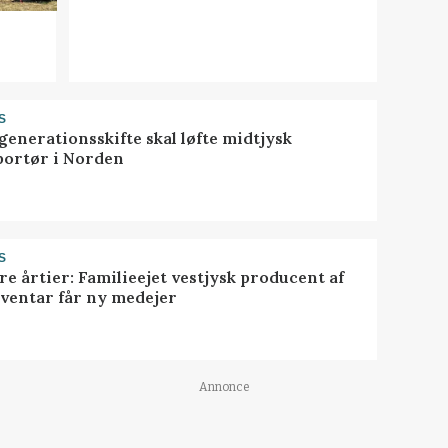
S
generationsskifte skal løfte midtjysk
portør i Norden
S
ire årtier: Familieejet vestjysk producent af
nventar får ny medejer
Annonce