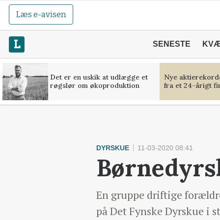
Læs e-avisen
SENESTE
KV
Det er en uskik at udlægge et
Nye aktierekorde
røgslør om økoproduktion
fra et 24-årigt f
DYRSKUE
11-03-2020 08:41
Børnedyrs
En gruppe driftige foræld
på Det Fynske Dyrskue i s