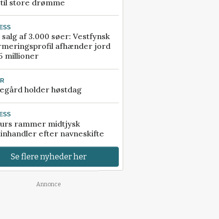
 til store drømme
ESS
 salg af 3.000 søer: Vestfynsk
rmeringsprofil afhænder jord
5 millioner
UR
egård holder høstdag
ESS
urs rammer midtjysk
inhandler efter navneskifte
Se flere nyheder her
Annonce