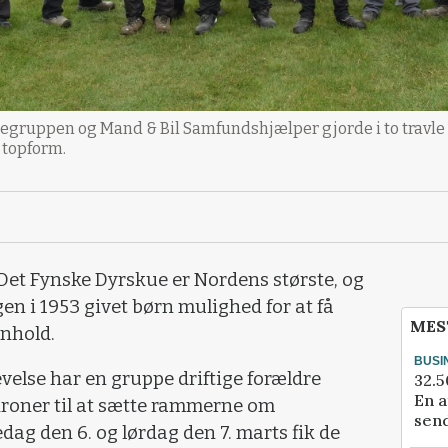
regruppen og Mand & Bil Samfundshjælper gjorde i to travle 
 topform.
t Fynske Dyrskue er Nordens største, og
en i 1953 givet børn mulighed for at få
MES
nhold.
BUSI
velse har en gruppe driftige forældre
32.5
En a
roner til at sætte rammerne om
send
dag den 6. og lørdag den 7. marts fik de