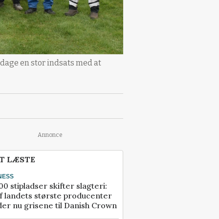
dage en stor indsats med at
Annonce
T LÆSTE
NESS
00 stipladser skifter slagteri:
f landets største producenter
er nu grisene til Danish Crown