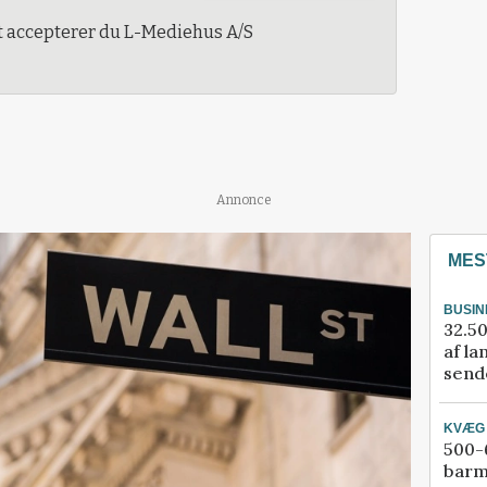
t accepterer du L-Mediehus A/S
Annonce
MES
BUSIN
32.50
af la
sende
KVÆG
500-6
barm