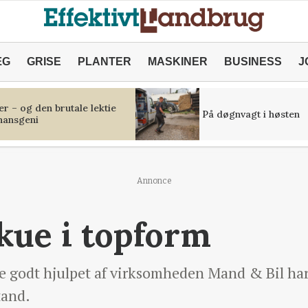
ÆG
GRISE
PLANTER
MASKINER
BUSINESS
J
r – og den brutale lektie
På døgnvagt i høsten
inansgeni
Annonce
kue i topform
re godt hjulpet af virksomheden Mand & Bil har
tand.