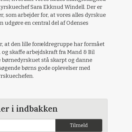
 dyrskuechef Sara Ekknud Windell. Der er
, som arbejder for, at vores alles dyrskue
an udgøre en central del af Odenses
, at den lille forældregruppe har formået
og skaffe arbejdskraft fra Mand & Bil
 se børnedyrskuet stå skarpt og danne
øgende børns gode oplevelser med
yrskuechefen.
der i indbakken
Tilmeld