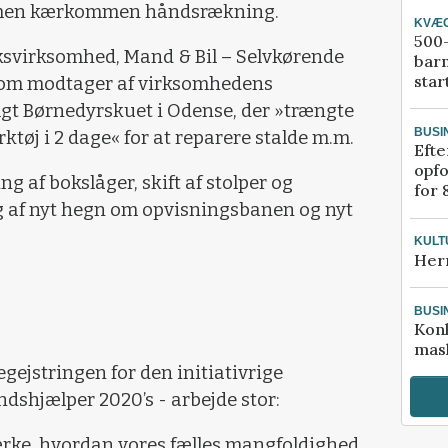
, men kærkommen håndsrækning.
KVÆ
500-
virksomhed, Mand & Bil – Selvkørende
bar
star
 som modtager af virksomhedens
t Børnedyrskuet i Odense, der »trængte
BUSI
ærktøj i 2 dage« for at reparere stalde m.m.
Efte
opfo
g af bokslåger, skift af stolper og
for 
g af nyt hegn om opvisningsbanen og nyt
KULT
Her
BUSI
Kon
mask
gejstringen for den initiativrige
dshjælper 2020’s - arbejde stor:
mærke, hvordan vores fælles mangfoldighed