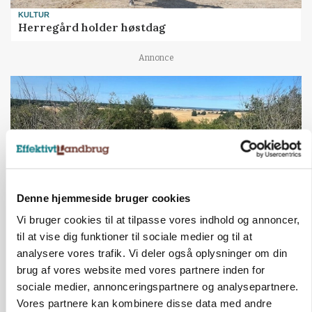
KULTUR
Herregård holder høstdag
Annonce
Denne hjemmeside bruger cookies
Vi bruger cookies til at tilpasse vores indhold og annoncer,
til at vise dig funktioner til sociale medier og til at
INDLAND
analysere vores trafik. Vi deler også oplysninger om din
Fredning binder landmands jord – kommunen
brug af vores website med vores partnere inden for
mangler stadig plejeplan
sociale medier, annonceringspartnere og analysepartnere.
Vores partnere kan kombinere disse data med andre
Annonce