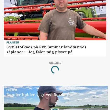
PLANTER
Kvælstofkaos på Fyn lammer landmænds
såplaner: - Jeg føler mig pisset på
Annonce
Loading...
POLITIK
Bønder holder vagt ved Rusland
Annonce