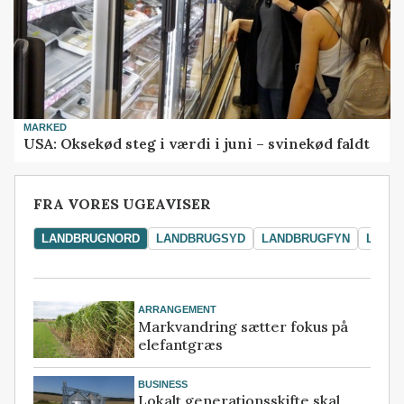
MARKED
USA: Oksekød steg i værdi i juni – svinekød faldt
FRA VORES UGEAVISER
LANDBRUGNORD
LANDBRUGSYD
LANDBRUGFYN
LAND
ARRANGEMENT
Markvandring sætter fokus på
elefantgræs
BUSINESS
Lokalt generationsskifte skal