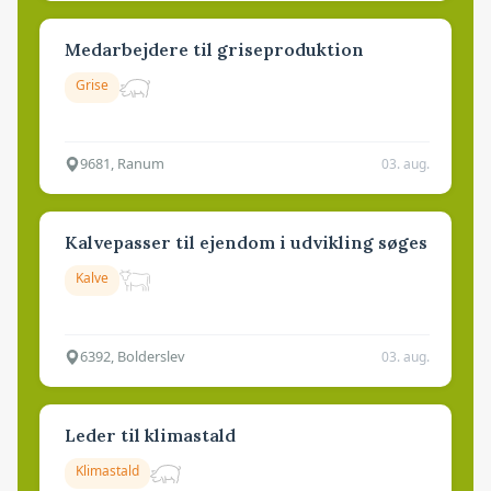
Medarbejdere til griseproduktion
Grise
9681, Ranum
03. aug.
Kalvepasser til ejendom i udvikling søges
Kalve
6392, Bolderslev
03. aug.
Leder til klimastald
Klimastald