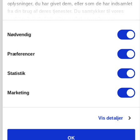
oplysninger, du har givet dem, eller som de har indsamlet
AGROMEK
fra din brug af deres tjenester. Du samtykker til vores
Ny Kartoffeldag på Agromek skal samle hele
cookies, hvis du fortsætter med at anvende vores
værdikæden om ny teknologi
hjemmeside.
Samtykkevalg
Nødvendig
Annonce
Loading...
Præferencer
Jobs
Statistik
i samarbejde med
Marketing
81
ledige stillinger
Opret agent
Se alle jobs
Vis detaljer
Elevplads tilbydes ved Ringkøbing /
Trainee placement Ringkøbing
OK