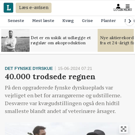
Læs e-avisen
LOGIN
MENU
Seneste
Mest læste
Kvæg
Grise
Planter
Mask
Det er en uskik at udlægge et
Nye aktierekorde
røgslør om økoproduktion
fra et 24-årigt f
DET FYNSKE DYRSKUE
15-06-2024 07:21
40.000 trodsede regnen
På den opgraderede fynske dyrskueplads var
vejrliget en bet for arrangørerne og udstillerne.
Desværre var kvægudstillingen også den hidtil
smalleste blandt andet af veterinære årsager.