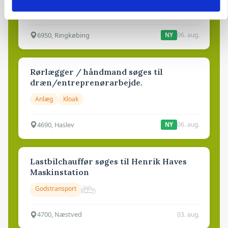
Grise
6950, Ringkøbing
06. aug.
NY
Rørlægger / håndmand søges til
dræn/entreprenørarbejde.
Anlæg
Kloak
4690, Haslev
06. aug.
NY
Lastbilchauffør søges til Henrik Haves
Maskinstation
Godstransport
4700, Næstved
03. aug.