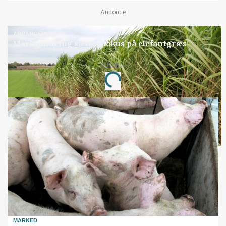
Annonce
ARRANGEMENT
Markvandring sætter fokus på elefantgræs
Annonce
Loading...
MARKED