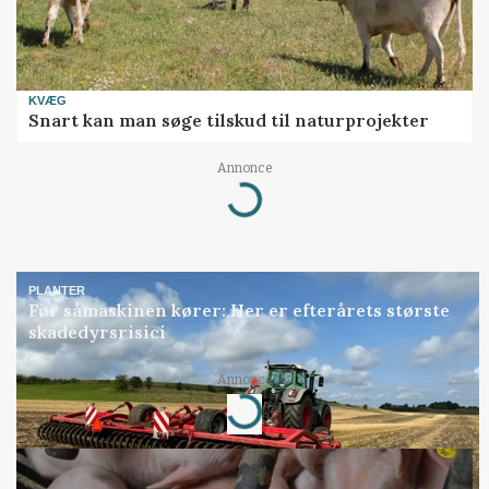
KVÆG
Snart kan man søge tilskud til naturprojekter
Annonce
Loading...
PLANTER
Før såmaskinen kører: Her er efterårets største
skadedyrsrisici
Annonce
Loading...