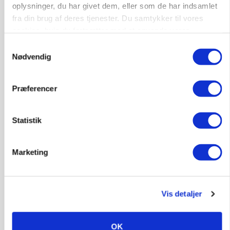
Loading...
oplysninger, du har givet dem, eller som de har indsamlet
fra din brug af deres tjenester. Du samtykker til vores
cookies, hvis du fortsætter med at anvende vores
hjemmeside.
Samtykkevalg
Jobs
Nødvendig
i samarbejde med
Præferencer
72
ledige stillinger
Opret agent
Se alle jobs
Statistik
Elevplads tilbydes ved Ringkøbing /
Marketing
Trainee placement Ringkøbing
Grise
Vis detaljer
6950, Ringkøbing
06. aug.
OK