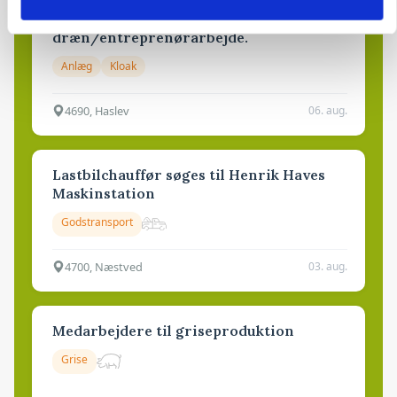
Rørlægger / håndmand søges til
dræn/entreprenørarbejde.
Anlæg
Kloak
4690, Haslev
06. aug.
Lastbilchauffør søges til Henrik Haves
Maskinstation
Godstransport
4700, Næstved
03. aug.
Medarbejdere til griseproduktion
Grise