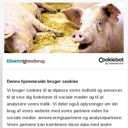
GRISE
Engang eksportsucces – nu kulturhistorie:
Denne hjemmeside bruger cookies
Gammel sæd kan redde truet race
Vi bruger cookies til at tilpasse vores indhold og annoncer,
Annonce
til at vise dig funktioner til sociale medier og til at
analysere vores trafik. Vi deler også oplysninger om din
ARRANGEMENT
brug af vores website med vores partnere inden for
Markvandring sætter fokus på elefantgræs
sociale medier, annonceringspartnere og analysepartnere.
Vores partnere kan kombinere disse data med andre
Annonce