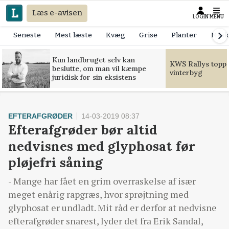
Læs e-avisen
LOGIN
MENU
Seneste
Mest læste
Kvæg
Grise
Planter
Mask
Kun landbruget selv kan
KWS Rallys toppe
beslutte, om man vil kæmpe
vinterbyg
juridisk for sin eksistens
EFTERAFGRØDER
14-03-2019 08:37
Efterafgrøder bør altid
nedvisnes med glyphosat før
pløjefri såning
- Mange har fået en grim overraskelse af især
meget enårig rapgræs, hvor sprøjtning med
glyphosat er undladt. Mit råd er derfor at nedvisne
efterafgrøder snarest, lyder det fra Erik Sandal,