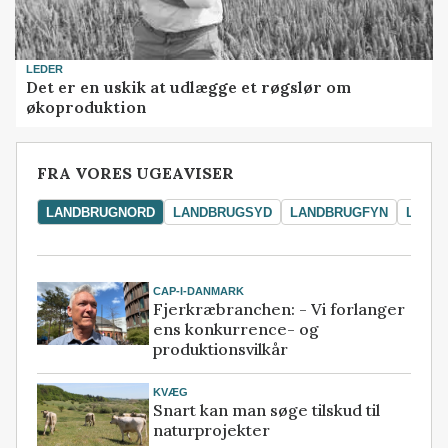
LEDER
Det er en uskik at udlægge et røgslør om
økoproduktion
FRA VORES UGEAVISER
LANDBRUGNORD
LANDBRUGSYD
LANDBRUGFYN
LAND
CAP-I-DANMARK
Fjerkræbranchen: - Vi forlanger
ens konkurrence- og
produktionsvilkår
KVÆG
Snart kan man søge tilskud til
naturprojekter