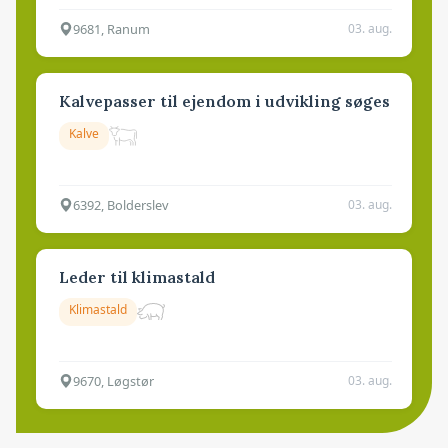
9681, Ranum
03. aug.
Kalvepasser til ejendom i udvikling søges
Kalve
6392, Bolderslev
03. aug.
Leder til klimastald
Klimastald
9670, Løgstør
03. aug.