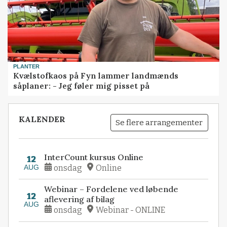
PLANTER
Kvælstofkaos på Fyn lammer landmænds
såplaner: - Jeg føler mig pisset på
KALENDER
Se flere arrangementer
InterCount kursus Online
12
AUG
onsdag
Online
Webinar – Fordelene ved løbende
12
aflevering af bilag
AUG
onsdag
Webinar - ONLINE