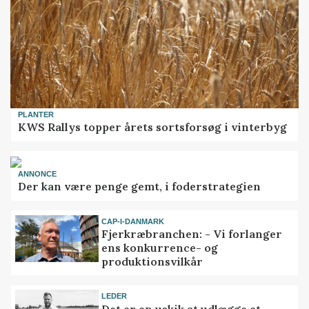
PLANTER
KWS Rallys topper årets sortsforsøg i vinterbyg
ANNONCE
Der kan være penge gemt, i foderstrategien
CAP-I-DANMARK
Fjerkræbranchen: - Vi forlanger
ens konkurrence- og
produktionsvilkår
LEDER
Det er en uskik at udlægge et