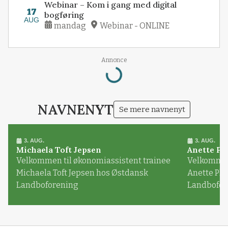
Webinar – Kom i gang med digital
17
bogføring
AUG
mandag
Webinar - ONLINE
Loading...
Annonce
NAVNENYT
Se mere navnenyt
3. AUG.
3. AUG.
Michaela Toft Jepsen
Anette Pl
Velkommen til økonomiassistent trainee
Velkommen 
Michaela Toft Jepsen hos Østdansk
Anette Pl
Landboforening
Landbofor