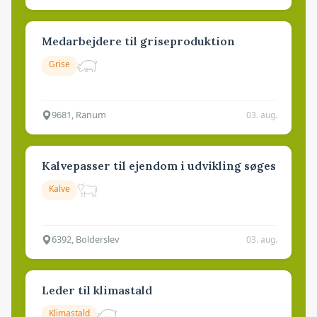
Medarbejdere til griseproduktion
Grise
9681, Ranum
03. aug.
Kalvepasser til ejendom i udvikling søges
Kalve
6392, Bolderslev
03. aug.
Leder til klimastald
Klimastald