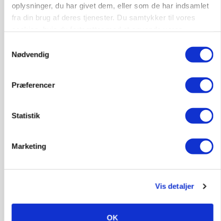
oplysninger, du har givet dem, eller som de har indsamlet
Snart kan man søge tilskud til naturprojekter
fra din brug af deres tjenester. Du samtykker til vores
Annonce
cookies, hvis du fortsætter med at anvende vores
hjemmeside.
Samtykkevalg
PLANTER
Nødvendig
Før såmaskinen kører: Her er efterårets største
skadedyrsrisici
Loading...
Præferencer
Annonce
Statistik
Marketing
Vis detaljer
OK