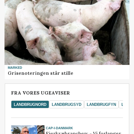
MARKED
Grisenoteringen står stille
FRA VORES UGEAVISER
LANDBRUGNORD
LANDBRUGSYD
LANDBRUGFYN
LAND
CAP-I-DANMARK
Fjerkræbranchen: - Vi forlanger