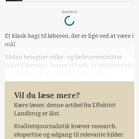
Annonce
Loading...
Et klask bagi til løberen, der er lige ved at være i
mål.
Sådan betegner miljø- og fødevareminister
Jakob Ellemann-Jensen (V) selv de obligatoriske
krav, som han indførte i sidste uge i den
målrettede efterafgrødeordning og som har
vakt stor utilfredshed, ikke kun i landbruget.
Vil du læse mere?
Også Dansk Folkeparti og Liberal Alliance har
Kære læser, denne artikel fra Effektivt
her i Effektivt Landbrug kritiseret ministeren
Landbrug er låst.
for ikke at ville udskyde indsatsbehovet for de
få
Kvalitetsjournalistik kræver research,
ekspertise og adgang til relevante kilder.