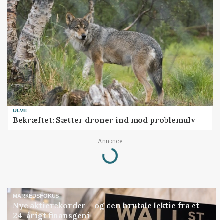
ULVE
Bekræftet: Sætter droner ind mod problemulv
Loading...
Annonce
MARKEDSFOKUS
Nye aktierekorder – og den brutale lektie fra et
24-årigt finansgeni