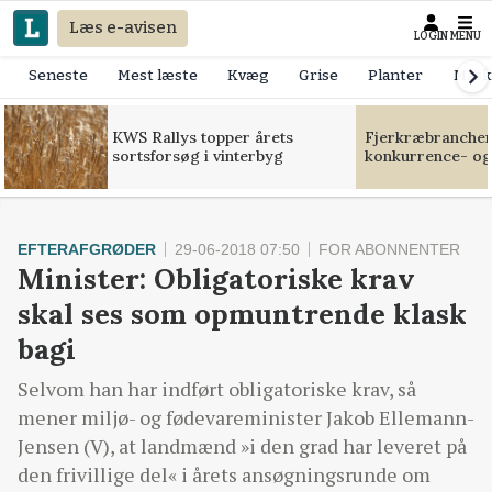
Læs e-avisen
LOGIN
MENU
Seneste
Mest læste
Kvæg
Grise
Planter
Mask
KWS Rallys topper årets
Fjerkræbranchen:
sortsforsøg i vinterbyg
konkurrence- og
EFTERAFGRØDER
29-06-2018 07:50
FOR ABONNENTER
Minister: Obligatoriske krav
skal ses som opmuntrende klask
bagi
Selvom han har indført obligatoriske krav, så
mener miljø- og fødevareminister Jakob Ellemann-
Jensen (V), at landmænd »i den grad har leveret på
den frivillige del« i årets ansøgningsrunde om