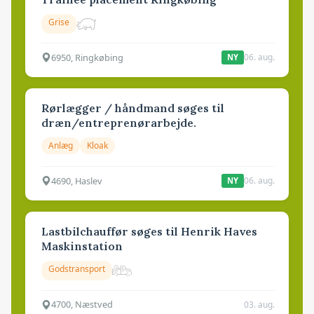
Grise
6950, Ringkøbing
06. aug.
NY
Rørlægger / håndmand søges til
dræn/entreprenørarbejde.
Anlæg
Kloak
4690, Haslev
06. aug.
NY
Lastbilchauffør søges til Henrik Haves
Maskinstation
Godstransport
4700, Næstved
03. aug.