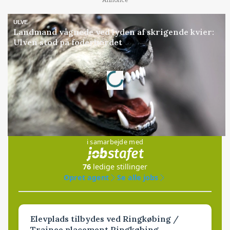
Annonce
ULVE
Landmand vågnede ved lyden af skrigende kvier:
Ulven stod på foderbordet
Annonce
Loading...
Jobs
i samarbejde med
76
ledige stillinger
Opret agent
Se alle jobs
Elevplads tilbydes ved Ringkøbing /
Trainee placement Ringkøbing