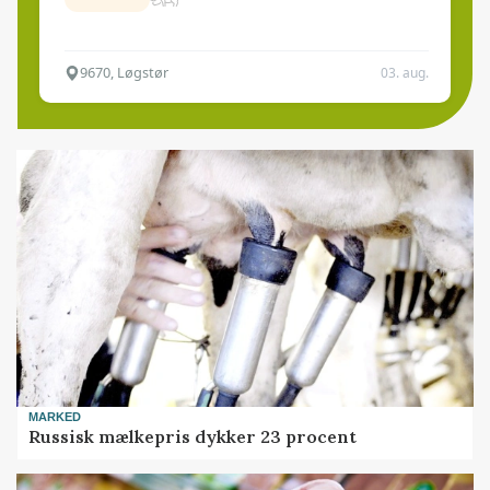
9670, Løgstør
03. aug.
MARKED
Russisk mælkepris dykker 23 procent