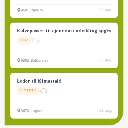
9681, Ranum
03. aug.
Kalvepasser til ejendom i udvikling søges
Kalve
6392, Bolderslev
03. aug.
Leder til klimastald
Klimastald
9670, Løgstør
03. aug.