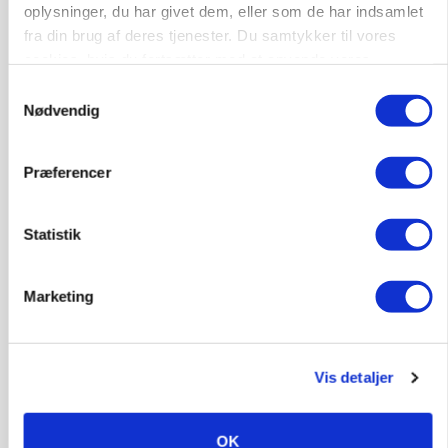
oplysninger, du har givet dem, eller som de har indsamlet
fra din brug af deres tjenester. Du samtykker til vores
cookies, hvis du fortsætter med at anvende vores
hjemmeside.
Samtykkevalg
Nødvendig
GRISE
Rådgiver om DB-Tjek: Små justeringer kan give
store besparelser
Præferencer
Statistik
Marketing
Vis detaljer
BUSINESS
OK