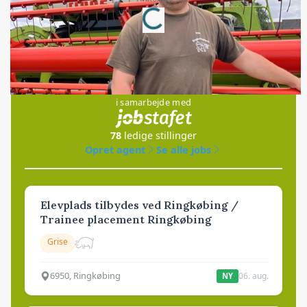
Loading...
Jobs
i samarbejde med
78
ledige stillinger
Opret agent
Se alle jobs
Elevplads tilbydes ved Ringkøbing /
Trainee placement Ringkøbing
Grise
6950, Ringkøbing
06. aug.
NY