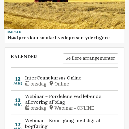
MARKED
Høstpres kan sænke hvedeprisen yderligere
KALENDER
Se flere arrangementer
InterCount kursus Online
12
AUG
onsdag
Online
Webinar – Fordelene ved løbende
12
aflevering af bilag
AUG
onsdag
Webinar - ONLINE
Webinar – Kom i gang med digital
17
bogføring