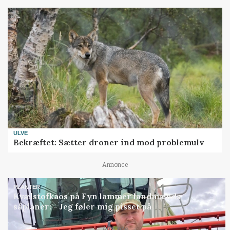
ULVE
Bekræftet: Sætter droner ind mod problemulv
Annonce
PLANTER
Kvælstofkaos på Fyn lammer landmænds
såplaner: - Jeg føler mig pisset på
Annonce