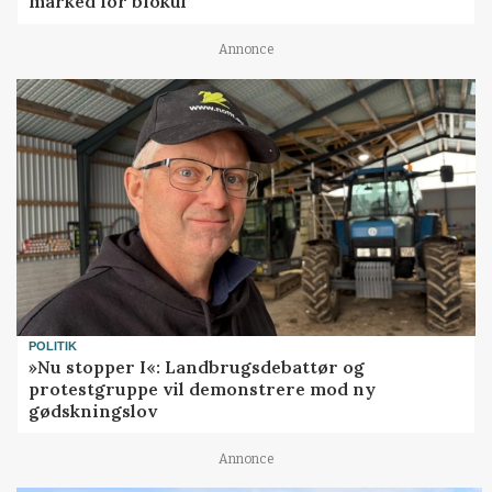
marked for biokul
Annonce
POLITIK
»Nu stopper I«: Landbrugsdebattør og
protestgruppe vil demonstrere mod ny
gødskningslov
Annonce