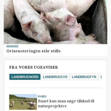
MARKED
Grisenoteringen står stille
FRA VORES UGEAVISER
LANDBRUGNORD
LANDBRUGSYD
LANDBRUGFYN
LAND
KVÆG
Snart kan man søge tilskud til
naturprojekter