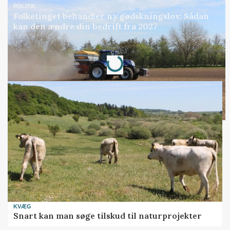
POLITIK
Folketinget behandler ny gødskningslov: Sådan
kan den ændre din bedrift fra 2027
Loading...
Annonce
KVÆG
Snart kan man søge tilskud til naturprojekter