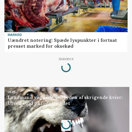
MARKED
Uændret notering: Spæde lyspunkter i fortsat
presset marked for oksekød
Loading...
Annonce
ULVE
Landmand vågnede ved lyden af skrigende kvier:
Ulven stod på foderbordet
Loading...
Annonce