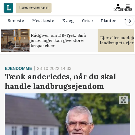
Læs e-avisen
LOGIN
MENU
Seneste
Mest læste
Kvæg
Grise
Planter
Mask
Rådgiver om DB-Tjek: Små
Ejer eller medej
justeringer kan give store
landbrugets ejer
besparelser
EJENDOMME
23-10-2022 14:33
Tænk anderledes, når du skal
handle landbrugsejendom