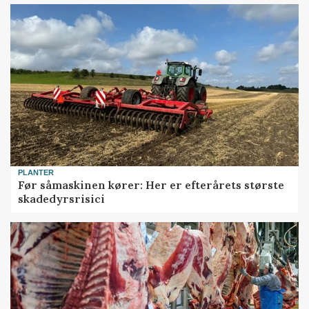
PLANTER
Før såmaskinen kører: Her er efterårets største
skadedyrsrisici