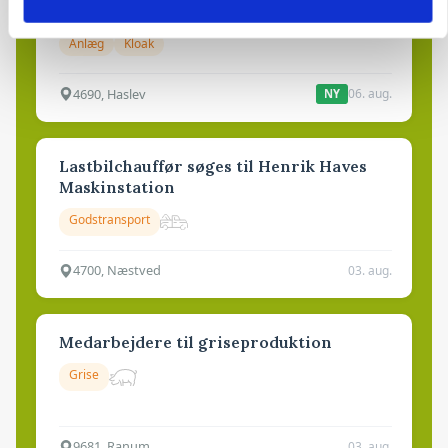
dræn/entreprenørarbejde.
Anlæg
Kloak
4690, Haslev
06. aug.
NY
Lastbilchauffør søges til Henrik Haves
Maskinstation
Godstransport
4700, Næstved
03. aug.
Medarbejdere til griseproduktion
Grise
9681, Ranum
03. aug.