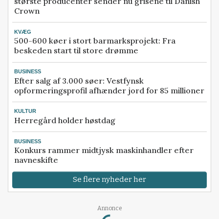
største producenter sender nu grisene til Danish
Crown
KVÆG
500-600 køer i stort barmarksprojekt: Fra
beskeden start til store drømme
BUSINESS
Efter salg af 3.000 søer: Vestfynsk
opformeringsprofil afhænder jord for 85 millioner
KULTUR
Herregård holder høstdag
BUSINESS
Konkurs rammer midtjysk maskinhandler efter
navneskifte
Se flere nyheder her
Loading...
Annonce