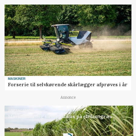
MASKINER
Forserie til selvkørende skårlægger afprøves i år
Annonce
ARRANGEMENT
Markvandring sætter fokus på elefantgræs
Annonce