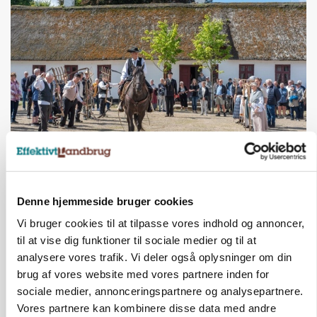
KULTUR
Herregård holder høstdag
Denne hjemmeside bruger cookies
Annonce
Vi bruger cookies til at tilpasse vores indhold og annoncer,
INDLAND
til at vise dig funktioner til sociale medier og til at
Fredning binder landmands jord – kommunen
analysere vores trafik. Vi deler også oplysninger om din
mangler stadig plejeplan
brug af vores website med vores partnere inden for
Loading...
Annonce
sociale medier, annonceringspartnere og analysepartnere.
Vores partnere kan kombinere disse data med andre