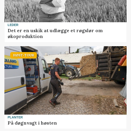
LEDER
Det er en uskik at udlægge et røgslør om
økoproduktion
HØST-TOUR
PLANTER
På døgnvagt i høsten