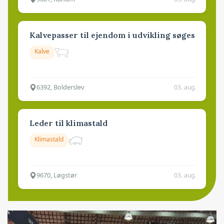
Kalvepasser til ejendom i udvikling søges
Kalve
6392, Bolderslev
03. aug.
Leder til klimastald
Klimastald
9670, Løgstør
03. aug.