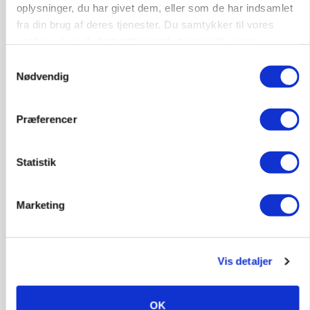
oplysninger, du har givet dem, eller som de har indsamlet
fra din brug af deres tjenester. Du samtykker til vores
cookies, hvis du fortsætter med at anvende vores
Jobs
hjemmeside.
Samtykkevalg
Nødvendig
i samarbejde med
80
ledige stillinger
Præferencer
Opret agent
Se alle jobs
Statistik
Elevplads tilbydes ved Ringkøbing /
Trainee placement Ringkøbing
Marketing
Grise
6950, Ringkøbing
06. aug.
NY
Vis detaljer
Rørlægger / håndmand søges til
OK