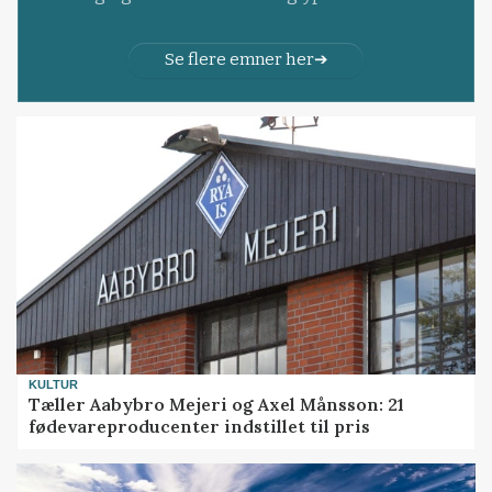
Se flere emner her
KULTUR
Tæller Aabybro Mejeri og Axel Månsson: 21
fødevareproducenter indstillet til pris