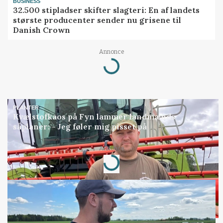
BUSINESS
32.500 stipladser skifter slagteri: En af landets
største producenter sender nu grisene til
Danish Crown
Annonce
Loading...
PLANTER
Kvælstofkaos på Fyn lammer landmænds
såplaner: - Jeg føler mig pisset på
Annonce
Loading...