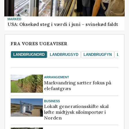
MARKED
USA: Oksekød steg i værdi i juni – svinekød faldt
FRA VORES UGEAVISER
LANDBRUGNORD
LANDBRUGSYD
LANDBRUGFYN
LAND
ARRANGEMENT
Markvandring sætter fokus på
elefantgræs
BUSINESS
Lokalt generationsskifte skal
løfte midtjysk siloimportør i
Norden