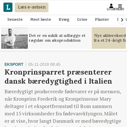
Læs e-avisen
LOGIN
MENU
Seneste
Mest læste
Kvæg
Grise
Planter
Mask
Det er en uskik at udlægge et
Nye aktierekorde
røgslør om økoproduktion
fra et 24-årigt f
EKSPORT
05-11-2018 08:45
Kronprinsparret præsenterer
dansk bæredygtighed i Italien
Bæredygtigt producerede fødevarer er på menuen,
når Kronprins Frederik og Kronprinsesse Mary
deltager i et eksportfremstød til Rom sammen
med 15 virksomheder fra fødevareklyngen. Målet
er at vise, hvor langt Danmark er med bæredygtige