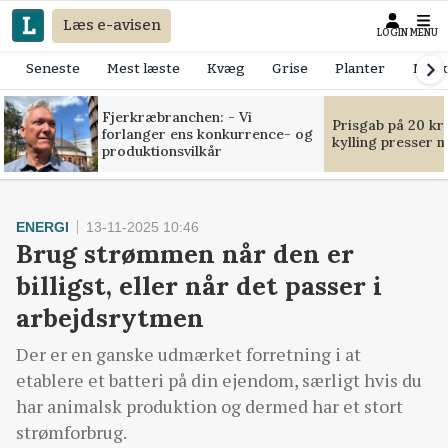
Læs e-avisen
LOGIN
MENU
Seneste
Mest læste
Kvæg
Grise
Planter
Mask
Fjerkræbranchen: - Vi
Prisgab på 20 kr
forlanger ens konkurrence- og
kylling presser 
produktionsvilkår
ENERGI
13-11-2025 10:46
Brug strømmen når den er
billigst, eller når det passer i
arbejdsrytmen
Der er en ganske udmærket forretning i at
etablere et batteri på din ejendom, særligt hvis du
har animalsk produktion og dermed har et stort
strømforbrug.