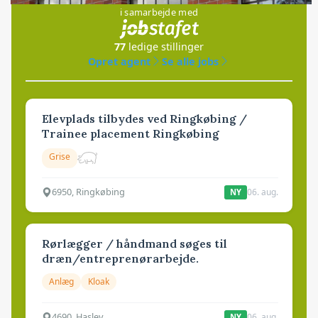
i samarbejde med
77
ledige stillinger
Opret agent
Se alle jobs
Elevplads tilbydes ved Ringkøbing /
Trainee placement Ringkøbing
Grise
6950, Ringkøbing
06. aug.
NY
Rørlægger / håndmand søges til
dræn/entreprenørarbejde.
Anlæg
Kloak
4690, Haslev
06. aug.
NY