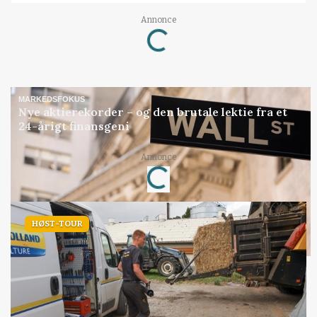
Annonce
Loading...
MARKEDSFOKUS
Nye aktierekorder – og den brutale lektie fra et
24-årigt finansgeni
Annonce
Loading...
HØST-TOUR