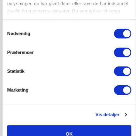
Kalve
oplysninger, du har givet dem, eller som de har indsamlet
fra din brug af deres tjenester. Du samtykker til vores
cookies, hvis du fortsætter med at anvende vores
6392, Bolderslev
03. aug.
hjemmeside.
Samtykkevalg
Nødvendig
Leder til klimastald
Præferencer
Klimastald
Statistik
9670, Løgstør
03. aug.
Marketing
Vis detaljer
OK