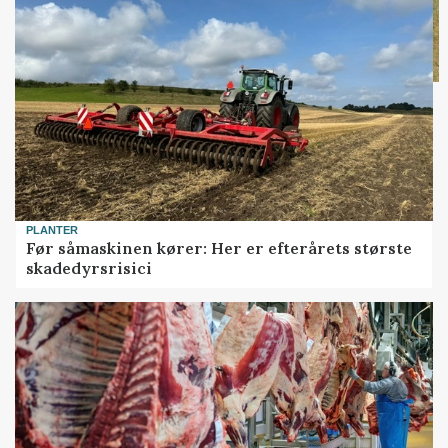
PLANTER
Før såmaskinen kører: Her er efterårets største
skadedyrsrisici