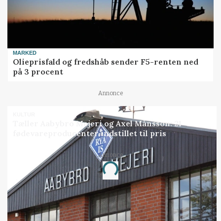
MARKED
Olieprisfald og fredshåb sender F5-renten ned
på 3 procent
Annonce
KULTUR
Tæller Aabybro Mejeri og Axel Månsson: 21
fødevareproducenter indstillet til pris
Annonce
Loading...
Jobs