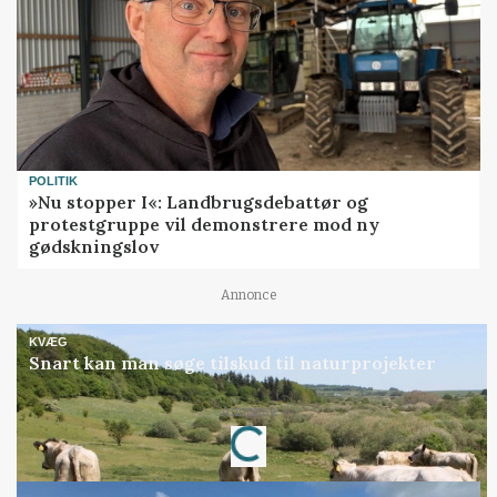
POLITIK
»Nu stopper I«: Landbrugsdebattør og
protestgruppe vil demonstrere mod ny
gødskningslov
Annonce
KVÆG
Snart kan man søge tilskud til naturprojekter
Annonce
Loading...