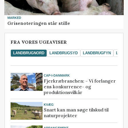
MARKED
Grisenoteringen står stille
FRA VORES UGEAVISER
LANDBRUGNORD
LANDBRUGSYD
LANDBRUGFYN
LAND
CAP-I-DANMARK
Fjerkræbranchen: - Vi forlanger
ens konkurrence- og
produktionsvilkår
KVÆG
Snart kan man søge tilskud til
naturprojekter