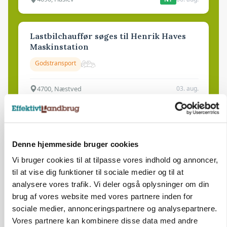
Lastbilchauffør søges til Henrik Haves
Maskinstation
Godstransport
4700, Næstved
03. aug.
Medarbejdere til griseproduktion
Grise
Denne hjemmeside bruger cookies
Vi bruger cookies til at tilpasse vores indhold og annoncer,
til at vise dig funktioner til sociale medier og til at
9681, Ranum
03. aug.
analysere vores trafik. Vi deler også oplysninger om din
brug af vores website med vores partnere inden for
sociale medier, annonceringspartnere og analysepartnere.
Kalvepasser til ejendom i udvikling søges
Vores partnere kan kombinere disse data med andre