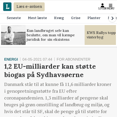
Læs e-avisen
LOGIN
MENU
Seneste
Mest læste
Kvæg
Grise
Planter
Mask
Kun landbruget selv kan
KWS Rallys toppe
beslutte, om man vil kæmpe
vinterbyg
juridisk for sin eksistens
ENERGI
04-05-2021 07:44
FOR ABONNENTER
1,2 EU-milliarder kan støtte
biogas på Sydhavsøerne
Danmark står til at kunne få 11,6 milliarder kroner
i genopretningsstøtte fra EU efter
coronapandemien. 1,3 milliarder af pengene skal
bruges på grøn omstilling af landbrug og miljø, og
hvis det står til SF, skal de penge gå til støtte for