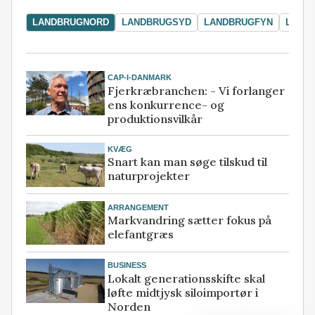
LANDBRUGNORD
LANDBRUGSYD
LANDBRUGFYN
LAND
CAP-I-DANMARK
Fjerkræbranchen: - Vi forlanger
ens konkurrence- og
produktionsvilkår
KVÆG
Snart kan man søge tilskud til
naturprojekter
ARRANGEMENT
Markvandring sætter fokus på
elefantgræs
BUSINESS
Lokalt generationsskifte skal
løfte midtjysk siloimportør i
Norden