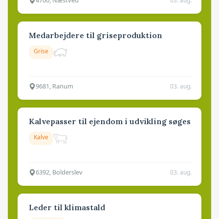
4700, Næstved
03. aug.
Medarbejdere til griseproduktion
Grise
9681, Ranum
03. aug.
Kalvepasser til ejendom i udvikling søges
Kalve
6392, Bolderslev
03. aug.
Leder til klimastald