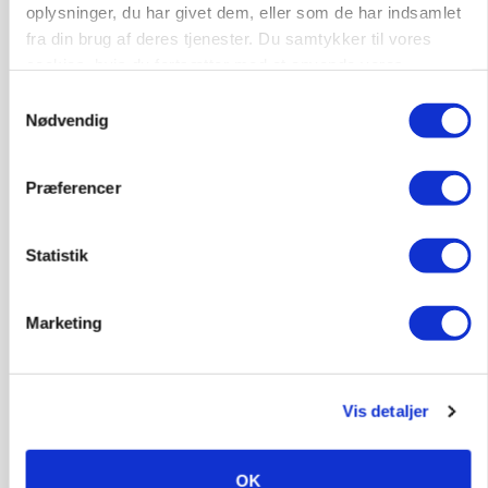
Russisk mælkepris dykker 23 procent
oplysninger, du har givet dem, eller som de har indsamlet
fra din brug af deres tjenester. Du samtykker til vores
Annonce
cookies, hvis du fortsætter med at anvende vores
hjemmeside.
Samtykkevalg
BUSINESS
Nødvendig
Fra mark til mur: Byggeriet kan åbne nyt
marked for biokul
Præferencer
Loading...
Annonce
Statistik
Marketing
Vis detaljer
OK