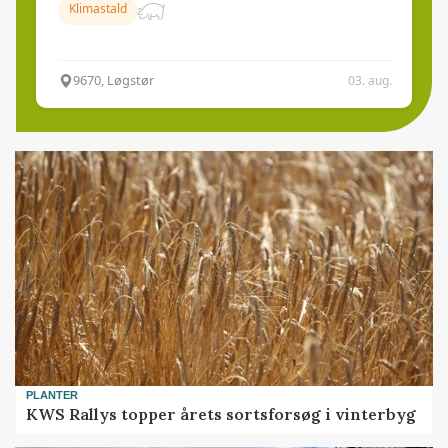
Klimastald
9670, Løgstør
03. aug.
PLANTER
KWS Rallys topper årets sortsforsøg i vinterbyg