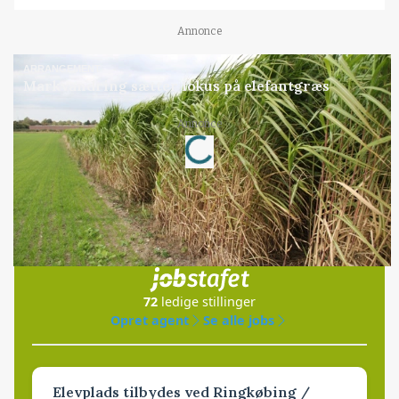
Annonce
ARRANGEMENT
Markvandring sætter fokus på elefantgræs
Loading...
Annonce
Jobs
i samarbejde med
72
ledige stillinger
Opret agent
Se alle jobs
Elevplads tilbydes ved Ringkøbing /