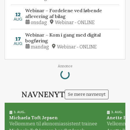
Webinar – Fordelene ved løbende
12
aflevering af bilag
AUG
onsdag
Webinar - ONLINE
Webinar – Kom i gang med digital
17
bogføring
AUG
mandag
Webinar - ONLINE
Loading...
Annonce
NAVNENYT
Se mere navnenyt
3. AUG.
3. AUG.
Michaela Toft Jepsen
Anette Pl
Velkommen til økonomiassistent trainee
Velkommen 