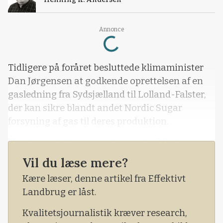
Loading...
Annonce
Tidligere på foråret besluttede klimaminister
Dan Jørgensen at godkende oprettelsen af en
gasledning fra Sydsjælland til Lolland-Falster,
der kan sikre blandt andet Nordic Sugar
forsyning af gas til deres produktion.
Men hvor skal pengene komme fra? Spørger
man hos SF, er partiet klar til at investere 1,2
Vil du læse mere?
milliarder kroner fra en genopretningsfond
Kære læser, denne artikel fra Effektivt
under EU, der skal hjælpe de 27 medlemslande
Landbrug er låst.
med at komme på fode efter coronakrisen.
Kvalitetsjournalistik kræver research,