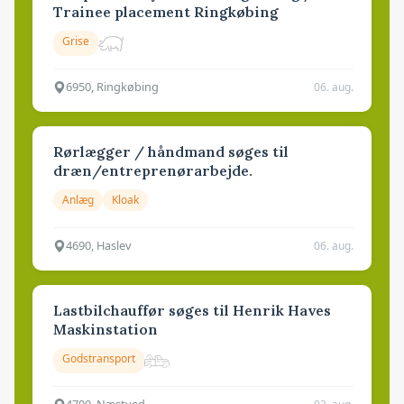
Trainee placement Ringkøbing
Grise
6950, Ringkøbing
06. aug.
Rørlægger / håndmand søges til
dræn/entreprenørarbejde.
Anlæg
Kloak
4690, Haslev
06. aug.
Lastbilchauffør søges til Henrik Haves
Maskinstation
Godstransport