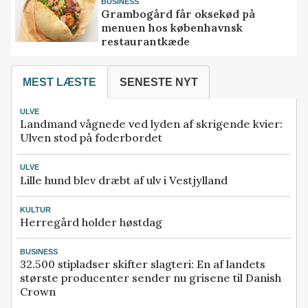
BUSINESS
Grambogård får oksekød på
menuen hos københavnsk
restaurantkæde
MEST LÆSTE
SENESTE NYT
ULVE
Landmand vågnede ved lyden af skrigende kvier:
Ulven stod på foderbordet
ULVE
Lille hund blev dræbt af ulv i Vestjylland
KULTUR
Herregård holder høstdag
BUSINESS
32.500 stipladser skifter slagteri: En af landets
største producenter sender nu grisene til Danish
Crown