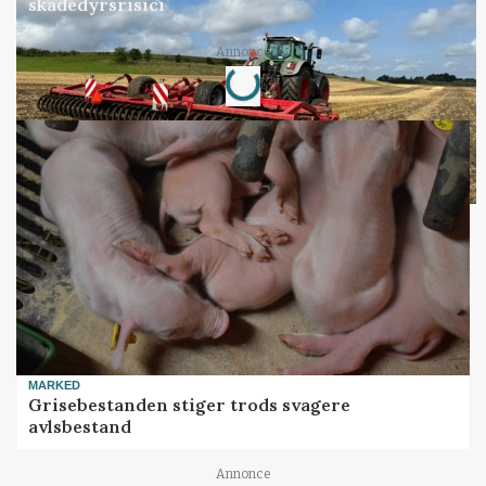
skadedyrsrisici
Loading...
Annonce
MARKED
Grisebestanden stiger trods svagere
avlsbestand
Annonce