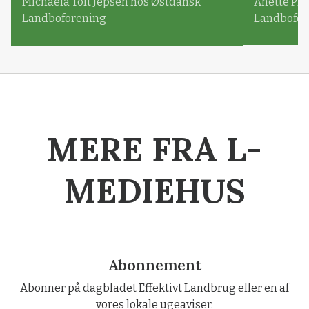
Michaela Toft Jepsen hos Østdansk
Anette Pl
Landboforening
Landbofor
MERE FRA L-
MEDIEHUS
Abonnement
Abonner på dagbladet Effektivt Landbrug eller en af
vores lokale ugeaviser.