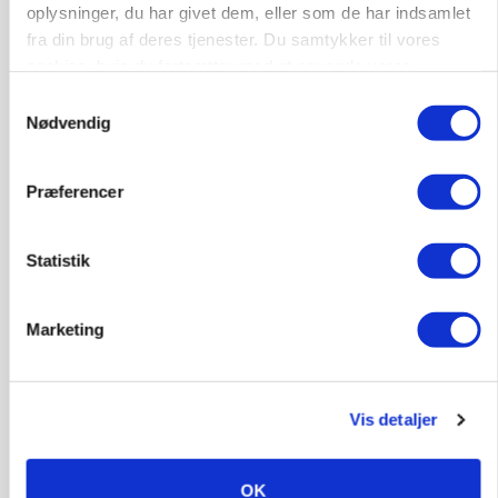
oplysninger, du har givet dem, eller som de har indsamlet
fra din brug af deres tjenester. Du samtykker til vores
cookies, hvis du fortsætter med at anvende vores
hjemmeside.
Samtykkevalg
Nødvendig
BUSINESS
Præferencer
Fra mark til mur: Byggeriet kan åbne nyt
marked for biokul
Statistik
Marketing
Vis detaljer
OK