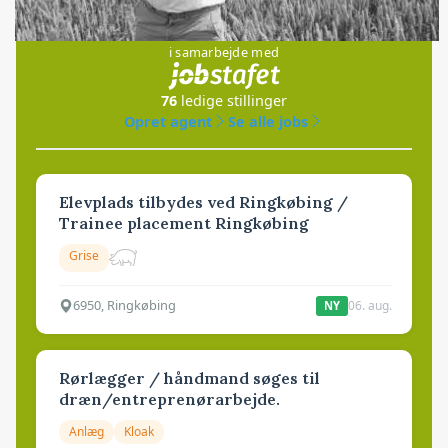
Jobs
i samarbejde med
76
ledige stillinger
Opret agent
Se alle jobs
Elevplads tilbydes ved Ringkøbing /
Trainee placement Ringkøbing
Grise
6950, Ringkøbing
06. aug.
NY
Rørlægger / håndmand søges til
dræn/entreprenørarbejde.
Anlæg
Kloak