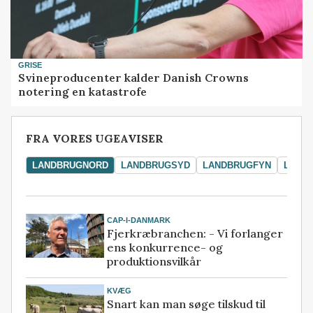
GRISE
Svineproducenter kalder Danish Crowns
notering en katastrofe
FRA VORES UGEAVISER
LANDBRUGNORD
LANDBRUGSYD
LANDBRUGFYN
LAND
CAP-I-DANMARK
Fjerkræbranchen: - Vi forlanger
ens konkurrence- og
produktionsvilkår
KVÆG
Snart kan man søge tilskud til