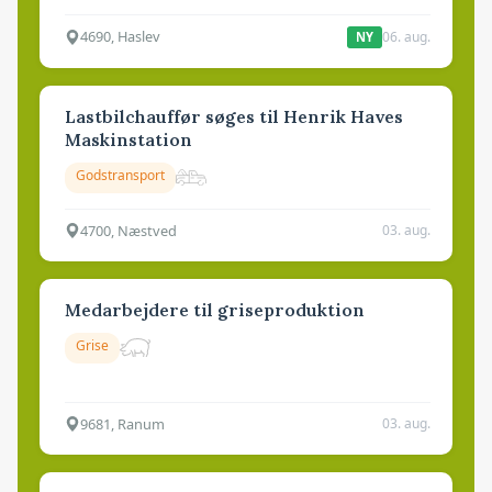
4690, Haslev
06. aug.
NY
Lastbilchauffør søges til Henrik Haves
Maskinstation
Godstransport
4700, Næstved
03. aug.
Medarbejdere til griseproduktion
Grise
9681, Ranum
03. aug.