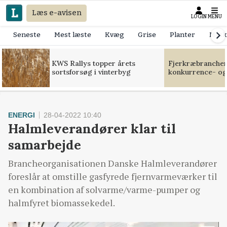
Læs e-avisen
LOGIN
MENU
Seneste
Mest læste
Kvæg
Grise
Planter
Mask
KWS Rallys topper årets
Fjerkræbranchen:
sortsforsøg i vinterbyg
konkurrence- og
ENERGI
28-04-2022 10:40
Halmleverandører klar til
samarbejde
Brancheorganisationen Danske Halmleverandører
foreslår at omstille gasfyrede fjernvarmeværker til
en kombination af solvarme/varme-pumper og
halmfyret biomassekedel.