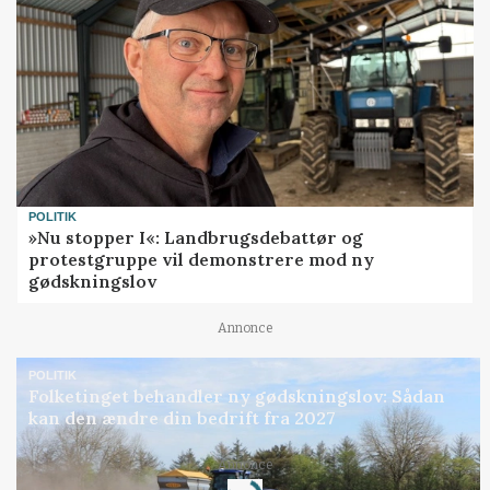
POLITIK
»Nu stopper I«: Landbrugsdebattør og
protestgruppe vil demonstrere mod ny
gødskningslov
Annonce
POLITIK
Folketinget behandler ny gødskningslov: Sådan
kan den ændre din bedrift fra 2027
Loading...
Annonce