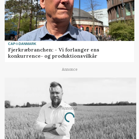
CAP-I-DANMARK
Fjerkræbranchen: - Vi forlanger ens
konkurrence- og produktionsvilkår
Annonce
LEDER
Det er en uskik at udlægge et røgslør om
økoproduktion
Annonce
Loading...