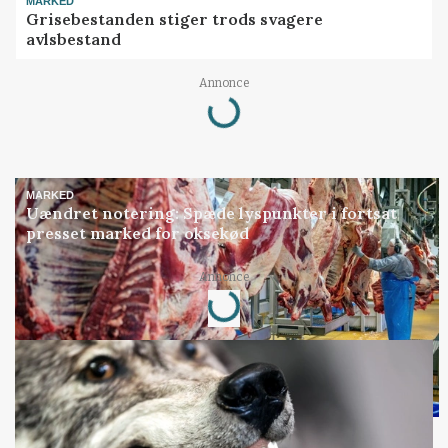
MARKED
Grisebestanden stiger trods svagere
avlsbestand
Loading...
Annonce
MARKED
Uændret notering: Spæde lyspunkter i fortsat
presset marked for oksekød
Loading...
Annonce