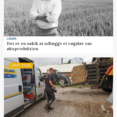
LEDER
Det er en uskik at udlægge et røgslør om
økoproduktion
HØST-TOUR