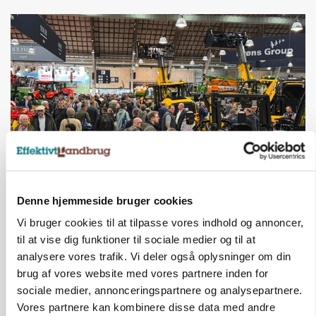
AGROMEK
Ny Kartoffeldag på Agromek skal samle hele
Denne hjemmeside bruger cookies
værdikæden om ny teknologi
Vi bruger cookies til at tilpasse vores indhold og annoncer,
til at vise dig funktioner til sociale medier og til at
Annonce
analysere vores trafik. Vi deler også oplysninger om din
brug af vores website med vores partnere inden for
GRISE
Danish Crown slår igen i noteringsstrid: Tysk
sociale medier, annonceringspartnere og analysepartnere.
gab er 3 kroner – ikke 4,30
Vores partnere kan kombinere disse data med andre