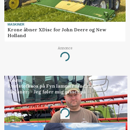
MASKINER
Krone åbner XDisc for John Deere og New
Holland
Annonce
Loading...
PLANTER
Kvælstofkaos på Fyn lammer landmænds
såplaner: - Jeg føler mig pisset på
Annonce
Loading...