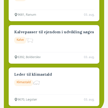
9681, Ranum
03. aug.
Kalvepasser til ejendom i udvikling søges
Kalve
6392, Bolderslev
03. aug.
Leder til klimastald
Klimastald
9670, Løgstør
03. aug.