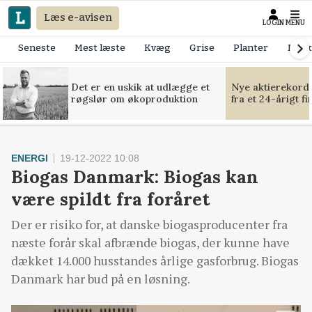
Læs e-avisen
LOGIN
MENU
Seneste
Mest læste
Kvæg
Grise
Planter
Mask
Det er en uskik at udlægge et
Nye aktierekorde
røgslør om økoproduktion
fra et 24-årigt f
ENERGI
19-12-2022 10:08
Biogas Danmark: Biogas kan
være spildt fra foråret
Der er risiko for, at danske biogasproducenter fra
næste forår skal afbrænde biogas, der kunne have
dækket 14.000 husstandes årlige gasforbrug. Biogas
Danmark har bud på en løsning.