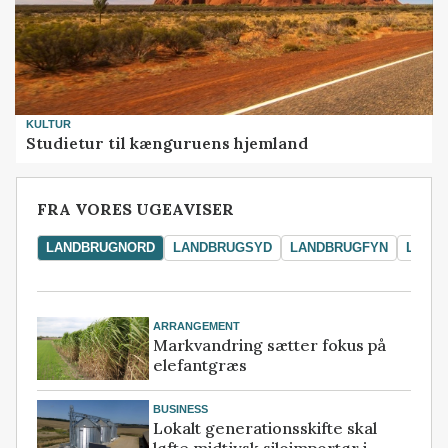
KULTUR
Studietur til kænguruens hjemland
FRA VORES UGEAVISER
LANDBRUGNORD
LANDBRUGSYD
LANDBRUGFYN
LAND
ARRANGEMENT
Markvandring sætter fokus på
elefantgræs
BUSINESS
Lokalt generationsskifte skal
løfte midtjysk siloimportør i