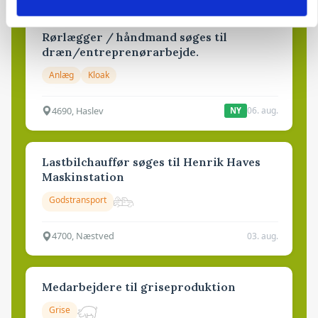
Rørlægger / håndmand søges til
dræn/entreprenørarbejde.
Anlæg
Kloak
4690, Haslev
06. aug.
NY
Lastbilchauffør søges til Henrik Haves
Maskinstation
Godstransport
4700, Næstved
03. aug.
Medarbejdere til griseproduktion
Grise