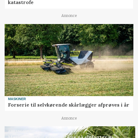
katastrofe
Annonce
MASKINER
Forserie til selvkørende skårlægger afprøves i år
Annonce
ARRANGEMENT
Markvandring sætter fokus på elefantgræs