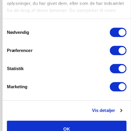
oplysninger, du har givet dem, eller som de har indsamlet
Loading...
Annonce
fra din brug af deres tjenester. Du samtykker til vores
cookies, hvis du fortsætter med at anvende vores
hjemmeside.
Samtykkevalg
Nødvendig
Jobs
Præferencer
i samarbejde med
81
ledige stillinger
Statistik
Opret agent
Se alle jobs
Marketing
Elevplads tilbydes ved Ringkøbing /
Trainee placement Ringkøbing
Vis detaljer
Grise
6950, Ringkøbing
06. aug.
NY
OK